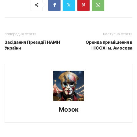
попередня стаття
наступна стаття
Засідання Президії НАМН
Оренда приміщення в
України
НІССХ ім. Амосова
Мозок