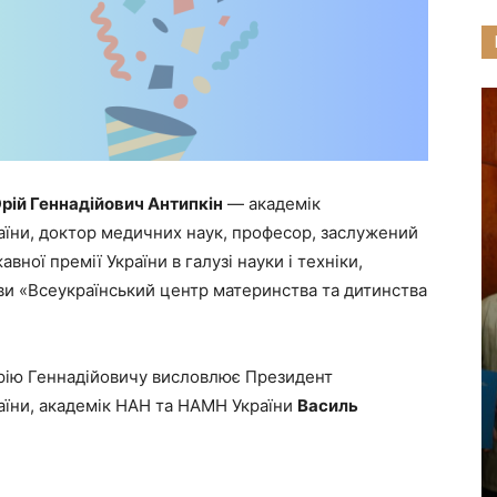
рій Геннадійович Антипкін
— академік
аїни, доктор медичних наук, професор, заслужений
авної премії України в галузі науки і техніки,
и «Всеукраїнський центр материнства та дитинства
рію Геннадійовичу висловлює Президент
аїни, академік НАН та НАМН України
Василь