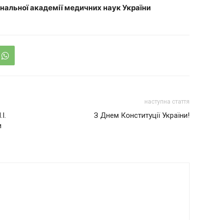
нальної академії медичних наук України
наступна стаття
І.
З Днем Конституції України!
и