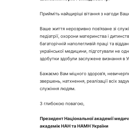
Прийміть найщиріші вітання з нагоди Ва
Ваше життя нерозривно пов’язане зі служі
педіатрії, охорони материнства і дитинс
багаторічній наполегливій праці та відда
української медицини, підготували не одне
здобутки здобули заслужене визнання в Ук
Бажаємо Вам міцного здоров’я, невичерпн
звершень, натхнення, реалізації всіх заду
служіння людям.
З глибокою повагою,
Президент Національної академії медичн
академік НАН та НАМН України