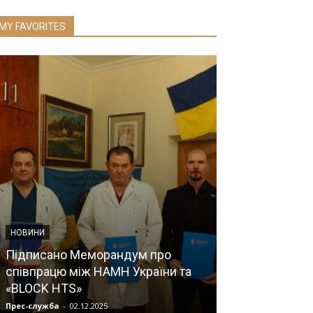
MY FAVORITES
НОВИНИ
Підписано Меморандум про
НОВИНИ
співпрацю між НАМН України та
«BLOCK HTS»
Адренокортик
Прес-служба
-
02.12.2025
Прес-служба
-
06.0