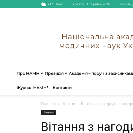
C
21
Kyiv
Субота, 8 Серпня, 2026
Увійти 
Про НАМН
Президія
Академія – поруч із захисникам
Журнал НАМН*
Контакти
Головна
Новини
Вітання з нагоди дня народ
Новини
Вітання з наго