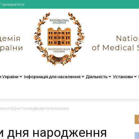
/ приєднатися
и України
Інформація для населення
Діяльність
Установи
НАМН
ження Юрія Геннадійовича Антипкіна
ди дня народження
України