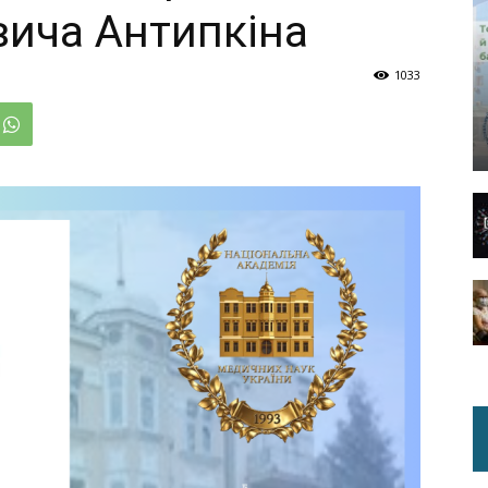
вича Антипкіна
1033