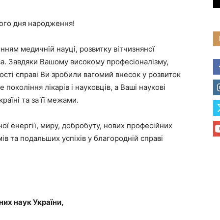
шого дня народження!
нням медичній науці, розвитку вітчизняної
тва. Завдяки Вашому високому професіоналізму,
ності справі Ви зробили вагомий внесок у розвиток
 покоління лікарів і науковців, а Ваші наукові
раїні та за її межами.
ої енергії, миру, добробуту, нових професійних
мів та подальших успіхів у благородній справі
их наук України,