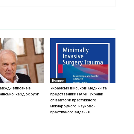
Новини
завжди вписане в
Українські військові медики та
аїнської кардіохірургії
представники НАМН України –
співавтори престижного
міжнародного науково-
практичного видання!