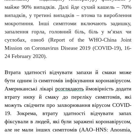
майже 90% випадків. Далі йде сухий кашель – 70%
випадків, у третині випадків – втома та вироблення
мокротиння. Інші симптоми включають задишку,
запалення горла, головний біль, біль у м’язах чи
суглобах, озноб (Report of the WHO-China Joint
Mission on Coronavirus Disease 2019 (COVID-19), 16-
24 February 2020).
Втрата здатності відчувати запахи й смаки може
бути одним із симптомів інфікування коронавірусом.
Американські лікарі
розглядають
ймовірність додати
втрату нюху й смаку до переліку симптомів, які
можуть свідчити про захворювання вірусом
COVID
-
19. Зокрема, втрату здатності відчувати запах
фіксували в людей, які були заражені коронавірусом,
але не мали інших симптомів (
AAO
–
HNS
:
Anosmia
,