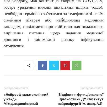
з-за кордону, мав контакт із хворим на C
O
VID-19,
гостре ураження нижніх дихальних шляхів тощо),
необхідно терміново зв’язатися за телефоном зі своїм
сімейним лікарем або найближчим медичним
закладом, повідомити про свій стан для подальшого
вирішення питання щодо надання медичної
допомоги і мінімізації ризику інфікування
оточуючих.
попередня стаття
наступна стаття
«Нейроофтальмологічний
Відділення функціональної
уїкенд».
діагностики ДУ «Інститут
Міждисциплінарний
нейрохірургії ім. акад. А.П.