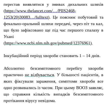
перестав виявлятися у змивах дихальних шляхів
(
https
://
www
.
thelancet
.
com
/…/
PIIS
2468-
1253(20)30083…/
fulltext
). Ц
е пояснює побутовий та
фекально-оральний шляхи передачі, через піт та кал,
що бул
о
зафіксован
о
ще під час першого спалаху в
Ухані
(
https://www.ncbi.nlm.nih.gov/pubmed/12376961
).
Інкубаційний період хвороби становить 1 – 14 днів.
Абсолютно безсимптомного
перебігу
хвороб
и
практично
не відбувається
. У більшості пацієнтів, в
яких фіксували зараження, симптоми хвороби все
одно розвивались із часом. При цьому ВООЗ заявляє,
що справжня кількість випадків безсимптомного
протікання вірусу невідома.