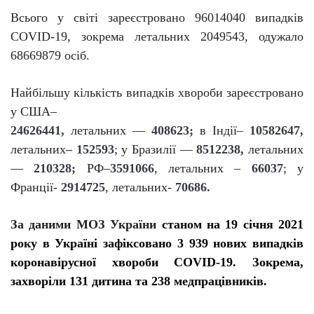
Всього у світі зареєстровано
96014040
випадків
C
O
VID-19, зокрема летальних
2049543
, одужало
68669879
осіб.
Найбільшу кількість випадків хвороби зареєстровано
у США–
2462644
1,
летальних —
408623;
в Індії–
10582647,
летальних
–
152593
; у Бразилії —
8512238,
летальних
—
210328
;
РФ–
3591066
, летальних –
66037
; у
Франції-
2914725
, летальних-
70686.
За даними МОЗ України
станом на 19 січня 2021
року в Україні зафіксовано
3 939 нових випадків
коронавірусної хвороби COVID-19. Зокрема,
захворіли 131 дитина та 238 медпрацівників.