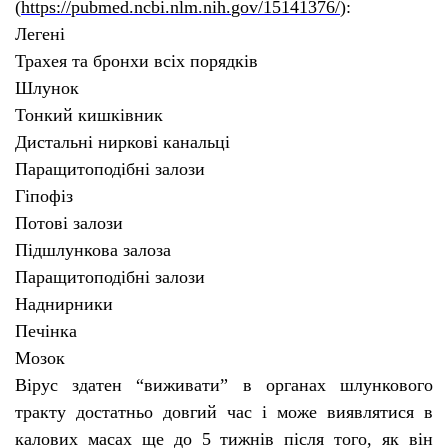
(
https
://
pubmed
.
ncbi
.
nlm
.
nih
.
gov
/15141376/
):
Легені
Трахея та бронхи всіх порядків
Шлунок
Тонкий кишківник
Дистальні ниркові канальці
Паращитоподібні залози
Гіпофіз
Потові залози
Підшлункова залоза
Паращитоподібні залози
Наднирники
Печінка
Мозок
Вірус здатен “виживати” в органах шлункового
тракту достатньо довгий час і може виявлятися в
калових масах ще до 5 тижнів після того, як він