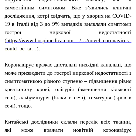
самостійним симптомом.
Вже з’явились клінічні
дослідження, котрі свідчать, що у хворих на
COVID
-
19 в Італії від 3 до 9% випадків виявляли симптоми
гострої ниркової недостатності
(
https
://
www
.
hospimedica
.
com
/…/
novel
–
coronavirus
–
could
–
be
–
ta
…
).
Коронавірус вражає дистальні низхідні канальці, що
може призводити до гострої ниркової недостатності з
симптоматикою різного ступеню – підвищення рівня
креатинину крові, олігурія (зменшення кількості
сечі), альбумінурія (білки в сечі), гематурія (кров в
сечі), тощо.
Китайські дослідники склали перелік всіх тканин,
які може вражати новітній коронавірус