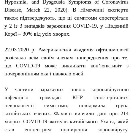
Hyposmia
,
and
Dysgeusia
Symptoms
of
Coronavirus
Disease
,
March
22, 2020).
В Німеччині експерти
також підтверджують, що ці симптоми спостерігали
у 2 із 3 випадків зараження
COVID
-19, у Південній
Кореї – 30% від усіх хворих.
22.03.2020 р. Американська академія офтальмології
розіслала всім своїм членам попередження про те,
що COVID-19 може викликати кон’юнктивіт з
почервонінням ока і
навколо очей
.
У частини заражених новою коронавірусною
інфекцією громадян КНР спостерігалися
неврологічні симптоми, повідомила група
китайських вчених. Фахівці вивчили дані про 214
хворих COVID-19 жителів китайського Уханя, який
став епіцентром поширення коронавірусу.