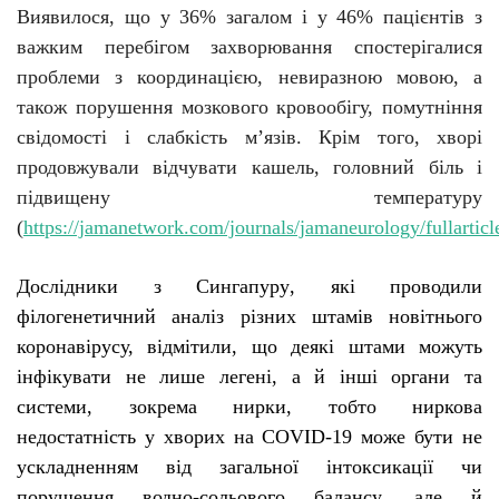
Виявилося, що у 36% загалом і у 46% пацієнтів з
важким перебігом захворювання спостерігалися
проблеми з координацією, невиразною мовою, а
також порушення мозкового кровообігу, помутніння
свідомості і слабкість м’язів. Крім того, хворі
продовжували відчувати кашель, головний біль і
підвищену температуру
(
https://jamanetwork.com/journals/jamaneurology/fullartic
Д
ослідники з Сингапуру
,
які
проводили
філогенетичний аналіз різних штамів новітнього
коронавірусу, відмі
тили
, що деякі штами можуть
інфікувати не лише легені, а й інші органи та
системи, зокрема нирки
, тобто
ниркова
недостатність у хворих на COVID-19 може бути не
ускладненням від загальної інтоксикації чи
порушення водно-сольового балансу, але й