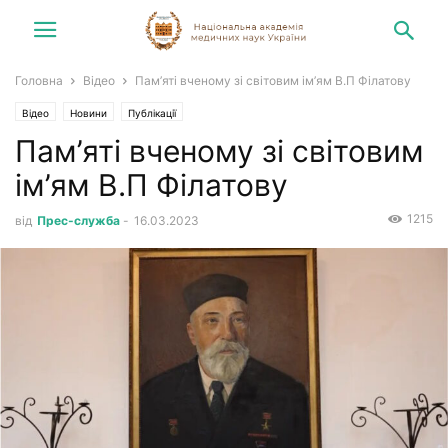
Головна
Відео
Пам’яті вченому зі світовим ім’ям В.П Філатову
Відео
Новини
Публікації
Пам’яті вченому зі світовим
ім’ям В.П Філатову
1215
від
Прес-служба
-
16.03.2023