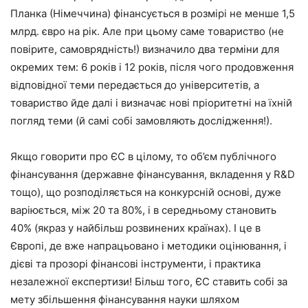
Планка (Німеччина) фінансується в розмірі не менше 1,5
млрд. євро на рік. Але при цьому саме товариство (не
повірите, самоврядність!) визначило два терміни для
окремих тем: 6 років і 12 років, після чого продовження
відповідної теми передається до університетів, а
товариство йде далі і визначає нові пріоритетні на їхній
погляд теми (й самі собі замовляють дослідження!).
Якщо говорити про ЄС в цілому, то об’єм публічного
фінансування (державне фінансування, вкладення у R&D
тощо), що розподіляється на конкурсній основі, дуже
варіюється, між 20 та 80%, і в середньому становить
40% (якраз у найбільш розвинених країнах). І це в
Європі, де вже напрацьовано і методики оцінювання, і
дієві та прозорі фінансові інструменти, і практика
незалежної експертизи! Більш того, ЄС ставить собі за
мету збільшення фінансування науки шляхом