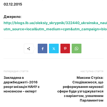
02.12.2015
Джерело:
http://blogs.lb.ua/oleksiy_skrypnik/322440_ukrainska_nau
utm_source=local&utm_medium=cpm&utm_campaign=blo
попередня стаття
наступна стаття
Закладена в
Максим Стріха:
держбюджеті-2016
Сподіваємося, що
реорганізація НАНУ є
реформування наукової
нонсенсом – екперт
сфери буде узгоджуватися
з варіантом, ухваленим
Парламентом