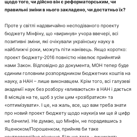
щодо того, чи дійсно він є реформаторським, чи
правильні зміни в нього закладено, чи достатньо їх?
Проте у світлі надзвичайно несподіваного проекту
бюджету Мінфіну, що «виринув» учора ввечері, всі
позитивні зміни, які очікували українську науку в
найближчі роки, можуть піти нанівець. Якщо коротко:
проект бюджету-2016 повністю нівелює прийнятий
нами Закон. Відповідно до документа, МОН тепер буде
єдиним головним розпорядником бюджетних коштів на
науку, а НАН – лише виконавцем. Крім того, всі галузеві
академії наук без розбору «вливаються» в НАН і дається
8 місяців на те, щоб з усім цим «розібратися» та
«оптимізувати». І це, на жаль, все, що вам треба знати
про новий проект бюджету щодо науки(а ми ще й цифр
не бачили). Не думаю, що Мінфін, не порадившись з
Яценюком/Порошенком, прийняв би таке
контроверсійне рішення. Більше того – виникають