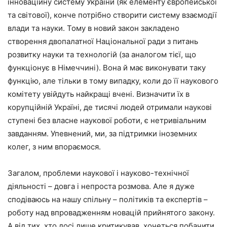
інноваційну систему України (як елементу європейської
та світової), конче потрібно створити систему взаємодії
влади та науки. Тому в новий закон закладено
створення двопалатної Національної ради з питань
розвитку науки та технологій (за аналогом тієї, що
функціонує в Німеччині). Вона й має виконувати таку
функцію, але тільки в тому випадку, коли до її наукового
комітету увійдуть найкращі вчені. Визначити їх в
корупційній Україні, де тисячі людей отримали наукові
ступені без власне наукової роботи, є нетривіальним
завданням. Упевнений, ми, за підтримки іноземних
колег, з ним впораємося.
Загалом, проблеми наукової і науково-технічної
діяльності – довга і непроста розмова. Але я дуже
сподіваюсь на нашу спільну – політиків та експертів –
роботу над впровадженням новацій прийнятого закону.
А від тих, хто досі лише критикував, хочеться побачити