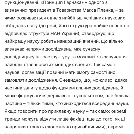
функціонуванні. «Принцип Гарнака» – одного з
визначних президентів Товариства Макса Планка, – за
яким розвивається одне з найбільш успішних наукових
об’єднань світу (до речі, його структура майже повністю
відповідає структурі НАН України), стверджує, що
найкращу науку робить найкращий вчений, що вільно
визначає напрями досліджень, має сучасну
дослідницьку інфраструктуру та можливість залучення
найбільш талановитих молодих вчених. Так само і
наукові організації повинні мати змогу самостійно
замовляти дослідження. Очевидно, що, можливо, деяка
частина запиту щодо фундаментальних досліджень, й
може формуватися державою і суспільством, але більша
частина – тільки тими, хто знаходиться всередині науки.
Якщо говорити про прикладну науку – так само: окремі
тренди можуть відчути лише фахівці (ще до того, як ці
напрямки стануть економічно привабливими), окремі