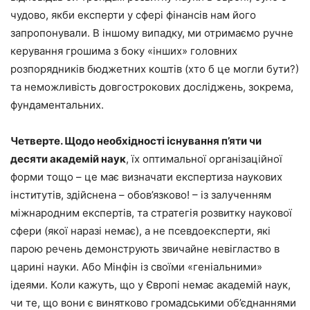
чудово, якби експерти у сфері фінансів нам його
запропонували. В іншому випадку, ми отримаємо ручне
керування грошима з боку «інших» головних
розпорядників бюджетних коштів (хто б це могли бути?)
та неможливість довгострокових досліджень, зокрема,
фундаментальних.
Четверте. Щодо необхідності існування п’яти чи
десяти академій наук
, їх оптимальної організаційної
форми тощо – це має визначати експертиза наукових
інститутів, здійснена – обов’язково! – із залученням
міжнародним експертів, та стратегія розвитку наукової
сфери (якої наразі немає), а не псевдоексперти, які
парою речень демонструють звичайне невігластво в
царині науки. Або Мінфін із своїми «геніальними»
ідеями. Коли кажуть, що у Європі немає академій наук,
чи те, що вони є винятково громадськими об’єднаннями