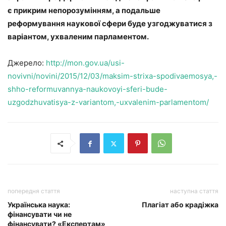
є прикрим непорозумінням, а подальше
реформування наукової сфери буде узгоджуватися з
варіантом, ухваленим парламентом.
Джерело:
http://mon.gov.ua/usi-
novivni/novini/2015/12/03/maksim-strixa-spodivaemosya,-
shho-reformuvannya-naukovoyi-sferi-bude-
uzgodzhuvatisya-z-variantom,-uxvalenim-parlamentom/
попередня стаття
наступна стаття
Українська наука:
Плагіат або крадіжка
фінансувати чи не
фінансувати? «Експертам»