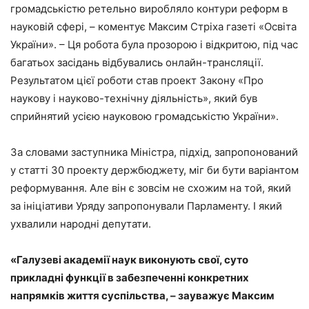
громадськістю ретельно виробляло контури реформ в
науковій сфері, – коментує Максим Стріха газеті «Освіта
України». – Ця робота була прозорою і відкритою, під час
багатьох засідань відбувались онлайн-трансляції.
Результатом цієї роботи став проект Закону «Про
наукову і науково-технічну діяльність», який був
сприйнятий усією науковою громадськістю України».
За словами заступника Міністра, підхід, запропонований
у статті 30 проекту держбюджету, міг би бути варіантом
реформування. Але він є зовсім не схожим на той, який
за ініціативи Уряду запропонували Парламенту. І який
ухвалили народні депутати.
«Галузеві академії наук виконують свої, суто
прикладні функції в забезпеченні конкретних
напрямків життя суспільства, – зауважує Максим