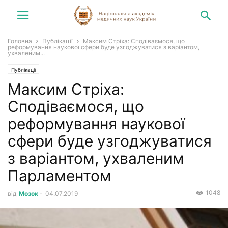
Головна
Публікації
Максим Стріха: Сподіваємося, що
реформування наукової сфери буде узгоджуватися з варіантом,
ухваленим...
Публікації
Максим Стріха:
Сподіваємося, що
реформування наукової
сфери буде узгоджуватися
з варіантом, ухваленим
Парламентом
1048
від
Мозок
-
04.07.2019