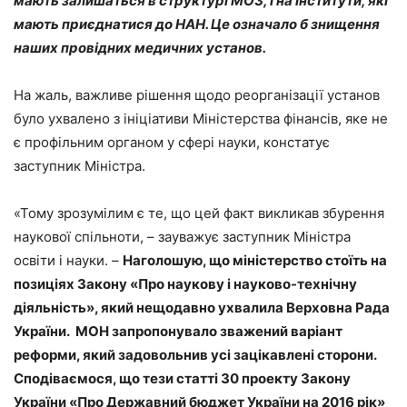
мають залишаться в структурі МОЗ, і на інститути, які
мають приєднатися до НАН. Це означало б знищення
наших провідних медичних установ.
На жаль, важливе рішення щодо реорганізації установ
було ухвалено з ініціативи Міністерства фінансів, яке не
є профільним органом у сфері науки, констатує
заступник Міністра.
«Тому зрозумілим є те, що цей факт викликав збурення
наукової спільноти, – зауважує заступник Міністра
освіти і науки. –
Наголошую, що міністерство стоїть на
позиціях Закону «Про наукову і науково-технічну
діяльність», який нещодавно ухвалила Верховна Рада
України. МОН запропонувало зважений варіант
реформи, який задовольнив усі зацікавлені сторони.
Сподіваємося, що тези статті 30 проекту Закону
України «Про Державний бюджет України на 2016 рік»