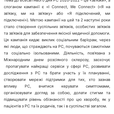
Тема до Всесвітнього дня РС 2020-2022 – це «зв’язки», а
слоганом кампанії є «I Connect, We Connect» («Я на
зв’язку, ми на зв’язку» або «Я підключений, ми
підключені»). Метою кампанії на цей та 2 наступні роки
стало створення суспільних зв’язків, особистих зв’язків
та зв’язків для забезпечення якісної медичної допомоги.
Ця кампанія кидає виклик соціальним бар’єрам, через
які люди, що страждають на РС, почуваються самотніми
та соціально ізольованими. Діяльність, пов’язана з
Міжнародним днем розсіяного склерозу, заохочує
пропагувати найкращі сервіси у сфері РС, розвивати
дослідження з РС та брати участь у їх плануванні,
створювати мережі підтримки для тих, хто зазнав
впливу РС, вчитися керувати симптомами,
організовувати догляд за собою, долати стигми та
підвищувати рівень обізнаності про цю хворобу, як у
пацієнтів з РС та їх родичів, так і в суспільстві загалом.