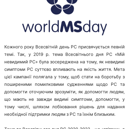
Кожного року Всесвітній день РС присвячується певній
темі. Так, у 2019 р. тема Всесвітнього дня РС «Мій
невидимий РС» була зосереджена на тому, як невидимі
симптоми РС суттєво впливають на якість життя. Мета
цієї кампанії полягала у тому, щоб стати на боротьбу з
поширеними помилковими судженнями щодо РС та
допомогти оточуючим зрозуміти, як допомогти людям,
що мають не завжди видимі симптоми, допомогти, у
тому числі, шляхом лобіювання рішень для надання
необхідної підтримки людям з РС та їхнім близьким.