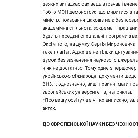
деяких випадках фахівець втрачав і вчене
Тобто МОН демонструє, що миритися з так
міністр, покарання шахраїв не є безпосер
академічна спільнота, зокрема – працівн
будуть передані спеціальні програми з ви
Окрім того, на думку Сергія Мироновича, 
таке плагіат. Адже це не тільки цитування
думок без зазначення наукового джерела
ніяк не достатньо. Тому одне з першочер
українською міжнародні документи щодо в
ВНЗ. І, однозначно, виші повинні мати пр
європейських університетів, наприклад, 
«Про вищу освіту» це чітко виписано, за
актах.
ДО ЄВРОПЕЙСЬКОЇ НАУКИ БЕЗ ЧЕСНОСТІ