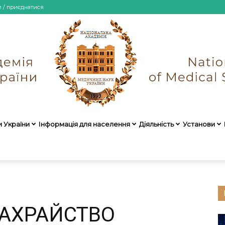
и / приєднатися
и України
Інформація для населення
Діяльність
Установи
НАМН
АХРАЙСТВО
України