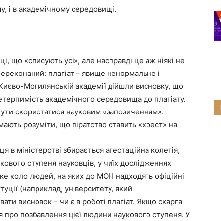
у, і в академічному середовищі.
і, що «списують усі», але насправді це аж ніякі не
 переконаний: плагіат – явище ненормальне і
 Києво-Могилянській академії дійшли висновку, що
нетерпимість академічного середовища до плагіату.
нути скористатися науковим «запозиченням».
мають розуміти, що піратство ставить «хрест» на
я в міністерстві збирається атестаційна колегія,
кового ступеня науковців, у чиїх дослідженнях
ьке коло людей, на яких до МОН надходять офіційні
туції (наприклад, університету, який
увати висновок – чи є в роботі плагіат. Якщо скарга
я про позбавлення цієї людини наукового ступеня. У