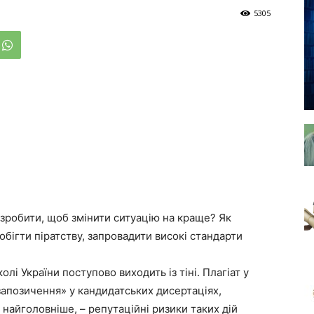
5305
зробити, щоб змінити ситуацію на краще? Як
обігти піратству, запровадити високі стандарти
і України поступово виходить із тіні. Плагіат у
запозичення» у кандидатських дисертаціях,
о найголовніше, – репутаційні ризики таких дій