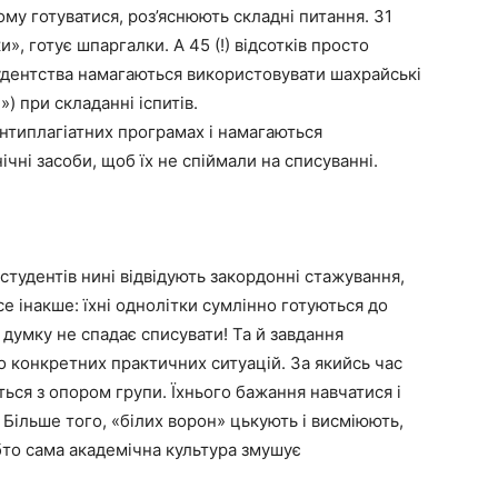
му готуватися, роз’яснюють складні питання. 31
и», готує шпаргалки. А 45 (!) відсотків просто
студентства намагаються використовувати шахрайські
) при складанні іспитів.
антиплагіатних програмах і намагаються
ічні засоби, щоб їх не спіймали на списуванні.
 студентів нині відвідують закордонні стажування,
е інакше: їхні однолітки сумлінно готуються до
 думку не спадає списувати! Та й завдання
о конкретних практичних ситуацій. За якийсь час
ься з опором групи. Їхнього бажання навчатися і
Більше того, «білих ворон» цькують і висміюють,
бто сама академічна культура змушує