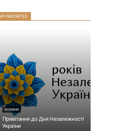
MY FAVORITES
НОВИНИ
НОВИНИ
Привітання до Дня Незалежності
Світла пам’ят
України
Віленському