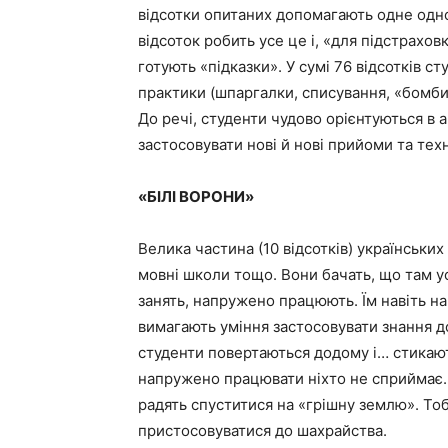
відсотки опитаних допомагають одне одно
відсоток робить усе це і, «для підстраховк
готують «підказки». У сумі 76 відсотків 
практики (шпаргалки, списування, «бомби»
До речі, студенти чудово орієнтуються в 
застосовувати нові й нові прийоми та техн
«БІЛІ ВОРОНИ»
Велика частина (10 відсотків) українських
мовні школи тощо. Вони бачать, що там ус
занять, напружено працюють. Їм навіть на
вимагають уміння застосовувати знання д
студенти повертаються додому і… стикают
напружено працювати ніхто не сприймає. 
радять спуститися на «грішну землю». То
пристосовуватися до шахрайства.