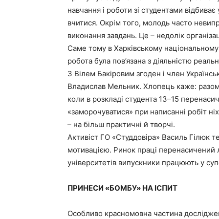
навчання і роботи зі студентами відбиває
вчитися. Окрім того, молодь часто невип
виконання завдань. Це – недолік організа
Саме тому в Харківському національному 
робота була пов’язана з діяльністю реаль
З Вілем Бакіровим згоден і член Українсь
Владислав Мельник. Хлопець каже: разом 
коли в розкладі студента 13–15 перенас
«заморочуватися» при написанні робіт ні
– на більш практичні й творчі.
Активіст ГО «Студдовіра» Василь Гілюк т
мотивацією. Ринок праці перенасичений 
університетів випускники працюють у су
ПРИНЕСИ «БОМБУ» НА ІСПИТ
Особливо красномовна частина дослідження