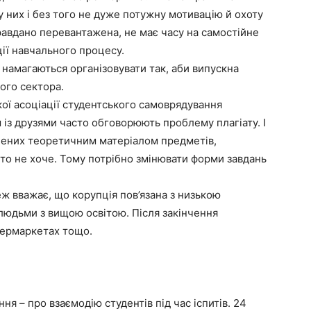
 у них і без того не дуже потужну мотивацію й охоту
равдано перевантажена, не має часу на самостійне
ції навчального процесу.
намагаються організовувати так, аби випускна
ного сектора.
кої асоціації студентського самоврядування
із друзями часто обговорюють проблему плагіату. І
ичених теоретичним матеріалом предметів,
хто не хоче. Тому потрібно змінювати форми завдань
еж вважає, що корупція пов’язана з низькою
людьми з вищою освітою. Після закінчення
пермаркетах тощо.
 – про взаємодію студентів під час іспитів. 24