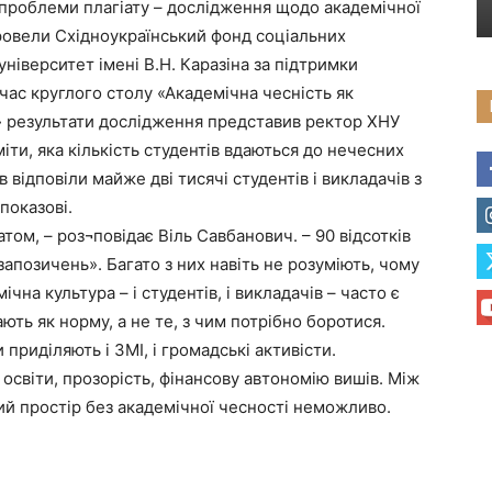
 проблеми плагіату – дослідження щодо академічної
провели Східноукраїнський фонд соціальних
ніверситет імені В.Н. Каразіна за підтримки
ас круглого столу «Академічна чесність як
 результати дослідження представив ректор ХНУ
іти, яка кількість студентів вдаються до нечесних
 відповіли майже дві тисячі студентів і викладачів з
показові.
ом, – роз¬повідає Віль Савбанович. – 90 відсотків
«запозичень». Багато з них навіть не розуміють, чому
чна культура – і студентів, і викладачів – часто є
ть як норму, а не те, з чим потрібно боротися.
приділяють і ЗМІ, і громадські активісти.
освіти, прозорість, фінансову автономію вишів. Між
ий простір без академічної чесності неможливо.