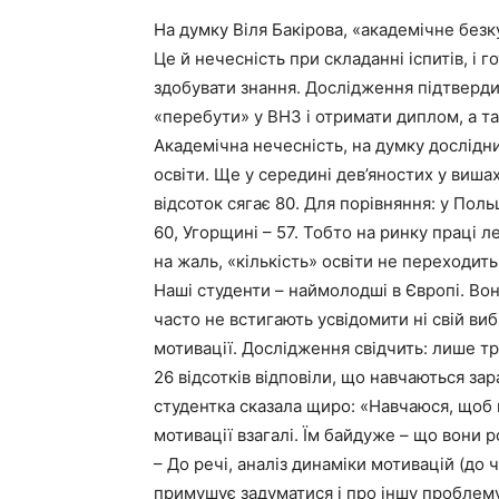
На думку Віля Бакірова, «академічне безку
Це й нечесність при складанні іспитів, і г
здобувати знання. Дослідження підтверди
«перебути» у ВНЗ і отримати диплом, а та
Академічна нечесність, на думку дослідник
освіти. Ще у середині дев’яностих у виша
відсоток сягає 80. Для порівняння: у Поль
60, Угорщині – 57. Тобто на ринку праці л
на жаль, «кількість» освіти не переходить 
Наші студенти – наймолодші в Європі. Вон
часто не встигають усвідомити ні свій виб
мотивації. Дослідження свідчить: лише тр
26 відсотків відповіли, що навчаються за
студентка сказала щиро: «Навчаюся, щоб 
мотивації взагалі. Їм байдуже – що вони р
– До речі, аналіз динаміки мотивацій (до
примушує задуматися і про іншу проблему