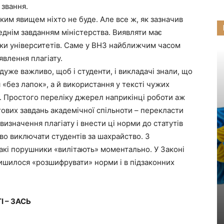
 звання.
им явищем ніхто не буде. Але все ж, як зазначив
еднім завданням міністерства. Виявляти має
ики університетів. Саме у ВНЗ найближчим часом
явлення плагіату.
дуже важливо, щоб і студенти, і викладачі знали, що
 «без лапок», а й використання у тексті чужих
. Простого переліку джерел наприкінці роботи аж
гових завдань академічної спільноти – перекласти
изначення плагіату і внести ці норми до статутів
аво виключати студентів за шахрайство. З
такі порушники «вилітають» моментально. У Законі
лишилося «розшифрувати» норми і в підзаконних
 – ЗАСЬ