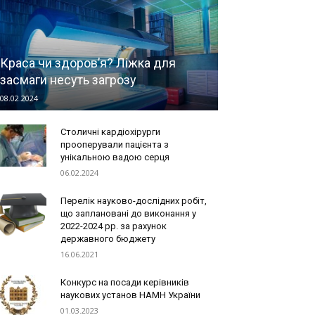
Краса чи здоров’я? Ліжка для
засмаги несуть загрозу
08.02.2024
Столичні кардіохірурги
прооперували пацієнта з
унікальною вадою серця
06.02.2024
Перелік науково-дослідних робіт,
що заплановані до виконання у
2022-2024 рр. за рахунок
державного бюджету
16.06.2021
Конкурс на посади керівників
наукових установ НАМН України
01.03.2023