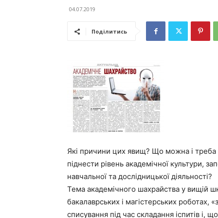
04.07.2019
Поділитись
Які причини цих явищ? Що можна і треба 
піднести рівень академічної культури, зап
навчальної та дослідницької діяльності?
Тема академічного шахрайства у вищій школ
бакалаврських і магістерських роботах, «
списування під час складання іспитів і, щ