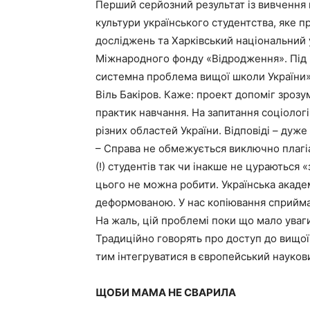
Перший серйозний результат із вивчення
культури українського студентства, яке 
досліджень та Харківський національний у
Міжнародного фонду «Відродження». Під ч
системна проблема вищої школи України»
Віль Бакіров. Каже: проект допоміг зрозум
практик навчання. На запитання соціологів
різних областей України. Відповіді – дуже 
– Справа не обмежується виключно плагіат
(!) студентів так чи інакше не цураються 
цього не можна робити. Українська академі
деформованою. У нас копіювання сприймаю
На жаль, цій проблемі поки що мало уваги 
Традиційно говорять про доступ до вищої 
тим інтегруватися в європейський науков
ЩОБИ МАМА НЕ СВАРИЛА