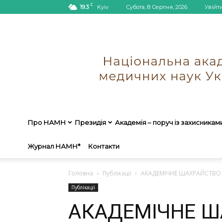
C
19.3
Kyiv
Субота, 8 Серпня, 2026
Увійт
Про НАМН
Президія
Академія – поруч із захисникам
Журнал НАМН*
Контакти
Головна
Публікації
АКАДЕМІЧНЕ ШАХРАЙСТВО
Публікації
АКАДЕМІЧНЕ Ш