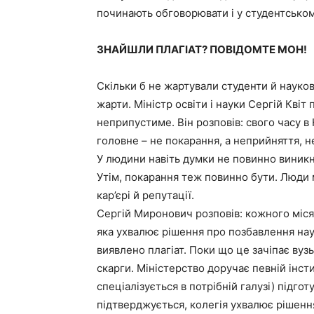
починають обговорювати і у студентськом
ЗНАЙШЛИ ПЛАГІАТ? ПОВІДОМТЕ МОН!
Скільки б не жартували студенти й науковц
жарти. Міністр освіти і науки Сергій Квіт
неприпустиме. Він розповів: свого часу в
головне – не покарання, а неприйняття, 
У людини навіть думки не повинно виник
Утім, покарання теж повинно бути. Люди 
кар’єрі й репутації.
Сергій Миронович розповів: кожного місяц
яка ухвалює рішення про позбавлення нау
виявлено плагіат. Поки що це зачіпає вуз
скарги. Міністерство доручає певній інсти
спеціалізується в потрібній галузі) підгот
підтверджується, колегія ухвалює рішенн