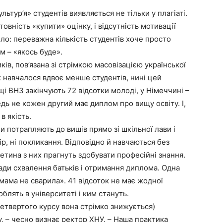
льтур’я» студентів виявляється не тільки у плагіаті.
отовність «купити» оцінку, і відсутність мотивації
ло: переважна кількість студентів хоче просто
м – «якось буде».
ів, пов’язана зі стрімкою масовізацією української
х навчалося вдвоє менше студентів, нині цей
щі ВНЗ закінчують 72 відсотки молоді, у Німеччині –
едь не кожен другий має диплом про вищу освіту. І,
в якість.
и потрапляють до вишів прямо зі шкільної лави і
ір, ні покликання. Відповідно й навчаються без
етина з них прагнуть здобувати професійні знання.
ради схвалення батьків і отримання диплома. Одна
мама не сварила». 41 відсоток не має жодної
облять в університеті і ким стануть.
 четвертого курсу вона стрімко знижується)
, – чесно визнає ректор ХНУ. – Наша практика