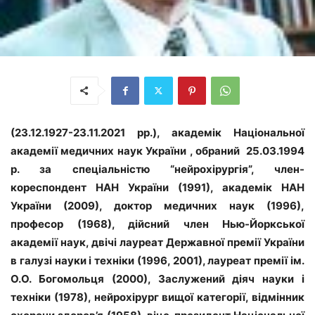
(23.12.1927-23.11.2021 рр.), академік Національної
академії медичних наук України , обраний 25.03.1994
р. за спеціальністю “нейрохірургія”, член-
кореспондент НАН України (1991), академік НАН
України (2009), доктор медичних наук (1996),
професор (1968), дійсний член Нью-Йоркської
академії наук, двічі лауреат Державної премії України
в галузі науки і техніки (1996, 2001), лауреат премії ім.
О.О. Богомольця (2000), Заслужений діяч науки і
техніки (1978), нейрохірург вищої категорії, відмінник