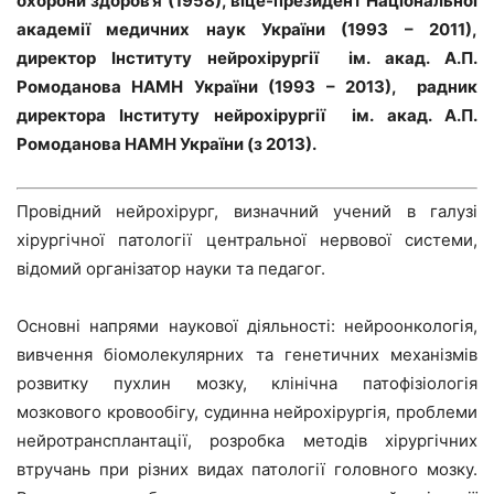
охорони здоров’я (1958), віце-президент Національної
академії медичних наук України (1993 – 2011),
директор Інституту нейрохірургії ім. акад. А.П.
Ромоданова НАМН України (1993 – 2013),
радник
директора Інституту нейрохірургії ім. акад. А.П.
Ромоданова НАМН України (з 2013).
Провідний нейрохірург, визначний учений в галузі
хірургічної патології центральної нервової системи,
відомий організатор науки та педагог.
Основні напрями наукової діяльності: нейроонкологія,
вивчення біомолекулярних та генетичних механізмів
розвитку пухлин мозку, клінічна патофізіологія
мозкового кровообігу, судинна нейрохірургія, проблеми
нейротрансплантації, розробка методів хірургічних
втручань при різних видах патології головного мозку.