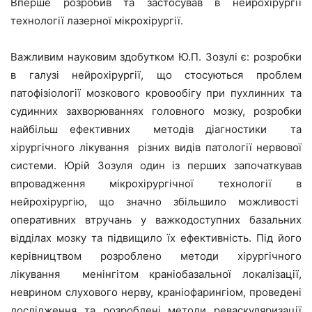
Вперше розробив та застосував в нейрохірургії
технології лазерної мікрохірургії.
Важливим науковим здобутком Ю.П. Зозулі є: розробки
в галузі нейрохірургії, що стосуються проблем
патофізіології мозкового кровообігу при пухлинних та
судинних захворюваннях головного мозку, розробки
найбільш ефективних методів діагностики та
хірургічного лікування різних видів патології нервової
системи. Юрій Зозуля один із перших започаткував
впровадження мікрохірургічної технології в
нейрохірургію, що значно збільшило можливості
оперативних втручань у важкодоступних базальних
відділах мозку та підвищило їх ефективність. Під його
керівництвом розроблено методи хірургічного
лікування менінгітом краніобазальної локалізації,
неврином слухового нерву, краніофарингіом, проведені
дослідження та розроблені методи реваскуляризації