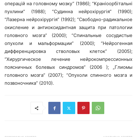
операцій на головному мозку” (1986); “Краніоорбітальні
пухлини” (1988); “Судинна нейрохірургія” (1990);
“Лазерна нейрохірургія” (1992); “Свободно-радикальное
окисление и антиоксидантная защита при патологии
головного мозга” (2000); “Спинальные сосудистые
опухоли и мальформации” (2000); “Нейрогенная
дифференцировка стволовых клеток” (2005);
“Хирургическое лечение нейрокомпрессионных
поясничных болевых синдромов” (2006 ); „Глиомы
головного мозга” (2007); “Опухоли спинного мозга и
позвоночника” (2010).
попередня стаття
наступна стаття