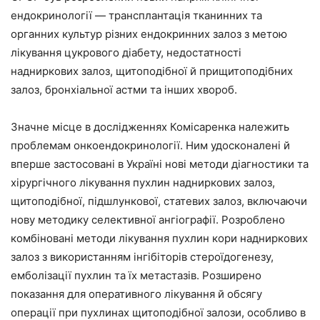
ендокринології — трансплантація тканинних та
органних культур різних ендокринних залоз з метою
лікування цукрового діабету, недостатності
надниркових залоз, щитоподібної й прищитоподібних
залоз, бронхіальної астми та інших хвороб.
Значне місце в дослідженнях Комісаренка належить
проблемам онкоендокринології. Ним удосконалені й
вперше застосовані в Україні нові методи діагностики та
хірургічного лікування пухлин надниркових залоз,
щитоподібної, підшлункової, статевих залоз, включаючи
нову методику селективної ангіографії. Розроблено
комбіновані методи лікування пухлин кори надниркових
залоз з використанням інгібіторів стероїдогенезу,
емболізації пухлин та їх метастазів. Розширено
показання для оперативного лікування й обсягу
операції при пухлинах щитоподібної залози, особливо в