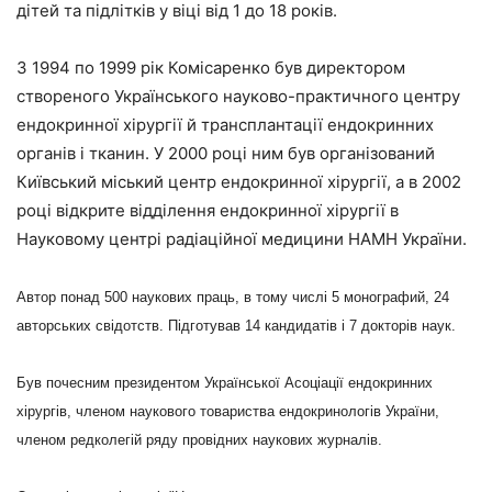
дітей та підлітків у віці від 1 до 18 років.
З 1994 по 1999 рік Комісаренко був директором
створеного Українського науково-практичного центру
ендокринної хірургії й трансплантації ендокринних
органів і тканин. У 2000 році ним був організований
Київський міський центр ендокринної хірургії, а в 2002
році відкрите відділення ендокринної хірургії в
Науковому центрі радіаційної медицини НАМН України.
Автор понад 500 наукових праць,
в тому числі 5 монографий, 24
авторських свідотств. П
ідготував 14 кандидатів і 7 докторів наук.
Був почесним президентом Української Асоціації ендокринних
хірургів, членом наукового товариства ендокринологів України,
членом редколегій ряду провідних наукових журналів.