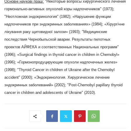
Основні наукові праці:
"Некоторые вопросы хи­ру­рги­чес­­кого лечения
гормонально-актив­ных опухолей коры надпочечников" (1973);
"
Неотложная эндокриноло­гия" (1982);
«Нарушение функции
надпочечников при эндокринных заболеваниях» (1984); «Хірургічне
лікування раку щитовидної залози» (1993); "
Медицинские
последствия Чернобыльской аварии. Ре­­зультаты пилотных
проектов АЙФЕКА и соответственных Национальных про­­грамм"
(1996);
«Surgical findings in thyroid cancer in children in Chernobyl»
(1996); «Гормонопродуцирующие опухоли надпочечных желез»
(1998); "
Thyroid Cancer in children of Ukraine after the Chernobyl
accident" (2000);
«Эндокринология. Хирургическое лечение
эндокринных заболеваний» (2002); "
Post-Chernobyl papillary thyroid
cancer in children and adolescents of Ukraine" (2010)
.