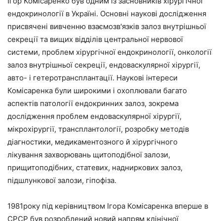
Ігор Комісаренко був одним із засновників хірургічної
ендокринології в Україні. Основні наукові дослідження
присвячені вивченню взаємозв'язків залоз внутрішньої
секреції та вищих відділів центральної нервової
системи, проблем хірургічної ендокринології, онкології
залоз внутрішньої секреції, ендоваскулярної хірургії,
авто- і гетеротрансплантації. Наукові інтереси
Комісаренка були широкими і охоплювали багато
аспектів патології ендокринних залоз, зокрема
дослідження проблем ендоваскулярної хірургії,
мікрохірургії, трансплантології, розробку методів
діагностики, медикаментозного й хірургічного
лікування захворювань щитоподібної залози,
прищитоподібних, статевих, надниркових залоз,
підшлункової залози, гіпофіза.
1981року під керівництвом Ігора Комісаренка вперше в
СРСР був розроблений новий напрям клінічної