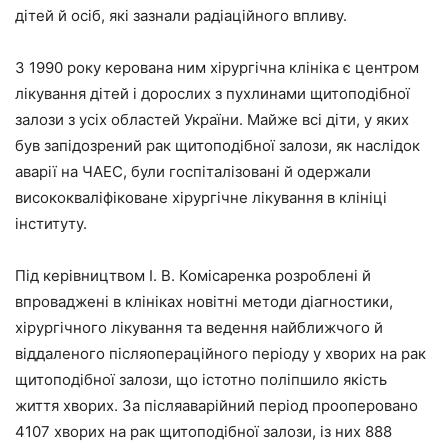
дітей й осіб, які зазнали радіаційного впливу.
З 1990 року керована ним хірургічна клініка є центром
лікування дітей і дорослих з пухлинами щитоподібної
залози з усіх областей України. Майже всі діти, у яких
був запідозрений рак щитоподібної залози, як наслідок
аварії на ЧАЕС, були госпіталізовані й одержали
висококваліфіковане хірургічне лікування в клініці
інституту.
Під керівництвом І. В. Комісаренка розроблені й
впроваджені в клініках новітні методи діагностики,
хірургічного лікування та ведення найближчого й
віддаленого післяопераційного періоду у хворих на рак
щитоподібної залози, що істотно поліпшило якість
життя хворих. За післяаварійний період прооперовано
4107 хворих на рак щитоподібної залози, із них 888