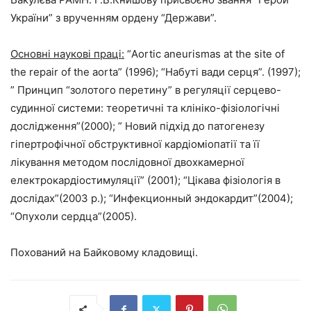
України” з врученням ордену “Держави”.
Основні наукові праці:
“Aortic aneurismas at the site of
the repair of the aorta” (1996); “Набуті вади серця”. (1997);
” Принцип “золотого перетину” в регуляції серцево-
судинної системи: теоретичні та клініко-фізіологічні
дослідження”(2000); ” Новий підхід до патогенезу
гіпертрофічної обструктивної кардіоміопатії та її
лікування методом послідовної двохкамерної
електрокардіостимуляції” (2001); “Цікава фізіологія в
дослідах”(2003 р.); “Инфекционный эндокардит”(2004);
“Опухоли сердца”(2005).
Похований на Байковому кладовищі.