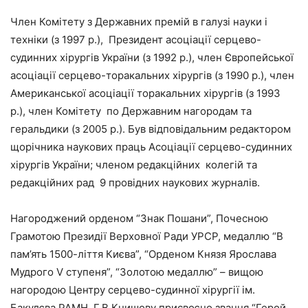
Член Комітету з Державних премій в галузі науки і
техніки (з 1997 р.), Президент асоціації серцево-
судинних хірургів України (з 1992 р.), член Європейської
асоціації серцево-торакальних хірургів (з 1990 р.), член
Американської асоціації торакальних хірургів (з 1993
р.), член Комітету по Державним нагородам та
геральдики (з 2005 р.). Був відповідальним редактором
щорічника наукових праць Асоціації серцево-судинних
хірургів України; членом редакційних колегій та
редакційних рад 9 провідних наукових журналів.
Нагороджений орденом “Знак Пошани”, Почесною
Грамотою Президії Верховної Ради УРСР, медаллю “В
пам’ять 1500-ліття Києва”, “Орденом Князя Ярослава
Мудрого V ступеня”, “Золотою медаллю” – вищою
нагородою Центру серцево-судинної хірургії ім.
Бакулєва РАМН. Г.В.Книшову присвоєно звання “Герой