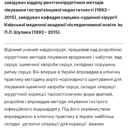
завідувач відділу рентгенхірургічних методів
лікування гострої вінцевої недостатності (1993 –
2015), завідувач кафедри серцево-судинної хірургії
Київської медичної академії післядипломної освіти ім.
П.Л. Шупика (1992 – 2015).
Відомий учений-кардіохірург, працював над розробкою
хірургічних методів лікування вроджених і набутих вад
серця, ішемічної хвороби серця, складних порушень
ритму серця. Він вперше в Україні впровадив в клінічну
практику методику аорто-коронарного шунтування для
лікування ішемічної хвороби серця, складні операції
хірургічної корекції тахісистоличних форм аритмій,
розробив і впровадив методи лікування гострого
інфекційного ендокардиту. Під його керівництвом
впроваджено в клінічну практику в Україні найбільш
складні ургентні операції для корекції важких