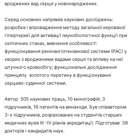
вроджених вад серця у новонароджених.
Серед основних напрямів наукових досліджень:
розробка і впровадження методу загальної керованої
гіпертермії для активації імунобіологічної функції при
септичних станах, вивчення особливості
функціонування ренінангіотензинової системи (РАС) у
хворих з вродженими вадами серця та впливу на неї
штучного кровообігу; функціональні дослідження
принципу золотого перетину в функціонуванні
серцево-судинної системи.
Автор 505 наукових праць, 10 монографій, 3
підручників, 16 патентів на винаходи. Був співавтором
3-х підручників, розрахованих на студентів старших
медичних вузів ІІІ -ІV рівнів акредитації. Підготував З8
докторів і кандидатів наук.