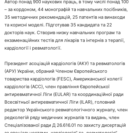
Автор понад 900 наукових праць, в тому числі понад 100
– за кордоном, 44 монографій та навчальних посібників,
35 методичних рекомендацій, 25 патентів на винаходи
та корисні моделі. Підготував 35 кандидата та 22
докторів наук. Створив низку навчальних програм та
екзаменаційних тестів для лікарів та інтернів з терапії,
кардіології і ревматології.
Президент асоціацій кардіологів (АКУ) та ревматологів
(АРУ) України, обраний Членом Європейського
товариства кардіологів (FESC), Американської колегії
кардіологів (АСС), член правління Європейської
антиревматичної Ліги (EULAR) та координаційної ради
Всесвітньої антиревматичної Ліги (ILAR), головний
редактор Українського ревматологічного журналу, член
редколегій ряду медичних журналів та видань, член
Спеціалізованої ради Д 26.616.01 по захисту дисертацій
за спеціальностями „кардіологія” та „ревматологія”.