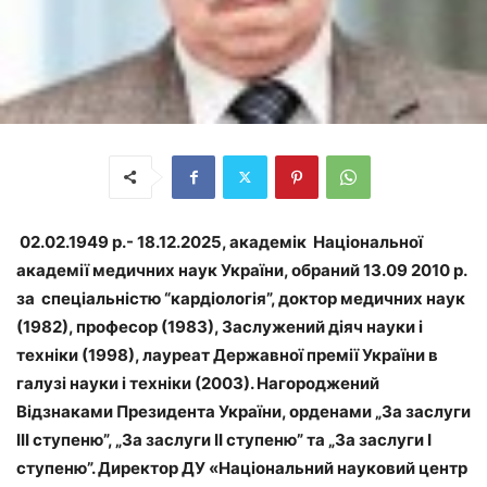
02.02.1949 р.- 18.12.2025, академік Національної
академії медичних наук України, обраний 13.09 2010 р.
за спеціальністю “кардіологія”, доктор медичних наук
(1982), професор (1983), Заслужений діяч науки і
техніки (1998), лауреат Державної премії України в
галузі науки і техніки (2003). Нагороджений
Відзнаками Президента України, орденами „За заслуги
III ступеню”, „За заслуги II ступеню” та „За заслуги I
ступеню”. Директор ДУ «Національний науковий центр