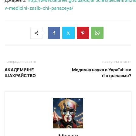
Джерело:
http://www.ukurier.gov.ua/uk/articles/decentraliza
v-medicini-zasib-chi-panaceya/
попередня стаття
наступна стаття
АКАДЕМІЧНЕ
Медична наука в Україні: ми
ШАХРАЙСТВО
її втрачаємо?