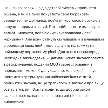
Нині лікарі залежні від відсталої системи прийняття
рішень, в якій вільно почувають себе бюрократи
середньої і вищої ланки, пов’язані круговою порукою з
корупціонерами в галузі. Потенційні агенти змін зараз
воліють мовчати, побоюючись висловлювати свої
міркування. Але вони стануть сміливішими й вільнішими
в реалізації своїх ідей, якщо відчують підтримку на
найвищому державному рівні. Для цього насамперед
необхідна законодавча ініціатива. Пакет законопроектів
з реформування, поданий МОЗ і зареєстрований в
парламенті, може і буде ухвалено. Але в країні існує
практика відтермінування найважливіших статей
прийнятих законів, як це трапилось із законом про вищу
освіту в Україні. Ось і виходить, що добрий закон
залишається на папері, а на практиці нічого не
змінюється.