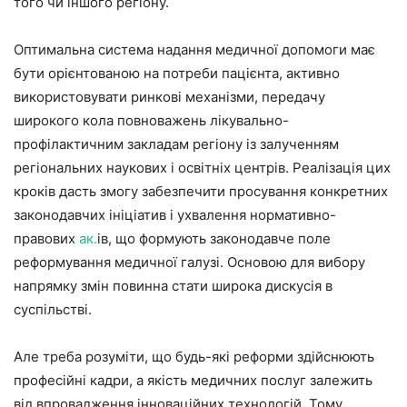
того чи іншого регіону.
Оптимальна система надання медичної допомоги має
бути орієнтованою на потреби пацієнта, активно
використовувати ринкові механізми, передачу
широкого кола повноважень лікувально-
профілактичним закладам регіону із залученням
регіональних наукових і освітніх центрів. Реалізація цих
кроків дасть змогу забезпечити просування конкретних
законодавчих ініціатив і ухвалення нормативно-
правових
ак.
ів, що формують законодавче поле
реформування медичної галузі. Основою для вибору
напрямку змін повинна стати широка дискусія в
суспільстві.
Але треба розуміти, що будь-які реформи здійснюють
професійні кадри, а якість медичних послуг залежить
від впровадження інноваційних технологій. Тому