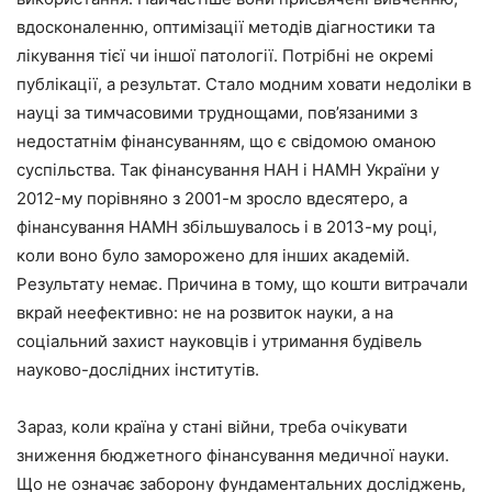
вдосконаленню, оптимізації методів діагностики та
лікування тієї чи іншої патології. Потрібні не окремі
публікації, а результат. Стало модним ховати недоліки в
науці за тимчасовими труднощами, пов’язаними з
недостатнім фінансуванням, що є свідомою оманою
суспільства. Так фінансування НАН і НАМН України у
2012-му порівняно з 2001-м зросло вдесятеро, а
фінансування НАМН збільшувалось і в 2013-му році,
коли воно було заморожено для інших академій.
Результату немає. Причина в тому, що кошти витрачали
вкрай неефективно: не на розвиток науки, а на
соціальний захист науковців і утримання будівель
науково-дослідних інститутів.
Зараз, коли країна у стані війни, треба очікувати
зниження бюджетного фінансування медичної науки.
Що не означає заборону фундаментальних досліджень,