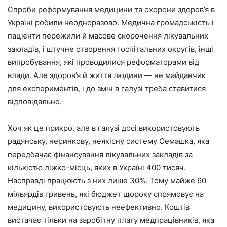
Спроби реформування медицини та охорони здоров’я в
Україні робили неодноразово. Медична громадськість і
пацієнти пережили й масове скорочення лікувальних
закладів, і штучне створення госпітальних округів, інші
випробування, які проводилися реформаторами від
влади. Але здоров’я й життя людини — не майданчик
для експериментів, і до змін в галузі треба ставитися
відповідально.
Хоч як це прикро, але в галузі досі використовують
радянську, неринкову, неякісну систему Семашка, яка
передбачає фінансування лікувальних закладів за
кількістю ліжко-місць, яких в Україні 400 тисяч.
Насправді працюють з них лише 30%. Тому майже 60
мільярдів гривень, які бюджет щороку спрямовує на
медицину, використовують неефективно. Коштів
вистачає тільки на заробітну плату медпрацівників, яка