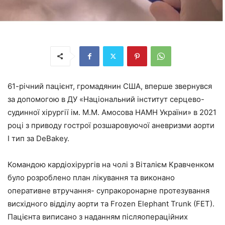
61-річний пацієнт, громадянин США, вперше звернувся
за допомогою в ДУ «Національний інститут серцево-
судинної хірургії ім. М.М. Амосова НАМН України» в 2021
році з приводу гострої розшаровуючої аневризми аорти
І тип за DeBakey.
Командою кардіохірургів на чолі з Віталієм Кравченком
було розроблено план лікування та виконано
оперативне втручання- супракоронарне протезування
висхідного відділу аорти та Frozen Elephant Trunk (FET).
Пацієнта виписано з наданням післяопераційних