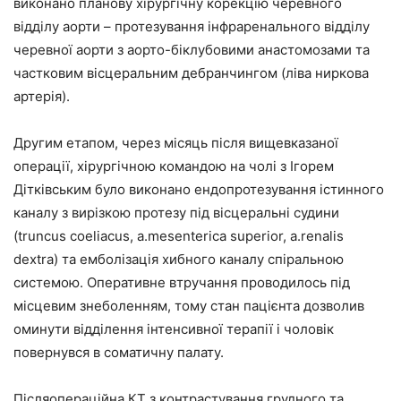
виконано планову хірургічну корекцію черевного
відділу аорти – протезування інфраренального відділу
черевної аорти з аорто-біклубовими анастoмозами та
частковим вісцеральним дебранчингом (ліва ниркова
артерія).
Другим етапом, через місяць після вищевказаної
операції, хірургічною командою на чолі з Ігорем
Дітківським було виконано ендопротезування істинного
каналу з вирізкою протезу під вісцеральні судини
(truncus coeliacus, a.mesenterica superior, a.renalis
dextra) та емболізація хибного каналу спіральною
системою. Оперативне втручання проводилось під
місцевим знеболенням, тому стан пацієнта дозволив
оминути відділення інтенсивної терапії і чоловік
повернувся в соматичну палату.
Післяопераційна КТ з контрастування грудного та