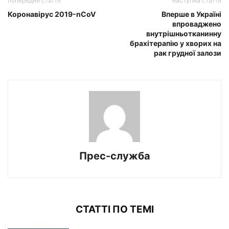
попередня стаття
наступна стаття
Коронавірус 2019-nCoV
Вперше в Україні
впроваджено
внутрішньотканинну
брахітерапію у хворих на
рак грудної залози
Прес-служба
СТАТТІ ПО ТЕМІ