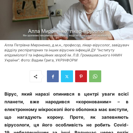
Алла Петрівна Мироненко, д.м.н., професор, лікар-вірусолог, завідувач
відділу респіраторних та інших вірусних інфекцій ДУ "Інституту
епідеміології та інфекційних хвороб ім. Л.В. Громашевського НАМН
України". Фото: Вадим Грига, УКРІНФОРМ
Вірус, який наразі опинився в центрі уваги всієї
планети, вже народився «коронованим» – в
електронному мікроскопі його оболонка має виступи,
що нагадують корону. Проте, як запевняють
вірусологи, ця його особливість не робить Covid-
19
небезпечнішим за інші. Водночас через потік