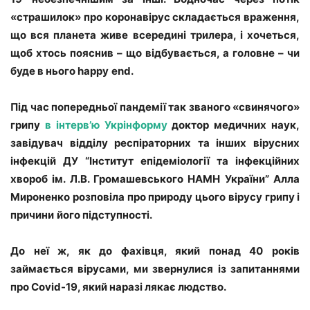
«страшилок» про коронавірус складається враження,
що в
ся планета живе всередині трилера, і хочеться,
щоб хтось пояснив – що відбувається, а головне – чи
буде в нього happy
end.
Під час попередньої пандемії так званого «свинячого»
грипу
в інтерв’ю Укрінформу
доктор медичних наук,
завідувач відділу респіраторних та інших вірусних
інфекцій ДУ “Інститут епідеміології та інфекційних
хвороб ім. Л.В. Громашевського НАМН України” Алла
Мироненко
розповіла про природу цього
вірусу грипу і
причини
його підступності.
До неї ж, як до фахівця, який понад 40 років
займається вірусами, ми звернулися із запитаннями
про Covid-19, який наразі лякає людство.