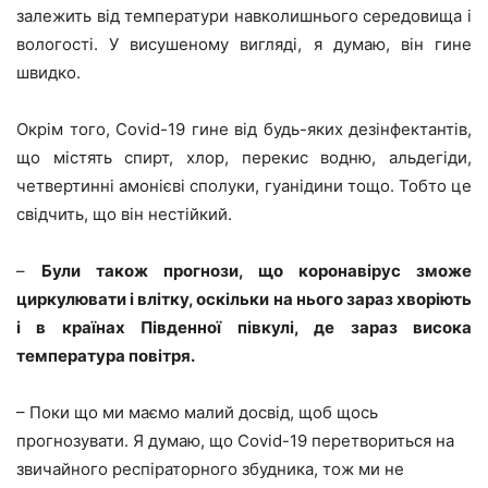
залежить від температури навколишнього середовища і
вологості. У висушеному вигляді, я думаю, він гине
швидко.
Окрім того, Covid-19 гине від будь-яких дезінфектантів,
що містять спирт, хлор, перекис водню, альдегіди,
четвертинні амонієві сполуки, гуанідини тощо. Тобто це
свідчить, що він нестійкий.
–
Були також прогнози, що коронавірус зможе
циркулювати і влітку, оскільки на нього зараз хворіють
і в країнах Південної півкулі, де зараз висока
температура повітря.
– Поки що ми маємо малий досвід, щоб щось
прогнозувати. Я думаю, що Covid-19 перетвориться на
звичайного респіраторного збудника, тож ми не