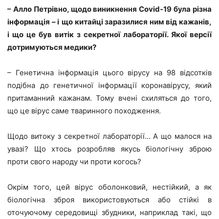
– Алло Петрівно, щодо виникнення Covid-19 була різна
інформація – і
що китайці заразилися ним від кажанів,
і що це був витік з секретної лабораторії. Якої версії
дотримуються медики?
– Генетична інформація цього вірусу на 98 відсотків
подібна до генетичної інформації коронавірусу, який
притаманний кажанам. Тому вчені схиляться до того,
що це вірус саме тваринного походження.
Щодо витоку з секретної лабораторії… А що малося на
увазі? Що хтось розробляв якусь біологічну зброю
проти свого народу чи проти когось?
Окрім того, цей вірус оболонковий, нестійкий, а як
біологічна зброя використовуються або стійкі в
оточуючому середовищі збудники, наприклад такі, що