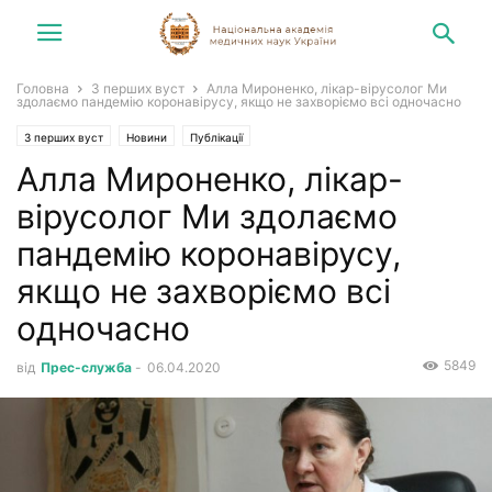
Головна
З перших вуст
Алла Мироненко, лікар-вірусолог Ми
здолаємо пандемію коронавірусу, якщо не захворіємо всі одночасно
З перших вуст
Новини
Публікації
Алла Мироненко, лікар-
вірусолог Ми здолаємо
пандемію коронавірусу,
якщо не захворіємо всі
одночасно
5849
від
Прес-служба
-
06.04.2020