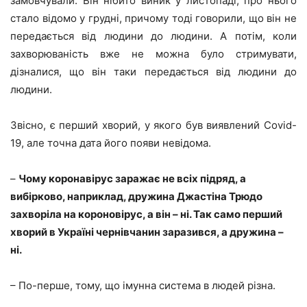
замовчували. Він нібито виник у листопаді, про нього
стало відомо у грудні, причому тоді говорили, що він не
передається від людини до людини. А потім, коли
захворюваність вже не можна було стримувати,
дізналися, що він таки передається від людини до
людини.
Звісно, є перший хворий, у якого був виявлений Covid-
19, але точна дата його появи невідома.
–
Чому коронавірус заражає не всіх підряд, а
вибірково, наприклад, дружина Джастіна Трюдо
захворіла на короновірус, а він – ні. Так само перший
хворий в Україні чернівчанин заразився, а дружина –
ні.
– По-перше, тому, що імунна система в людей різна.