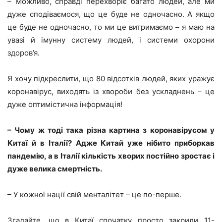
– Можливо, справді перехворіє багато людей, але ми
дуже сподіваємося, що це буде не одночасно. А якщо
це буде не одночасно, то ми це витримаємо – я маю на
увазі й імунну систему людей, і системи охорони
здоров’я.
Я хочу підкреслити, що 80 відсотків людей, яких уражує
коронавірус, виходять із хвороби без ускладнень – це
дуже оптимістична інформація!
– Чому ж тоді така різна картина з коронавірусом у
Китаї й в Італії? Адже Китай уже нібито приборкав
пандемію, а в Італії кількість хворих постійно зростає і
дуже велика смертність.
– У кожної нації свій менталітет – це по-перше.
Згадайте, що в Китаї спочатку просто закрили 11-