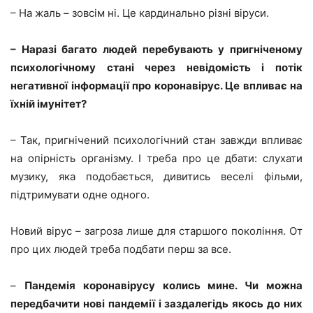
– На жаль – зовсім ні. Це кардинально різні віруси.
– Наразі багато людей перебувають у пригніченому
психологічному стані через невідомість і потік
негативної інформації про коронавірус. Це впливає на
їхній імунітет?
– Так, пригнічений психологічний стан завжди впливає
на опірність організму. І треба про це дбати: слухати
музику, яка подобається, дивитись веселі фільми,
підтримувати одне одного.
Новий вірус – загроза лише для старшого покоління. От
про цих людей треба подбати перш за все.
–
Пандемія коронавірусу колись мине. Чи можна
передбачити нові пандемії і заздалегідь якось до них