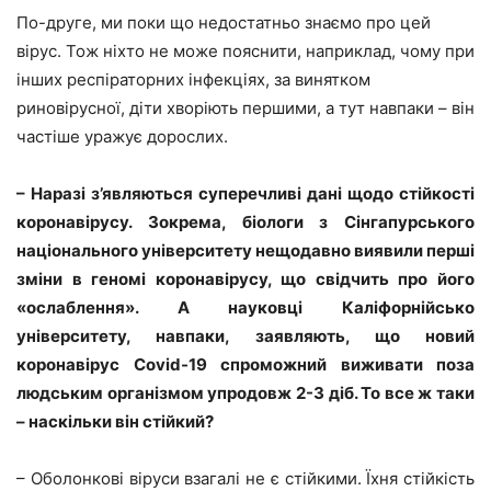
По-друге, ми поки що недостатньо знаємо про цей
вірус. Тож ніхто не може пояснити, наприклад, чому при
інших респіраторних інфекціях, за винятком
риновірусної, діти хворіють першими, а тут навпаки – він
частіше уражує дорослих.
– Наразі з’являються суперечливі дані щодо стійкості
коронавірусу. Зокрема, біологи з Сінгапурського
національного університету нещодавно виявили перші
зміни в геномі коронавірусу, що свідчить про його
«ослаблення». А науковці Каліфорнійсько
університету, навпаки, заявляють, що новий
коронавірус Covid-19 спроможний виживати поза
людським організмом упродовж 2-3 діб. То все ж таки
– наскільки він стійкий?
– Оболонкові віруси взагалі не є стійкими. Їхня стійкість