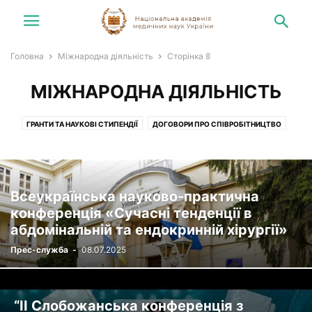
Головна
Міжнародна діяльність
Сторінка 8
МІЖНАРОДНА ДІЯЛЬНІСТЬ
ГРАНТИ ТА НАУКОВІ СТИПЕНДІЇ
ДОГОВОРИ ПРО СПІВРОБІТНИЦТВО
КОНГРЕСИ, СИМПОЗІУМИ, ЗУСТРІЧІ
ПІСЛЯДИПЛОМНА ПІДГОТОВКА
Всеукраїнська науково-практична
конференція «Сучасні тенденції в
абдомінальній та ендокринній хірургії»
Прес-служба
-
08.07.2025
“ІІ Слобожанська конференція з