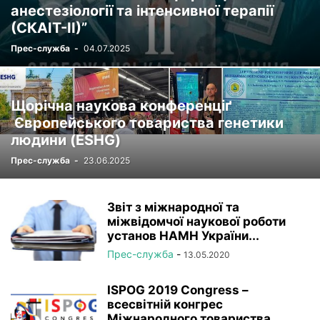
анестезіології та інтенсивної терапії
(СКАІТ-ІІ)”
Прес-служба
-
04.07.2025
Щорічна наукова конференціґ
Європейського товариства генетики
людини (ESHG)
Прес-служба
-
23.06.2025
Звіт з міжнародної та
міжвідомчої наукової роботи
установ НАМН України...
Прес-служба
-
13.05.2020
ISPOG 2019 Congress –
всесвітній конгрес
Міжнародного товариства