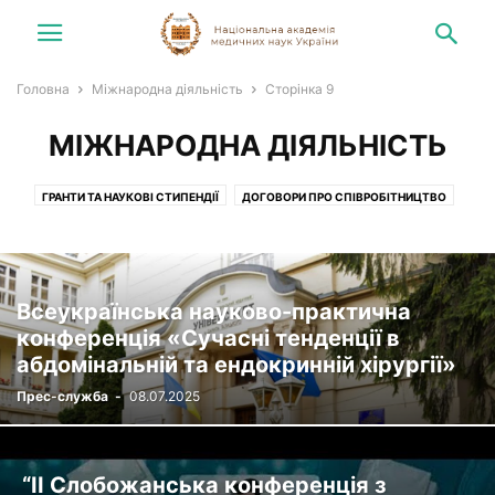
Головна
Міжнародна діяльність
Сторінка 9
МІЖНАРОДНА ДІЯЛЬНІСТЬ
ГРАНТИ ТА НАУКОВІ СТИПЕНДІЇ
ДОГОВОРИ ПРО СПІВРОБІТНИЦТВО
КОНГРЕСИ, СИМПОЗІУМИ, ЗУСТРІЧІ
ПІСЛЯДИПЛОМНА ПІДГОТОВКА
Всеукраїнська науково-практична
конференція «Сучасні тенденції в
абдомінальній та ендокринній хірургії»
Прес-служба
-
08.07.2025
“ІІ Слобожанська конференція з