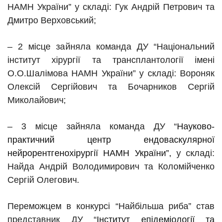
НАМН України” у складі: Гук Андрій Петрович та
Дмитро Верховський;
– 2 місце зайняла команда ДУ “Національний
інститут хірургії та трансплантології імені
О.О.Шалімова НАМН України” у складі: Вороняк
Олексій Сергійович та Бочарников Сергій
Миколайович;
– 3 місце зайняла команда
ДУ
“
Науково-
практичний центр ендоваскулярної
нейрорентгенохірургії НАМН України”,
у складі:
Найда Андрій Володимирович та Коломійченко
Сергій Олегович.
Переможцем в конкурсі “Найбільша риба” став
представник
ДУ
“
Інститут епідеміології та