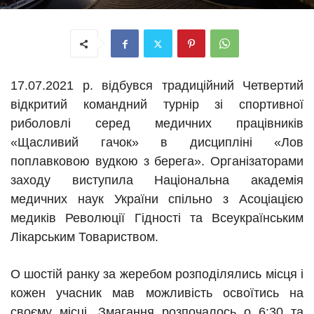
17.07.2021 р. відбувся традиційний Четвертий
відкритий командний турнір зі спортивної
риболовлі серед медичних працівників
«Щасливий гачок» в дисципліні «Лов
поплавковою вудкою з берега». Організаторами
заходу виступила Національна академія
медичних наук України спільно з Асоціацією
медиків Революції Гідності та Всеукраїнським
Лікарським Товариством.
О шостій ранку за жеребом розподілялись місця і
кожен учасник мав можливість освоїтись на
своєму місці. Змагання розпочалось о 6:30 та