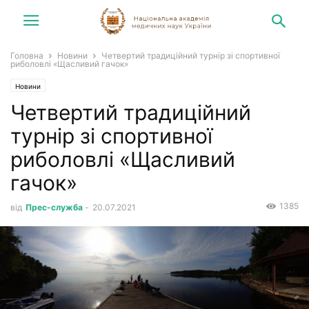
Головна
Новини
Четвертий традиційний турнір зі спортивної
риболовлі «Щасливий гачок»
Новини
Четвертий традиційний
турнір зі спортивної
риболовлі «Щасливий
гачок»
1385
від
Прес-служба
-
20.07.2021