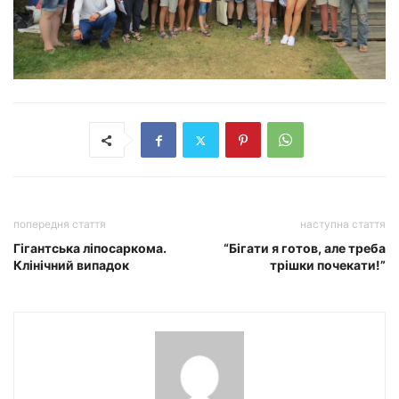
попередня стаття
наступна стаття
Гігантська ліпосаркома.
“Бігати я готов, але треба
Клінічний випадок
трішки почекати!”