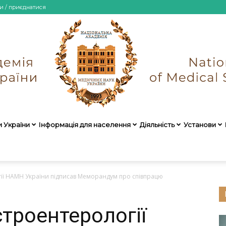
и / приєднатися
и України
Інформація для населення
Діяльність
Установи
НАМН
гії НАМН України підписав Меморандум про співпрацю
строентерології
України