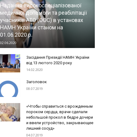
Надання високоспеціалізованої
медичної допомоги та реабілітації
учасників АТО (ООС) в установах
НАМН України станом на
01.06.2020 р.
02.06.2020
Засідання Президії НАМН України
від 13 лютого 2020 року
14.02.2020
Заголовок
08.07.2019
«Чтобы справиться с врожденным
пороком сердца, врачи сделали
небольшой прокол в бедре дочери
и ввели устройство, закрывающее
лишний сосуд»
04.07.2019