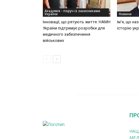
Академія - поруч із захисниками
України
Новини
Інновації, що рятують життя: НАМН
Ім’я, що на
України підтримує розробки для
історію укр
медичного забезпечення
військових
ПР
НАЦ
МЕД