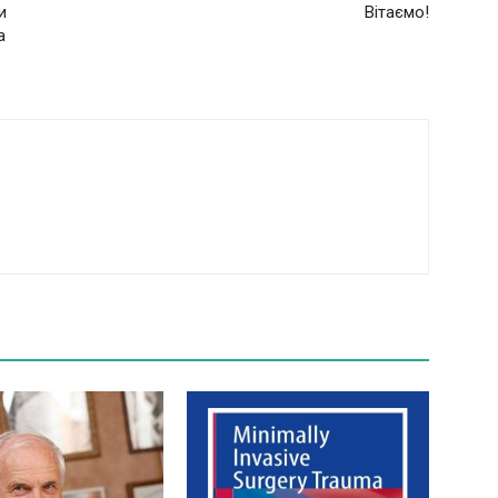
и
Вітаємо!
а