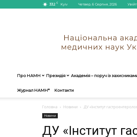
C
33.2
Kyiv
Четвер, 6 Серпня, 2026
Увійт
Про НАМН
Президія
Академія – поруч із захисникам
Журнал НАМН*
Контакти
Головна
Новини
ДУ «Інститут гастроентероло
Новини
ДУ «Інститут га