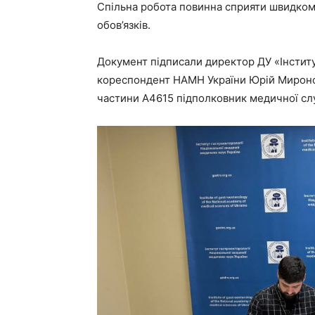
Спільна робота повинна сприяти швидком
обов’язків.
Документ підписали директор ДУ «Інстит
кореспондент НАМН України Юрій Мироно
частини А4615 підполковник медичної сл