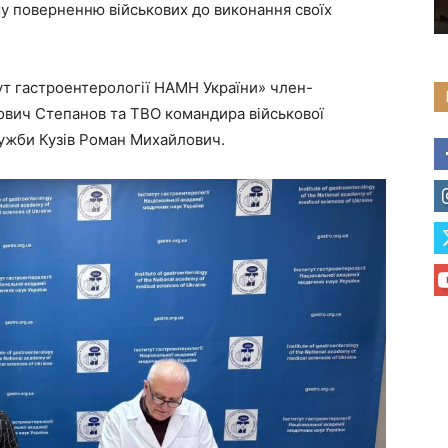
у поверненню військових до виконання своїх
ут гастроентерології НАМН України» член-
вич Степанов та ТВО командира військової
ужби Кузів Роман Михайлович.