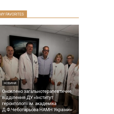
MY FAVORITES
НОВИНИ
Оновлено загальнотерапевтичне
З'ЇЗДИ, КОНГРЕС
відділення ДУ «Інститут
геронтології ім. академіка
VII Національ
Д.Ф.Чеботарьова НАМН України»
біоетики