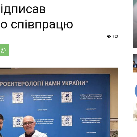
ідписав
о співпрацю
753