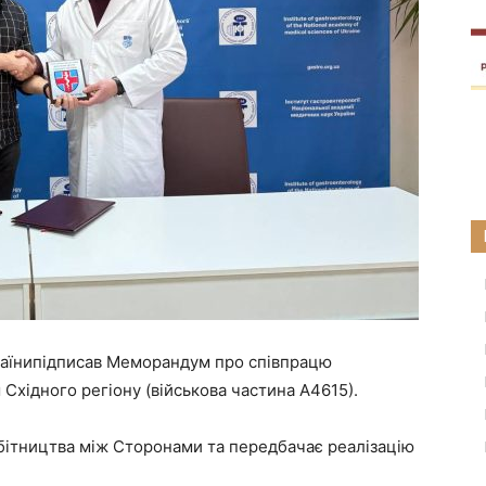
раїнипідписав Меморандум про співпрацю
Східного регіону (військова частина А4615).
обітництва між Сторонами та передбачає реалізацію