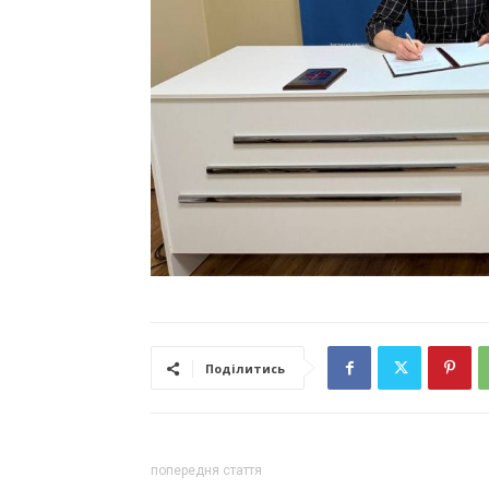
Поділитись
попередня стаття