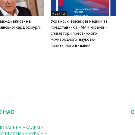
Новини
завжди вписане в
Українські військові медики та
аїнської кардіохірургії
представники НАМН України –
співавтори престижного
міжнародного науково-
практичного видання!
О НАС
С
ІОНАЛЬНА АКАДЕМІЯ
ИЧНИХ НАУК УКРАЇНИ