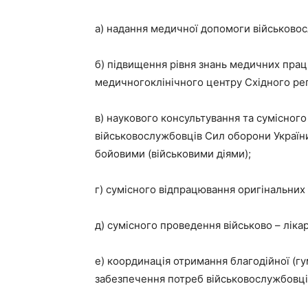
а) надання медичної допомоги військово
б) підвищення рівня знань медичних праці
медичногоклінічного центру Східного ре
в) наукового консультування та сумісно
військовослужбовців Сил оборони України
бойовими (військовими діями);
г) сумісного відпрацювання оригінальни
д) сумісного проведення військово – лікар
е) координація отримання благодійної (г
забезпечення потреб військовослужбовці