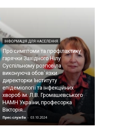
ІНФОРМАЦІЯ ДЛЯ НАСЕЛЕННЯ
Про симптоми та профілактику
НОВИНИ
гарячки Західного Нілу
Суспільному розповіла
Наскільки вч
виконуюча обов`язки
до планових го
директорки Інституту
планових втру
епідеміології та інфекційних
завідувачем 
хвороб ім. Л.В. Громашевського
невідкладної
НАМН України, професорка
нейрохірургії
Вікторія...
нейрохірургії і
Прес-служба
-
03.10.2024
Прес-служба
-
06.0