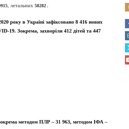
, летальних
9915
58282
.
2020 року в Україні зафіксовано
8 416 нових
D-19. Зокрема, захворіли 412 дітей та 447
 (зокрема методом ПЛР – 31 963, методом ІФА –