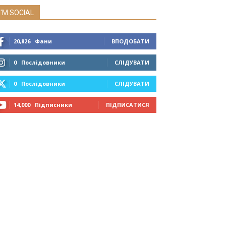
I'M SOCIAL
20,826
Фани
ВПОДОБАТИ
0
Послідовники
СЛІДУВАТИ
0
Послідовники
СЛІДУВАТИ
14,000
Підписники
ПІДПИСАТИСЯ