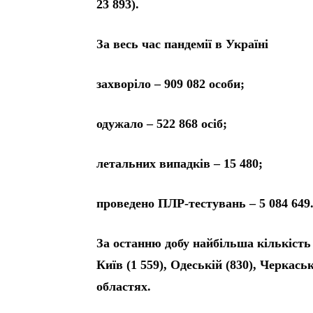
23 893).
За весь час пандемії в Україні
захворіло – 909 082 особи;
одужало – 522 868 осіб;
летальних випадків – 15 480;
проведено ПЛР-тестувань – 5 084 649
За останню добу найбільша кількість
Київ (1 559), Одеській (830), Черкаськ
областях.