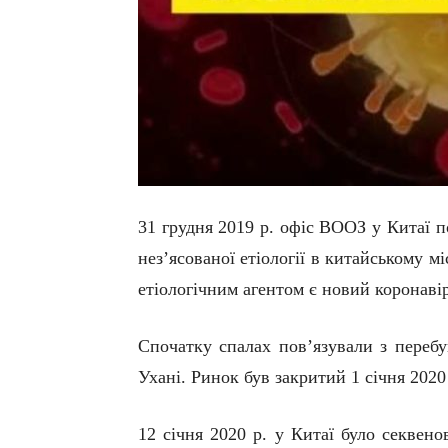
31 грудня 2019 р. офіс ВООЗ у Китаї 
нез’ясованої етіології в китайському мі
етіологічним агентом є новий коронав
Спочатку с
палах
пов’язували
з
переб
Ухані. Ринок був закритий 1 січня 2020
12 січня
2020 р. у
Китаї було секвено