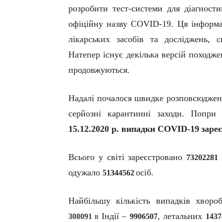
розробити тест-системи
для діагности
офіційну назву
COVID
-19
.
Ця інформа
лікарських засобів та досліджень, 
Натепер існує декілька версій походж
продовжуються.
Надалі почалося швидке розповсюдження
серйозні карантинні заходи. Попри
15.12.2020 р. випадки
COVID
-19
зареє
Всього у світі зареєстровано
73202281
одужало
осіб.
51344562
Найбільшу кількість випадків хвор
Індії –
, летальних
308091
в
9906507
1437