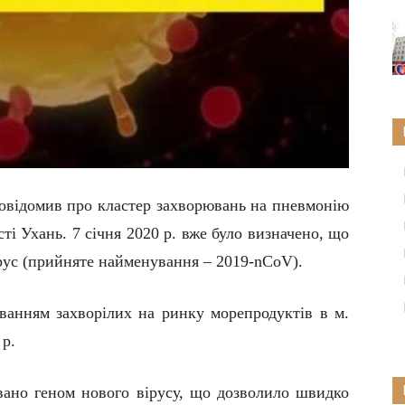
повідомив про кластер захворювань на пневмонію
сті Ухань. 7 січня 2020 р. вже було визначено, що
ірус (прийняте найменування –
2019-nCoV
).
уванням захворілих
на
ринку морепродуктів
в м.
 р
.
вано геном нового вірусу, що дозволило швидко