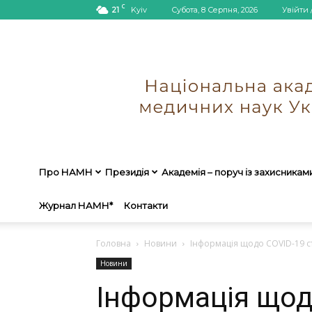
C
21
Kyiv
Субота, 8 Серпня, 2026
Увійти 
Про НАМН
Президія
Академія – поруч із захисникам
Журнал НАМН*
Контакти
Головна
Новини
Інформація щодо COVID-19 ст
Новини
Інформація щод