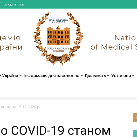
/ приєднатися
и України
Інформація для населення
Діяльність
Установи
НАМН
аном на 15.12.2020 р.
о COVID-19 станом
України