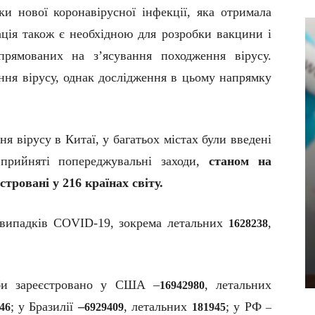
ки нової коронавірусної інфекції, яка отримала
ція також є необхідною для розробки вакцини і
спрямованих на з’ясування походження вірусу.
ення вірусу, однак дослідження в цьому напрямку
 вірусу в Китаї, у багатьох містах були введені
 прийняті попереджувальні заходи,
станом на
стровані у 216 країнах світу.
випадків C
O
VID-19, зокрема летальних
,
1628238
оби зареєстровано у США –
, летальних
16942980
; у Бразилії
–
, летальних
; у РФ
46
6929409
181945
–