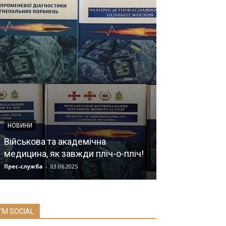
НОВИНИ
ГОЛОВИ РМВ УСТ
Військова та академічна
медицина, як завжди пліч-о-пліч!
Мадич Софія 
Прес-служба
-
03.06.2025
Прес-служба
-
19.0
I'M SOCIAL