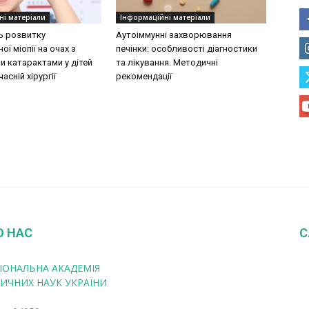
ні матеріали
Інформаційні матеріали
ь розвитку
Аутоіммунні захворювання
ої міопії на очах з
печінки: особливості діагностики
 катарактами у дітей
та лікування. Методичні
асній хірургії
рекомендації
О НАС
С
ІОНАЛЬНА АКАДЕМІЯ
ИЧНИХ НАУК УКРАЇНИ