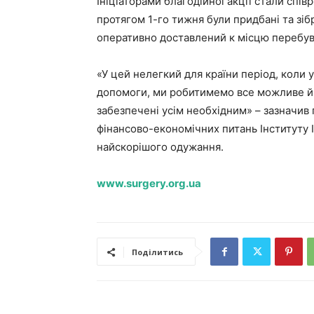
Ініціаторами благодійної акції стали спів
протягом 1-го тижня були придбані та зібр
оперативно доставлений к місцю перебув
«У цей нелегкий для країни період, коли у
допомоги, ми робитимемо все можливе й
забезпечені усім необхідним» – зазначив 
фінансово-економічних питань Інституту 
найскорішого одужання.
www.surgery.org.ua
Поділитись