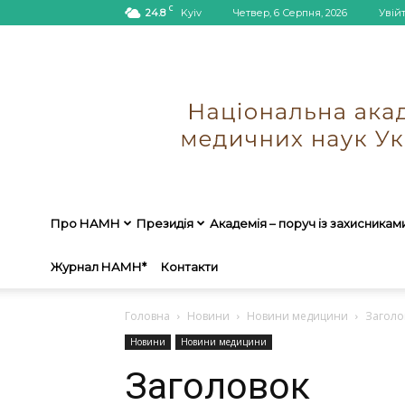
C
24.8
Kyiv
Четвер, 6 Серпня, 2026
Увій
Про НАМН
Президія
Академія – поруч із захисникам
Журнал НАМН*
Контакти
Головна
Новини
Новини медицини
Заголо
Новини
Новини медицини
Заголовок