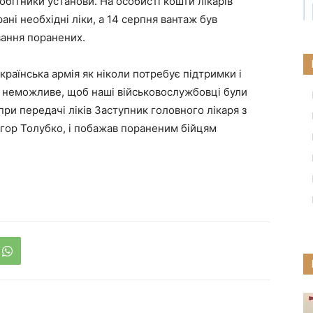
робітники установи. На особисті кошти лікарів
ані необхідні ліки, а 14 серпня вантаж був
ання поранених.
країнська армія як ніколи потребує підтримки і
 неможливе, щоб наші військовослужбовці були
при передачі ліків Заступник головного лікаря з
Ігор Толубко, і побажав пораненим бійцям