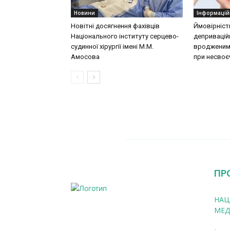
Новини
Інформацій
Новітні досягнення фахівців
Ймовірніст
Національного інституту серцево-
деприваційн
судинної хірургії імeні М.М.
вродженими
Амосова
при несвоєч
ПР
НАЦ
МЕД