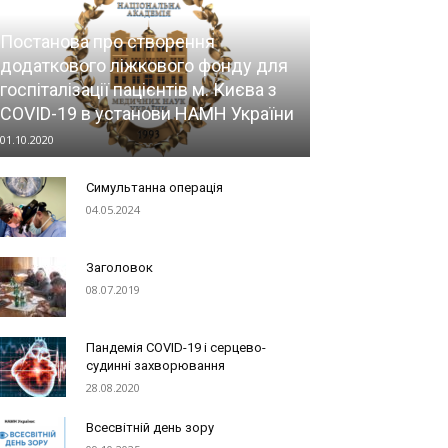
Постанова про створення
додаткового ліжкового фонду для
госпіталізації пацієнтів м. Києва з
COVID-19 в установи НАМН України
01.10.2020
Симультанна операція
04.05.2024
Заголовок
08.07.2019
Пандемія COVID-19 і серцево-
судинні захворювання
28.08.2020
Всесвітній день зору