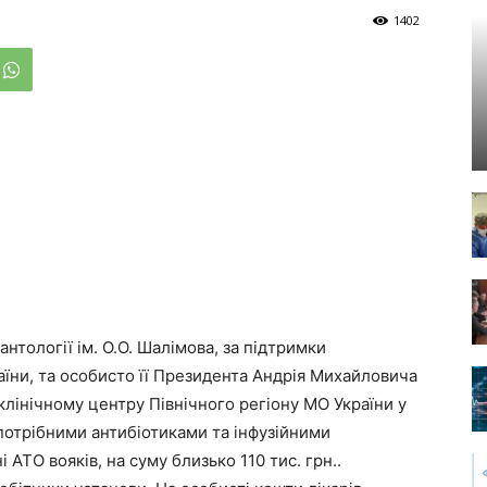
1402
антології ім. О.О. Шалімова, за підтримки
аїни, та особисто її Президента Андрія Михайловича
лінічному центру Північного регіону МО України у
потрібними антибіотиками та інфузійними
 АТО вояків, на суму близько 110 тис. грн..