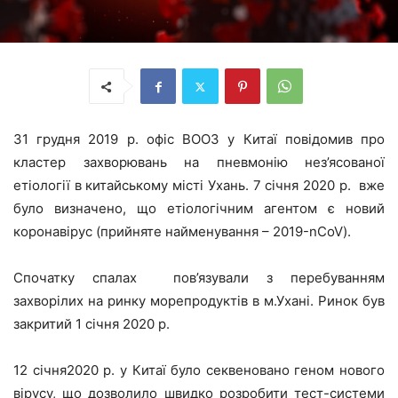
31 грудня 2019 р. офіс ВООЗ у Китаї повідомив про
кластер захворювань на пневмонію нез’ясованої
етіології в китайському місті Ухань. 7 січня 2020 р. вже
було визначено, що етіологічним агентом є новий
коронавірус (прийняте найменування – 2019-nCoV).
Спочатку спалах пов’язували з перебуванням
захворілих на ринку морепродуктів в м.Ухані. Ринок був
закритий 1 січня 2020 р.
12 січня2020 р. у Китаї було секвеновано геном нового
вірусу, що дозволило швидко розробити тест-системи