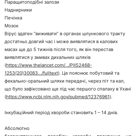
Паращитоподібні залози
Наднирники
Печінка
Мозок
Вірус здатен “виживати” в органах шлункового тракту
достатньо довгий час і може виявлятися в калових
масах ще до 5 тижнів після того, як він перестав
виявлятися у змивах дихальних шляхів
(
https
://
www
.
thelancet
.
com
/…/
PIIS
2468-
1253(20)30083…/
fulltext
). Ц
е пояснює побутовий та
фекально-оральний шляхи передачі, через піт та кал,
що бул
о
зафіксован
о
ще під час першого спалаху в Ухані
(
https://www.ncbi.nlm.nih.gov/pubmed/12376961
).
Інкубаційний період хвороби становить 1 – 14 днів.
Абсолютно