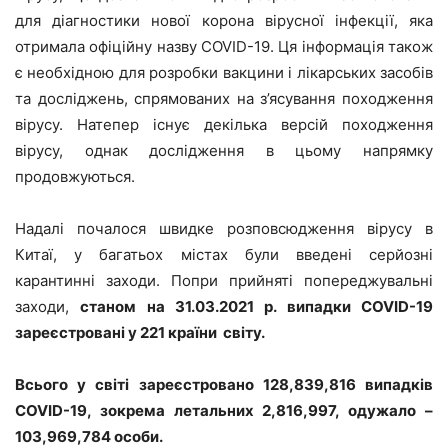
для діагностики нової корона вірусної інфекції, яка
отримала офіційну назву COVID-19. Ця інформація також
є необхідною для розробки вакцини і лікарських засобів
та досліджень, спрямованих на з’ясування походження
вірусу. Натепер існує декілька версій походження
вірусу, однак дослідження в цьому напрямку
продовжуються.
Надалі почалося швидке розповсюдження вірусу в
Китаї, у багатьох містах були введені серйозні
карантинні заходи. Попри прийняті попереджувальні
заходи,
станом на 31.03.2021 р. випадки COVID-19
зареєстровані у 221 країни світу.
Всього у світі зареєстровано 128,839,816 випадків
COVID-19, зокрема летальних 2,816,997, одужало –
103,969,784 особи.