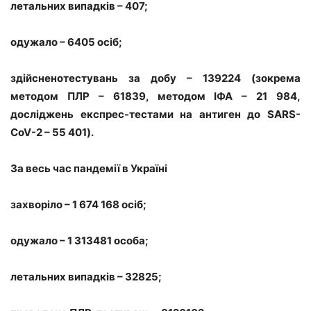
летальних випадків – 407;
одужало – 6405 осіб;
здійсненотестувань за добу – 139224 (зокрема
методом ПЛР – 61839, методом ІФА – 21 984,
досліджень експрес-тестами на антиген до SARS-
CoV-2 – 55 401).
За весь час пандемії в Україні
захворіло – 1 674 168 осіб;
одужало – 1 313481 особа;
летальних випадків – 32825;