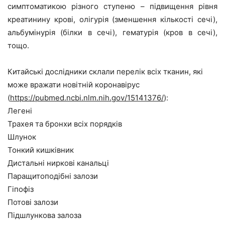
симптоматикою різного ступеню – підвищення рівня
креатинину крові, олігурія (зменшення кількості сечі),
альбумінурія (білки в сечі), гематурія (кров в сечі),
тощо.
Китайські дослідники склали перелік всіх тканин, які
може вражати новітній коронавірус
(
https
://
pubmed
.
ncbi
.
nlm
.
nih
.
gov
/15141376/
):
Легені
Трахея та бронхи всіх порядків
Шлунок
Тонкий кишківник
Дистальні ниркові канальці
Паращитоподібні залози
Гіпофіз
Потові залози
Підшлункова залоза