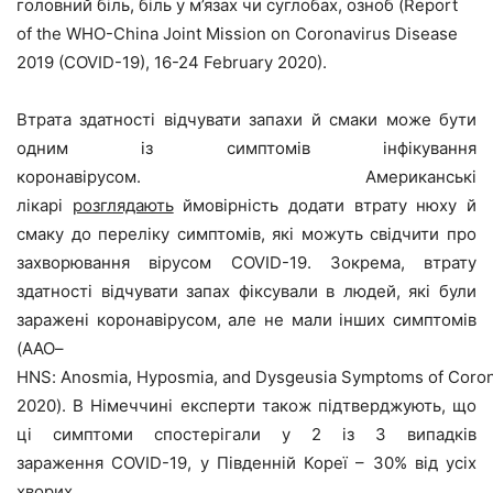
головний біль, біль у м’язах чи суглобах, озноб (Report
of the WHO-China Joint Mission on Coronavirus Disease
2019 (COVID-19), 16-24 February 2020).
Втрата здатності відчувати запахи й смаки може бути
одним із симптомів інфікування
коронавірусом.
Американські
лікарі
розглядають
ймовірність додати втрату нюху й
смаку до переліку симптомів, які можуть свідчити про
захворювання вірусом
COVID
-19. Зокрема, втрату
здатності відчувати запах фіксували в людей, які були
заражені коронавірусом, але не мали інших симптомів
(
AAO
–
HNS
:
Anosmia
,
Hyposmia
,
and Dysgeusia Symptoms of Coron
2020).
В Німеччині експерти також підтверджують, що
ці симптоми спостерігали у 2 із 3 випадків
зараження
COVID
-19, у Південній Кореї – 30% від усіх
хворих.