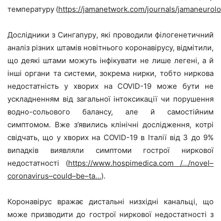
температуру
(
https://jamanetwork.com/journals/jamaneurolo
Д
ослідники з Сингапуру
,
які
проводили філогенетичний
аналіз різних штамів новітнього коронавірусу, відмі
тили
,
що деякі штами можуть інфікувати не лише легені, а й
інші органи та системи, зокрема нирки
, тобто
ниркова
недостатність у хворих на COVID-19 може бути не
ускладненням від загальної інтоксикації чи порушення
водно-сольового балансу, але й самостійним
симптомом.
Вже з’явились клінічні дослідження, котрі
свідчать, що у хворих на
COVID
-19 в Італії від 3 до 9%
випадків виявляли симптоми гострої ниркової
недостатності
(
https
://
www
.
hospimedica
.
com
/…/
novel
–
coronavirus
–
could
–
be
–
ta
…
).
Коронавірус вражає дистальні низхідні канальці, що
може призводити до гострої ниркової недостатності з