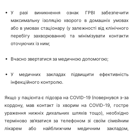
У разі виникнення ознак ГРВІ забезпечити
максимальну ізоляцію хворого в домашніх умовах
або в умовах стаціонару (у залежності від клінічного
перебігу захворювання) та мінімізувати контакти
оточуючих із ним;
Вчасно звертатися за медичною допомогою;
У медичних
закладах підвищити ефективність
інфекційного
контролю
.
Якщо у пацієнта є підозра на C
O
VID-19 (повернувся з-за
кордону, мав контакт із хворим на C
O
VID-19, гостре
ураження нижніх дихальних шляхів тощо), необхідно
терміново зв’язатися за телефоном зі своїм сімейним
лікарем або найближчим медичним закладом,