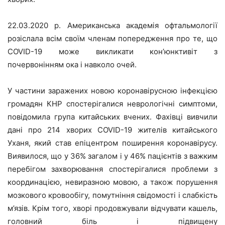
22.03.2020 р. Американська академія офтальмології
розіслала всім своїм членам попередження про те, що
COVID-19 може викликати кон’юнктивіт з
почервонінням ока і
навколо очей
.
У частини заражених новою коронавірусною інфекцією
громадян КНР спостерігалися неврологічні симптоми,
повідомила група китайських вчених. Фахівці вивчили
дані про 214 хворих COVID-19 жителів китайського
Уханя, який став епіцентром поширення коронавірусу.
Виявилося, що у 36% загалом і у 46% пацієнтів з важким
перебігом захворювання спостерігалися проблеми з
координацією, невиразною мовою, а також порушення
мозкового кровообігу, помутніння свідомості і слабкість
м’язів. Крім того, хворі продовжували відчувати кашель,
головний біль і підвищену