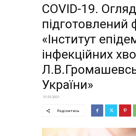
COVID-19. Огляд
підготовлений 
«Інститут епідем
інфекційних хво
Л.В.Громашевс
України»
31.03.2021
Поділитись