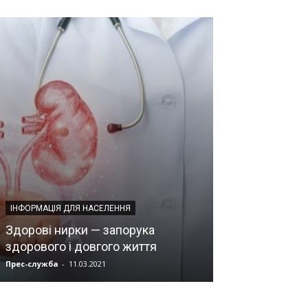
НОВИНИ НАМН УКР
Європейський
ІНФОРМАЦІЯ ДЛЯ НАСЕЛЕННЯ
навчальний ку
Здорові нирки — запорука
ендокринологі
здорового і довгого життя
речовин
Прес-служба
-
11.03.2021
Мозок
-
08.07.2019