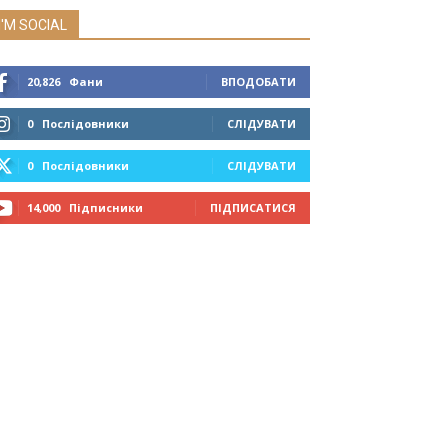
I'M SOCIAL
20,826
Фани
ВПОДОБАТИ
0
Послідовники
СЛІДУВАТИ
0
Послідовники
СЛІДУВАТИ
14,000
Підписники
ПІДПИСАТИСЯ