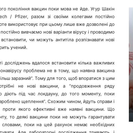
покоління вакцин поки мова не йде. Угур Шахін
Tech / Pfizer, разом зі своїми колегами постійно
роте використовує при цьому лише вже дозволені до
постійно вивчаємо нові варіанти вірусу і проводимо
 встановити, чи можуть антитіла розпізнавати нові
орить учений.
осліджень вдалося встановити кілька важливих
оронавірусу проблема не в тому, що наявна вакцина
 більш заразний”. Тому для того, щоб впоратися з цим
потрібні не нові вакцини, а “продовження ряду
о діють під час локдауну, до того моменту, поки
 зроблено щеплення”. Схожим чином, йдуть справи і
у, проти якого ефективні вже наявні вакцини. Що
нту, то деякі вакцини поки не можуть гарантувати
го словами, поки на цей рахунок немає необхідних
тувати. Але лабораторні дослідження тривають, і