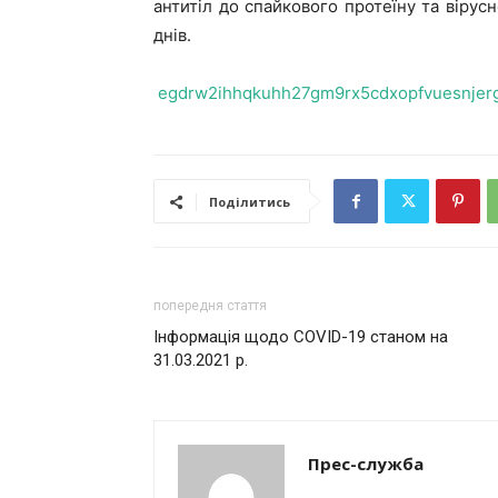
антитіл до спайкового протеїну та вірус
днів.
egdrw2ihhqkuhh27gm9rx5cdxopfvuesnjergl
Поділитись
попередня стаття
Інформація щодо COVID-19 станом на
31.03.2021 р.
Прес-служба