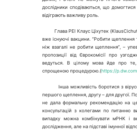
дослідники сподіваються, що домогтися 
відіграють важливу роль.
Глава PEI Клаус Ціхутек (KlausCichute
вже існуючі вакцини. “Робити щеплення т
ніж взагалі не робити щеплення”, – упе
пропозиції від Єврокомісії про узгод
ведуться. В цілому мова йде про те,
спрощеною процедурою.(
https://p.dw.c
Інша можливість боротися з вірусом –
першого щеплення, другу – для другої. По
не дала формальну рекомендацію на це
консультацій з колегами по питанню в
випадку можна комбінувати мРНК і в
дослідження, але на підставі імунної відп