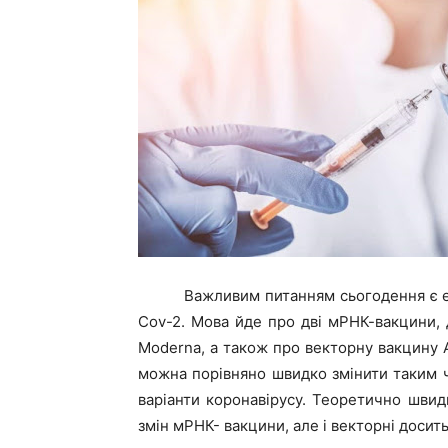
Важливим питанням сьогодення є е
Сov-2. Мова йде про дві мРНК-вакцини, д
Moderna, а також про векторну вакцину A
можна порівняно швидко змінити таким 
варіанти коронавірусу. Теоретично швид
змін мРНК- вакцини, але і векторні доси