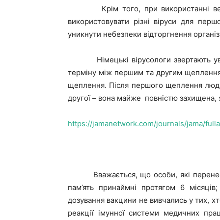
Крім того, при використанні вект
використовувати різні віруси для пер
уникнути небезпеки відторгнення організ
Німецькі вірусологи звертають увагу
терміну між першим та другим щепленням
щеплення. Після першого щеплення людин
другої – вона майже повністю захищена, 
https://jamanetwork.com/journals/jama/ful
Вважається, що особи, які перенесли 
пам’ять принаймні протягом 6 місяців;
дозування вакцини не вивчались у тих, х
реакції імунної системи медичних пра