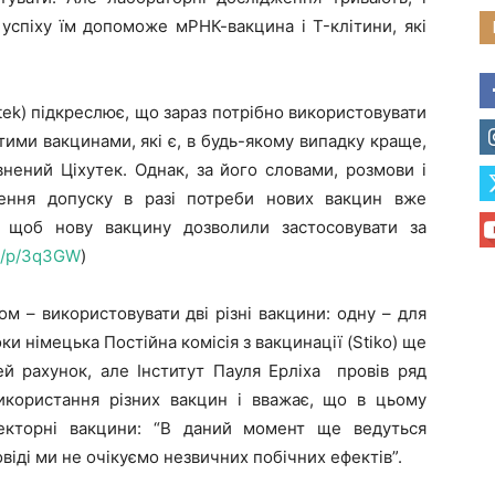
успіху їм допоможе мРНК-вакцина і T-клітини, які
k) підкреслює, що зараз потрібно використовувати
ими вакцинами, які є, в будь-якому випадку краще,
внений Ціхутек. Однак, за його словами, розмови і
ження допуску в разі потреби нових вакцин вже
 щоб нову вакцину дозволили застосовувати за
om/p/3q3GW
)
 використовувати дві різні вакцини: одну – для
ки німецька Постійна комісія з вакцинації (Stiko) ще
й рахунок, але Інститут Пауля Ерліха провів ряд
икористання різних вакцин і вважає, що в цьому
екторні вакцини: “В даний момент ще ведуться
овіді ми не очікуємо незвичних побічних ефектів”.