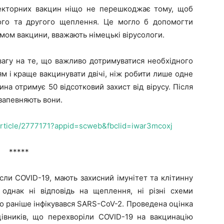
орних вакцин ніщо не перешкоджає тому, щоб
шого та другого щеплення. Це могло б допомогти
мом вакцини, вважають німецькі вірусологи.
 на те, що важливо дотримуватися необхідного
 і краще вакцинувати двічі, ніж робити лише одне
а отримує 50 відсотковий захист від вірусу. Після
запевняють вони.
larticle/2777171?appid=scweb&fbclid=iwar3mcoxj
*****
COVID-19, мають захисний імунітет та клітинну
 однак ні відповідь на щеплення, ні різні схеми
то раніше інфікувався SARS-CoV-2. Проведена оцінка
цівників, що перехворіли COVID-19 на вакцинацію