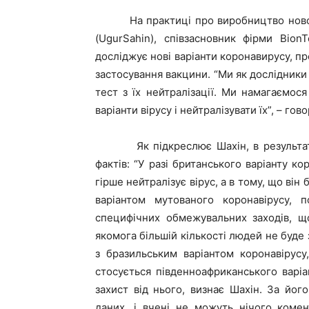
На практиці про виробництво нового 
(UgurSahin), співзасновник фірми Bion
досліджує нові варіанти коронавирусу, п
застосування вакцини. “Ми як дослідники 
тест з їх нейтралізації. Ми намагаємося
варіанти вірусу і нейтралізувати їх”, – гов
Як підкреслює Шахін, в результаті д
фактів: “У разі британського варіанту к
гірше нейтралізує вірус, а в тому, що він
варіантом мутованого коронавірусу, 
специфічних обмежувальних заходів, щ
якомога більшій кількості людей не буде
з бразильським варіантом коронавірус
стосується південноафриканського варіа
захист від нього, визнає Шахін. За йо
даних, і вчені не можуть нічого комен