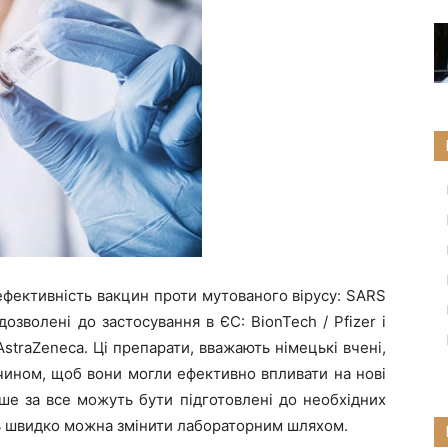
фективність вакцин проти мутованого вірусу: SARS
озволені до застосування в ЄС: BionTech / Pfizer і
straZeneca. Ці препарати, вважають німецькі вчені,
чином, щоб вони могли ефективно впливати на нові
ше за все можуть бути підготовлені до необхідних
ть швидко можна змінити лабораторним шляхом.