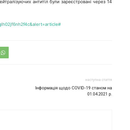
нейтралізуючих антитіл були зареєстровані через 14
h02jf6nh2f4c&alert=article#
наступна стаття
Інформація щодо COVID-19 станом на
01.04.2021 р.