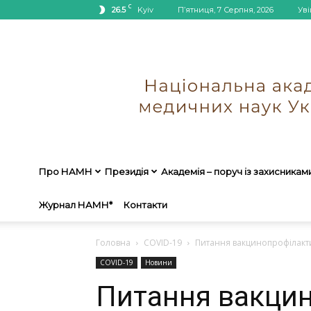
C
26.5
Kyiv
П’ятниця, 7 Серпня, 2026
Уві
Про НАМН
Президія
Академія – поруч із захисникам
Журнал НАМН*
Контакти
Головна
COVID-19
Питання вакцинопрофілактики
COVID-19
Новини
Питання вакци