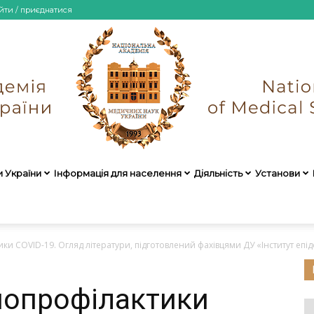
йти / приєднатися
и України
Інформація для населення
Діяльність
Установи
НАМН
 COVID-19. Огляд літератури, підготовлений фахівцями ДУ «Інститут епідем
нопрофілактики
України