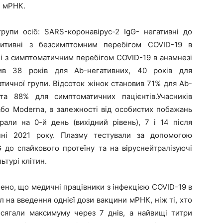
і мРНК.
осіб: SARS-коронавірус-2 IgG- негативні до
озитивні з безсимптомним перебігом COVID-19 в
ні з симптоматичним перебігом COVID-19 в анамнезі
вив 38 років для Ab-негативних, 40 років для
тичної групи. Відсоток жінок становив 71% для Ab-
а 88% для симптоматичних пацієнтів.Учасників
або Moderna, в залежності від особистих побажань
рали на 0-й день (вихідний рівень), 7 і 14 після
чні 2021 року. Плазму тестували за допомогою
G до спайкового протеїну та на віруснейтралізуючі
ьтурі клітин.
, що медичні працівники з інфекцією COVID-19 в
л на введення однієї дози вакцини мРНК, ніж ті, хто
досягали максимуму через 7 днів, а найвищі титри