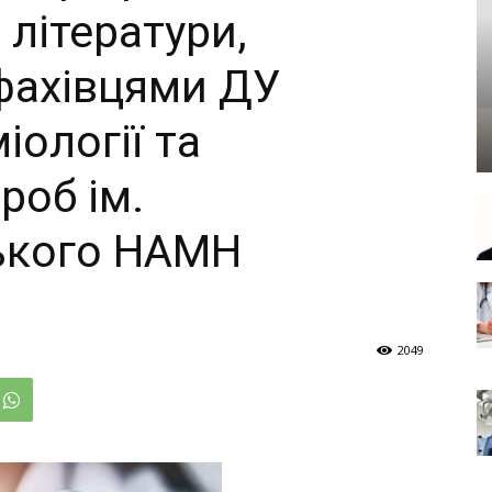
 літератури,
фахівцями ДУ
іології та
роб ім.
ького НАМН
2049