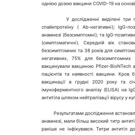
однією дозою вакцини COVID-19 на основ
У дослідженні виділені три групи 
спайкпротеїну ( Ab-негативні); IgG-п
анамнезі (безсимптомні); та IgG-позитив
(симптоматичні). Середній вік стано
безсимптомних та 38 років для симптома
негативних, 75% для безсимптомних т
вакцинували вакциною Pfizer-BioNTech 
пацієнтів та наявності вакцини. Кров б
вакцинації в грудні 2020 року та сі
імуноферментного аналізу (ELISA) на Ig
антитіла шляхом нейтралізації вірусу у кул
Результатами дослідження встановлено
анамнезі, мали більш високий титр антиті
раніше не інфікувався. Титри антитіл 