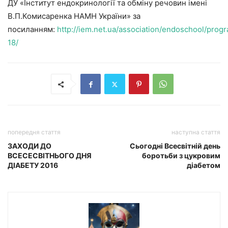
ДУ «Інститут ендокринології та обміну речовин імені
В.П.Комисаренка НАМН України» за
посиланням:
http://iem.net.ua/association/endoschool/progr
18/
попередня стаття
наступна стаття
ЗАХОДИ ДО
Сьогодні Всесвітній день
ВСЕСЕСВІТНЬОГО ДНЯ
боротьби з цукровим
ДІАБЕТУ 2016
діабетом