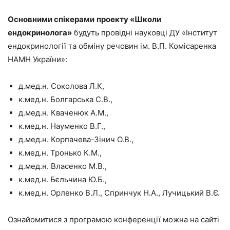
Основними спікерами
проекту «Школи
ендокринолога»
будуть провідні науковці ДУ «Інститут
ендокринології та обміну речовин ім. В.П. Комісаренка
НАМН України»:
д.мед.н. Соколова Л.К,
к.мед.н. Болгарська С.В.,
д.мед.н. Кваченюк А.М.,
к.мед.н. Науменко В.Г.,
д.мед.н. Корпачева-Зінич О.В.,
к.мед.н. Тронько К.М.,
д.мед.н. Власенко М.В.,
к.мед.н. Бєльчина Ю.Б.,
к.мед.н. Орленко В.Л., Спринчук Н.А., Лучицький В.Є.
Ознайомитися з програмою конференції можна на сайті