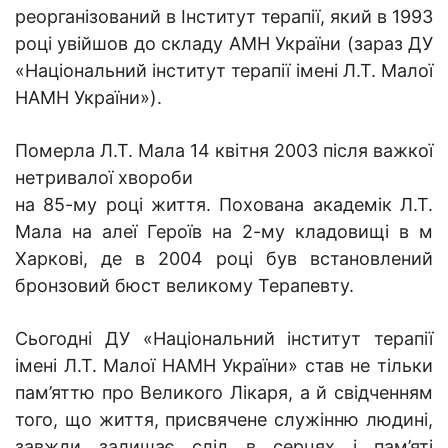
реорганізований в Інститут терапії, який в 1993
році увійшов до складу АМН України (зараз
ДУ
«Національний інститут терапії імені Л.Т. Малої
НАМН України»)
.
Померла Л.Т. Мала 14 квітня 2003 після важкої
нетривалої хвороби
на 85-му році життя. Похована академік Л.Т.
Мала на алеї Героїв на 2-му кладовищі в м
Харкові, де в 2004 році був встановлений
бронзовий бюст великому Терапевту.
Сьогодні ДУ «Національний інститут терапії
імені Л.Т. Малої НАМН України» став не тільки
пам’яттю про Великого Лікаря, а й свідченням
того, що життя, присвячене служінню людині,
завжди залишає слід в серцях і пам’яті