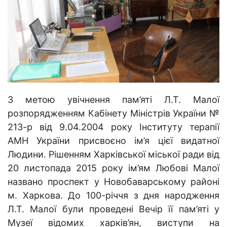
З метою увічнення пам’яті Л.Т. Малої
розпорядженням Кабінету Міністрів України №
213-р від 9.04.2004 року Інституту терапії
АМН України присвоєно ім’я цієї видатної
Людини.
Рішенням Харківської міської ради від
20 листопада 2015 року ім’ям Любові Малої
названо проспект у Новобаварському районі
м. Харкова. До 100-річчя з дня народження
Л.Т. Малої були проведені Вечір її пам’яті у
Музеї відомих харків’ян, виступи на