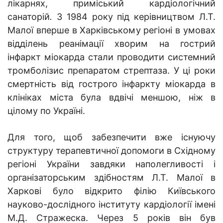
лікарнях, приміський кардіологічний
санаторій
.
З 1984 року під керівництвом Л.Т.
Малої вперше в Харківському регіоні в умовах
відділень реанімації хворим на гострий
інфаркт міокарда стали проводити системний
тромболізис препаратом стрептаза. У ці роки
смертність від гострого інфаркту міокарда в
клініках міста була вдвічі меншою, ніж в
цілому по Україні.
Для того, щоб забезпечити вже існуючу
структуру терапевтичної допомоги в Східному
регіоні України завдяки наполегливості і
організаторським здібностям Л.Т. Малої в
Харкові було відкрито філію Київського
науково-дослідного інституту кардіології імені
М.Д. Стражеска. Через 5 років він був