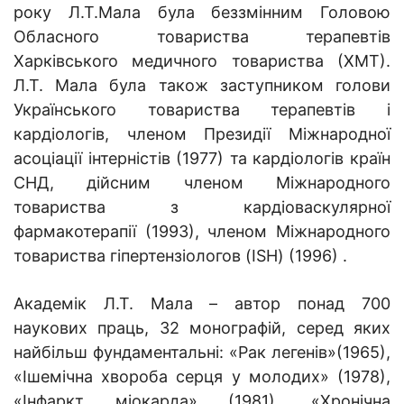
року Л.Т.Мала була беззмінним Головою
Обласного товариства терапевтів
Харківського медичного товариства (ХМТ)
.
Л.Т. Мала була також заступником голови
Українського товариства терапевтів і
кардіологів, членом Президії Міжнародної
асоціації інтерністів (1977) та кардіологів країн
СНД, дійсним членом Міжнародного
товариства з кардіоваскулярної
фармакотерапії (1993), членом Міжнародного
товариства гіпертензіологов (ISH) (1996) .
Академік Л.Т. Мала –
автор понад 700
наукових праць, 32 монографій, серед яких
найбільш фундаментальні: «Рак легенів»(1965),
«Ішемічна хвороба серця у молодих» (1978),
«Інфаркт міокарда» (1981), «Хронічна