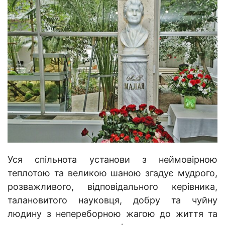
Уся спільнота установи з неймовірною
теплотою та великою шаною згадує мудрого,
розважливого, відповідального керівника,
талановитого науковця, добру та чуйну
людину з непереборною жагою до життя та