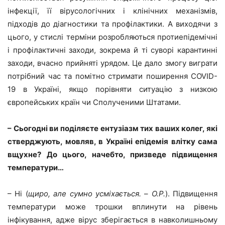
інфекції, її вірусологічних і клінічних механізмів,
підходів до діагностики та профілактики. А виходячи з
цього, у стислі терміни розробляються протиепідемічні
і профілактичні заходи, зокрема й ті суворі карантинні
заходи, вчасно прийняті урядом. Це дало змогу виграти
потрібний час та помітно стримати поширення COVID-
19 в Україні, якщо порівняти ситуацію з низкою
європейських країн чи Сполученими Штатами.
– Сьогодні ви поділяєте ентузіазм тих ваших колег, які
стверджують, мовляв, в Україні епідемія влітку сама
вщухне? До цього, начебто, призведе підвищення
температури…
– Ні (
щиро, але сумно усміхається.
–
О.Р.
). Підвищення
температури може трошки вплинути на рівень
інфікування, адже вірус зберігається в навколишньому