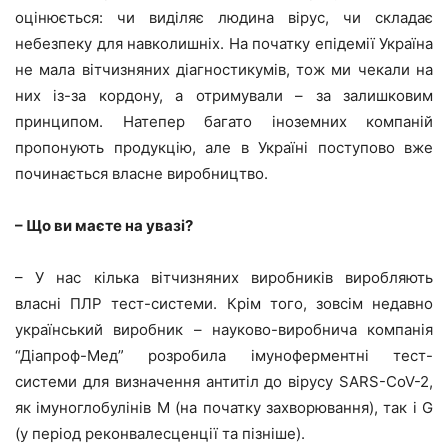
оцінюється: чи виділяє людина вірус, чи складає
небезпеку для навколишніх. На початку епідемії Україна
не мала вітчизняних діагностикумів, тож ми чекали на
них із-за кордону, а отримували – за залишковим
принципом. Натепер багато іноземних компаній
пропонують продукцію, але в Україні поступово вже
починається власне виробництво.
– Що ви маєте на увазі?
– У нас кілька вітчизняних виробників виробляють
власні ПЛР тест-системи. Крім того, зовсім недавно
український виробник – науково-виробнича компанія
“Діапроф-Мед” розробила імуноферментні тест-
системи для визначення антитіл до вірусу SARS-CoV-2,
як імуноглобулінів М (на початку захворювання), так і G
(у період реконвалесценції та пізніше).