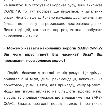
не виняток. Що стосується коронавірусу, який викликає
COVID-19, то тут портрет ще пишеться, у загальних
рисах. Чим більше здійснено наукових досліджень, тим
більше до аналізу нагромаджено достовірних даних.
Лише тоді цей, так званий портрет, можна спробувати
вималювати чіткіше.
– Можемо назвати найбільших ворогів
SARS
–
CoV
–
2
?
Від чого вірус гине? Від часника? Віскі? Від
промивання носа солоною водою?
– Подібні балачки я взагалі не підтримую. Це дрімучі
обивательські міфи, дивні рекомендації, набазікані на
побутовому рівні. Взяти, для прикладу, ультрафіолет…
Якщо він згубно впливає на більшість відомих науці
вірусів, то сподіватимемося, що впливатиме і на SARS-
CoV-2. Знаєте, сьогодні перед наукою і практикою