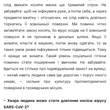
слід звикати носити маски ще тривалий строк. Не
забувайте: щоб не інфікувати руки, а потім себе, а через
предмети вжитку – оточуючих, не слід навіть довільно
торкатись її зовнішньої поверхні. Ми повинні чітко
запам’ятати: маску носять, бо вірус осідає на її зовнішній
поверхні й не проникає в дихальні шляхи. Якщо її
знімати, класти в кишеню, потім знову одягати, то за
таких умов ризик інфікування тільки підвищиться. Тому
її краще не знімати. Такий рівень соціальної гігієни
повинен стати поширеним і звичним. Не забувайте:
йдеться не стільки про індивідуальний захист на вулиці,
– нехай навіть людина сама іде дорогою і поруч нікого
немає, – скільки про культуру протиепідемічної
поведінки в громадських місцях.
– Хвора людина може стати довічним носієм вірусу
SARS-CoV-2?