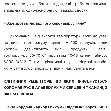
поставлено дуже багато задач, які треба оперативно
вирішувати, одночасно рятуючи важко хворих.
– Вже зрозуміло, від чого коронавірус гине?
– Однозначно – від високої температури. Маю на увазі
не лише температуру кипіння – 100 градусів, коли
кропом дезінфікують якісь продукти. Навіть
температура 60-70 C° протягом 10-15 хвилин вбиває
SARS-CoV-2. Потім – різноманітні дезінфікуючі засоби,
які містять хлор, алкоголь, звичні нам санітайзери.
КЛІТИННИХ РЕЦЕПТОРІВ, ДО ЯКИХ ПРИЄДНУЄТЬСЯ
КОРОНАВІРУС В АЛЬВЕОЛАХ ЧИ СЕРЦЕВІЙ ТКАНИНІ, З
ВІКОМ БІЛЬШАЄ
– З-за кордону надходять сумні підсумки боротьби із