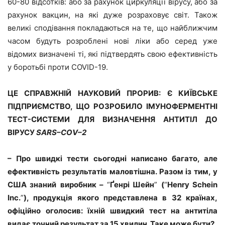
60-80 відсотків: або за рахунок циркуляції вірусу, або за
рахунок вакцин, на які дуже розраховує світ. Також
великі сподівання покладаються на те, що найближчим
часом будуть розроблені нові ліки або серед уже
відомих визначені ті, які підтвердять свою ефективність
у боротьбі проти COVID-19.
ЦЕ СПРАВЖНІЙ НАУКОВИЙ ПРОРИВ: Є КИЇВСЬКЕ
ПІДПРИЄМСТВО, ЩО РОЗРОБИЛО ІМУНОФЕРМЕНТНІ
ТЕСТ-СИСТЕМИ ДЛЯ ВИЗНАЧЕННЯ АНТИТІЛ ДО
ВІРУСУ
SARS
–
CОV
–
2
– Про швидкі тести сьогодні написано багато, але
ефективність результатів маловтішна. Разом із тим, у
США знаний
виробник –
“
Ґенрі Шейн
”
(
“
Henry Schein
Inc.
”
), продукція якого представлена в 32 країнах,
офіційно оголосив: їхній швидкий тест на антитіла
видає точний результат за 15 хвилин. Таке може бути?