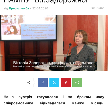
19465
від
Прес-служба
-
22.04.2020
Наша зустріч готувалася і за браком часу
співрозмовника відкладалася майже місяць.