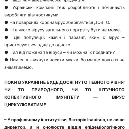
● Українські компанії теж розробляють і починають
виробляти діагностикуми.
● На поверхнях коронавірус зберігається ДОВГО.
● Ні в якого вірусу загального портрету бути не може.
● Дві популяції: хазяїн і паразит, яким є вірус –
пристосуються одне до одного.
● Пил від пожежі та віруси – чи можна їх поєднати?
● Нам слід звикнути носити маски, бо ми ще довго їх не
зніматимемо.
ПОКИ В УКРАЇНІ НЕ БУДЕ ДОСЯГНУТО ПЕВНОГО РІВНЯ:
ЧИ ТО ПРИРОДНОГО, ЧИ ТО ШТУЧНОГО
КОЛЕКТИВНОГО ІМУНІТЕТУ — ВІРУС
ЦИРКУЛЮВАТИМЕ
– У профільному інституті ви, Вікторіє Іванівно, не лише
директор, а й очолюєте відділ епідеміологічного