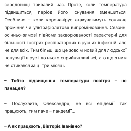
середовищі тривалий час. Проте, коли температура
підвищиться, період його існування зменшиться.
Особливо – коли коронавірус атакуватимуть сонячне
проміння чи ультрафіолетове випромінювання. Сезонні
осінньо-зимові підйоми захворюваності характерні для
більшості гострих респіраторних вірусних інфекцій, але
не для всіх. Тим більш, що це зовсім новий для людської
популяції вірус і до нього сприйнятливі всі, хто ще з ним
не стикався за ці три місяці.
– Тобто підвищення температури повітря – не
панацея?
– Послухайте, Олександре, не всі епідемії так
працюють, тим паче – пандемії…
– А як працюють, Вікторіє Іванівно?