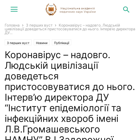
Головна
З перших вуст
Коронавірус – надовго. Людській
цивілізації доведеться пристосовуватися до нього. Інтерв’ю директора
ДУ...
З перших вуст
Новини
Публікації
Коронавірус – надовго.
Людській цивілізації
доведеться
пристосовуватися до нього.
Інтерв’ю директора ДУ
“Інститут епідеміології та
інфекційних хвороб імені
Л.В.Громашевського
НАМНУ” В.І.Задорожної