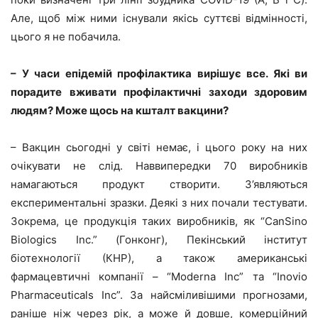
Але, щоб між ними існували якісь суттєві відмінності,
цього я не побачила.
– У часи епідемій профілактика вирішує все. Які ви
порадите вживати профілактичні заходи здоровим
людям? Може щось на кшталт вакцини?
– Вакцин сьогодні у світі немає, і цього року на них
очікувати не слід. Наввипередки 70 виробників
намагаються продукт створити. З’являються
експериментальні зразки. Деякі з них почали тестувати.
Зокрема, це продукція таких виробників, як “CanSino
Biologics Inc.” (Гонконг), Пекінський інститут
біотехнології (КНР), а також американські
фармацевтичні компанії – “Moderna Inc” та “Inovio
Pharmaceuticals Inc”. За найсміливішими прогнозами,
раніше ніж через рік, а може й довше, комерційний