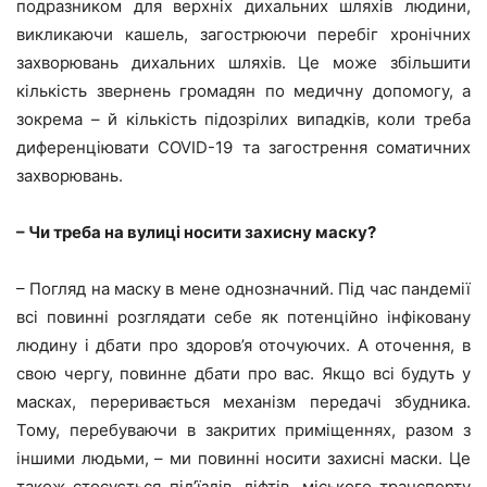
подразником для верхніх дихальних шляхів людини,
викликаючи кашель, загострюючи перебіг хронічних
захворювань дихальних шляхів. Це може збільшити
кількість звернень громадян по медичну допомогу, а
зокрема – й кількість підозрілих випадків, коли треба
диференціювати COVID-19 та загострення соматичних
захворювань.
– Чи треба на вулиці носити захисну маску?
– Погляд на маску в мене однозначний. Під час пандемії
всі повинні розглядати себе як потенційно інфіковану
людину і дбати про здоров’я оточуючих. А оточення, в
свою чергу, повинне дбати про вас. Якщо всі будуть у
масках, переривається механізм передачі збудника.
Тому, перебуваючи в закритих приміщеннях, разом з
іншими людьми, – ми повинні носити захисні маски. Це
також стосується під’їздів, ліфтів, міського транспорту