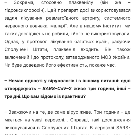
– Зокрема, стосовно плаквенілу (він же –
гідроксихлорохін). Цей препарат досі використовувався
задля лікування ревматоїдного артриту, системного
червоного вовчака, малярії. Але в нашому інституті ми
таких досліджень не робили, і його не використовували.
Однак, у протокол лікування багатьох країн, рахуючи
Сполучені Штати, плаквеніл входить. Він також
включений і до протоколу, затвердженого МОЗ України.
Чи буде доведено його ефективність, покаже час.
– Немає єдності у вірусологів і в іншому питанні: одні
стверджують –
SARS
–
CoV
–
2
живе три години, інші –
три дні. Що вам відомо із практики?
– Зважаючи на те, де саме вірус живе. Три години – це
мається на увазі аерозолі… Справді, такі дослідження
виконувалися в Сполучених Штатах. В аерозолі SARS-