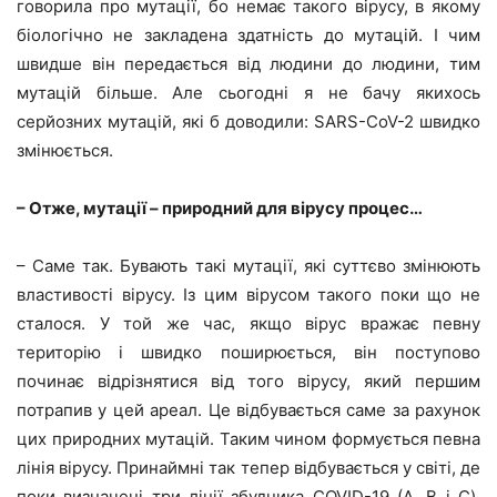
говорила про мутації, бо немає такого вірусу, в якому
біологічно не закладена здатність до мутацій. І чим
швидше він передається від людини до людини, тим
мутацій більше. Але сьогодні я не бачу якихось
серйозних мутацій, які б доводили: SARS-CoV-2 швидко
змінюється.
– Отже, мутації – природний для вірусу процес…
– Саме так. Бувають такі мутації, які суттєво змінюють
властивості вірусу. Із цим вірусом такого поки що не
сталося. У той же час, якщо вірус вражає певну
територію і швидко поширюється, він поступово
починає відрізнятися від того вірусу, який першим
потрапив у цей ареал. Це відбувається саме за рахунок
цих природних мутацій. Таким чином формується певна
лінія вірусу. Принаймні так тепер відбувається у світі, де
поки визначені три лінії збудника COVID-19 (А, В і С).