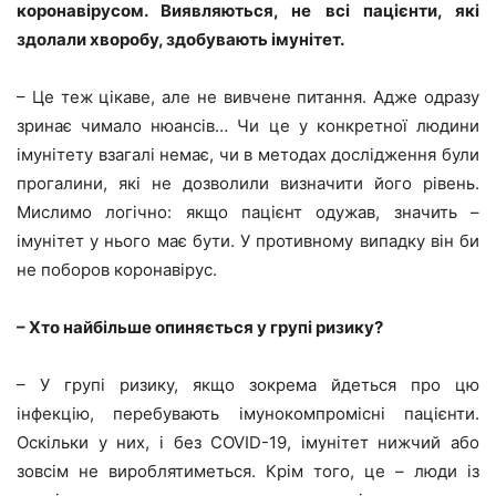
коронавірусом. Виявляються, не всі пацієнти, які
здолали хворобу, здобувають імунітет.
– Це теж цікаве, але не вивчене питання. Адже одразу
зринає чимало нюансів… Чи це у конкретної людини
імунітету взагалі немає, чи в методах дослідження були
прогалини, які не дозволили визначити його рівень.
Мислимо логічно: якщо пацієнт одужав, значить –
імунітет у нього має бути. У противному випадку він би
не поборов коронавірус.
– Хто найбільше опиняється у групі ризику?
– У групі ризику, якщо зокрема йдеться про цю
інфекцію, перебувають імунокомпромісні пацієнти.
Оскільки у них, і без COVID-19, імунітет нижчий або
зовсім не вироблятиметься. Крім того, це – люди із