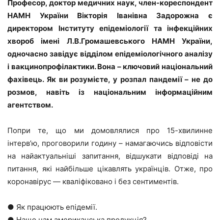
Професор, доктор медичних наук, член-кореспондент
НАМН України Вікторія Іванівна Задорожна є
директором Інституту епідеміології та інфекційних
хвороб імені Л.В.Громашевського НАМН України,
одночасно завідує відділом епідеміологічного аналізу
і вакцинопрофілактики. Вона – ключовий національний
фахівець. Як ви розумієте, у розпал пандемії – не до
розмов, навіть із національним інформаційним
агентством.
Попри те, що ми домовлялися про 15-хвилинне
інтерв’ю, проговорили годину – намагаючись відповісти
на найактуальніші запитання, відшукати відповіді на
питання, які найбільше цікавлять українців. Отже, про
коронавірус — кваліфіковано і без сентиментів.
● Як працюють епідемії.
● Нащо нам американська продукція?