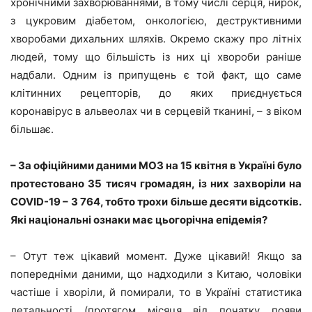
хронічними захворюваннями, в тому числі серця, нирок,
з цукровим діабетом, онкологією, деструктивними
хворобами дихальних шляхів. Окремо скажу про літніх
людей, тому що більшість із них ці хвороби раніше
надбали. Одним із припущень є той факт, що саме
клітинних рецепторів, до яких приєднується
коронавірус в альвеолах чи в серцевій тканині, – з віком
більшає.
– За офіційними даними МОЗ на 15 квітня в Україні було
протестовано 35 тисяч громадян, із них захворіли на
COVID-19 – 3 764, тобто трохи більше десяти відсотків.
Які національні ознаки має цьогорічна епідемія?
– Отут теж цікавий момент. Дуже цікавий! Якщо за
попередніми даними, що надходили з Китаю, чоловіки
частіше і хворіли, й помирали, то в Україні статистика
летальності (протягом місяця від початку появи