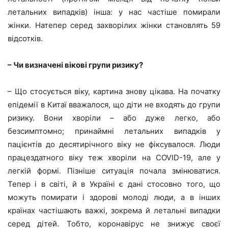
летальних випадків) інша: у нас частіше помирали
жінки. Натепер серед захворілих жінки становлять 59
відсотків.
– Чи визначені вікові групи ризику?
– Що стосується віку, картина знову цікава. На початку
епідемії в Китаї вважалося, що діти не входять до групи
ризику. Вони хворіли – або дуже легко, або
безсимптомно; принаймні летальних випадків у
пацієнтів до десятирічного віку не фіксувалося. Люди
працездатного віку теж хворіли на COVID-19, але у
легкій формі. Пізніше ситуація почала змінюватися.
Тепер і в світі, й в Україні є дані стосовно того, що
можуть помирати і здорові молоді люди, а в інших
країнах частішають важкі, зокрема й летальні випадки
серед дітей. Тобто, коронавірус не знижує своєї