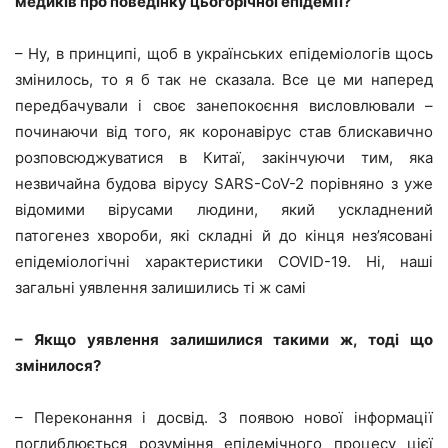
медиків про поведінку цьогорічної епідемії?
– Ну, в принципі, щоб в українських епідеміологів щось
змінилось, то я б так не сказала. Все це ми наперед
передбачували і своє занепокоєння висловлювали –
починаючи від того, як коронавірус став блискавично
розповсюджуватися в Китаї, закінчуючи тим, яка
незвичайна будова вірусу SARS-CoV-2 порівняно з уже
відомими вірусами людини, який ускладнений
патогенез хвороби, які складні й до кінця нез’ясовані
епідеміологічні характеристики COVID-19. Ні, наші
загальні уявлення залишились ті ж самі
– Якщо уявлення залишилися такими ж, тоді що
змінилося?
– Переконання і досвід. З появою нової інформації
поглиблюється розуміння епідемічного процесу цієї