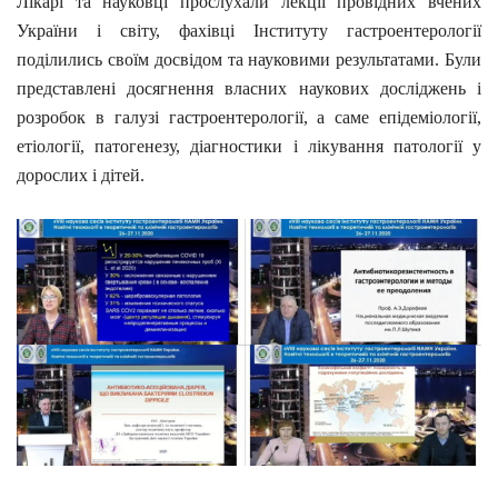
Лікарі та науковці прослухали лекції провідних вчених
України і світу, фахівці Інституту гастроентерології
поділились своїм досвідом та науковими результатами. Були
представлені досягнення власних наукових досліджень і
розробок в галузі гастроентерології, а саме епідеміології,
етіології, патогенезу, діагностики і лікування патології у
дорослих і дітей.