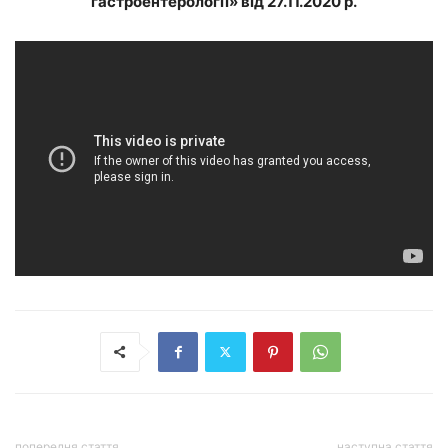
гастроентерології» від 27.11.2020 р.
попередня стаття
наступна стаття