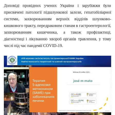
Доповіді провідних учених України і зарубіжжя були
присвячені патології підшлункової залози, гепатобіліарної
системи, захворюванням верхніх відділів шлунково-
кишкового тракту, передраковим станам в гастроентерології,
захворюванням кишечника, а також профілактиці,
діагностиці і лікуванню хвороб органів травлення, у тому
числі під час пандемії COVID-19.