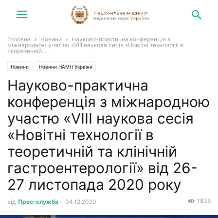
Головна
Новини
Науково-практична конференція з
міжнародною участю «VIII наукова сесія «Новітні технології в
теоретичній...
Новини
Новини НАМН України
Науково-практична
конференція з міжнародною
участю «VIII наукова сесія
«Новітні технології в
теоретичній та клінічній
гастроентерології» від 26-
27 листопада 2020 року
1836
від
Прес-служба
-
04.12.2020