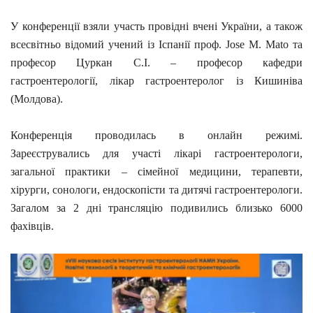
У конференції взяли участь провідні вчені України, а також
всесвітньо відомий учений із Іспанії проф. Jose M. Mato та
професор Цуркан С.І. – професор кафедри
гастроентерології, лікар гастроентеролог із Кишиніва
(Молдова).
Конференція проводилась в онлайн режимі.
Зареєструвались для участі лікарі гастроентерологи,
загальної практики – сімейної медицини, терапевти,
хірурги, сонологи, ендоскопісти та дитячі гастроентерологи.
Загалом за 2 дні трансляцію подивились близько 6000
фахівців.