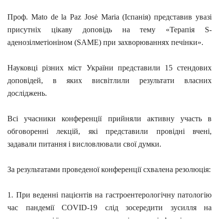
Проф. Mato de la Paz Josė Maria (Іспанія) представив увазі
присутніх цікаву доповідь на тему «Терапія S-
аденозілметіоніном (SAME) при захворюваннях печінки».
Науковці різних міст України представили 15 стендових
доповідей, в яких висвітлили результати власних
досліджень.
Всі учасники конференції прийняли активну участь в
обговоренні лекцій, які представили провідні вчені,
задавали питання і висловлювали свої думки.
За результатами проведеної конференції схвалена резолюція:
1. При веденні пацієнтів на гастроентерологічну патологію
час пандемії COVID-19 слід зосередити зусилля на