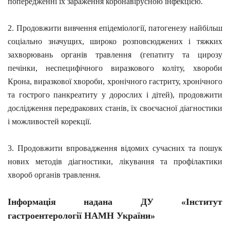
попередженні їх зараження коронавірусною інфекцією.
2. Продовжити вивчення епідеміології, патогенезу найбільш
соціально значущих, широко розповсюджених і тяжких
захворювань органів травлення (гепатиту та цирозу
печінки, неспецифічного виразкового коліту, хвороби
Крона, виразкової хвороби, хронічного гастриту, хронічного
та гострого панкреатиту у дорослих і дітей),
продовжити
дослідження передракових станів
,
їх своєчасної
діагностики
і можливостей
корекції
.
3
.
Продовжити
впровадження відомих сучасних та
пошук
нових методів
діагностики, лікування
та профілактики
хвороб органів
травлення.
Інформація надана ДУ «Інститут
гастроентерології НАМН України»