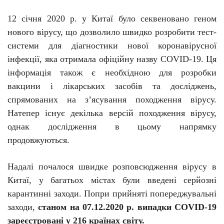
12 січня
2020 р. у
Китаї було секвеновано геном
нового вірусу, що дозволило швидко
розробити тест-
системи
для діагностики нової коронавірусної
інфекції, яка отримала офіційну назву
COVID
-19
.
Ця
інформація також є необхідною для розробки
вакцини і лікарських засобів та досліджень,
спрямованих на з’ясування походження вірусу.
Натепер існує декілька версій походження вірусу,
однак дослідження в цьому напрямку
продовжуються.
Надалі почалося швидке розповсюдження вірусу в
Китаї, у багатьох містах були введені серйозні
карантинні заходи. Попри прийняті попереджувальні
заходи,
станом на 07.12.2020 р. випадки
COVID
-19
зареєстровані у 216 країнах світу.