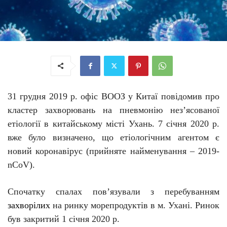
31 грудня 2019 р. офіс ВООЗ у Китаї повідомив про
кластер захворювань на пневмонію нез’ясованої
етіології в китайському місті Ухань. 7 січня 2020 р.
вже було визначено, що етіологічним агентом є
новий коронавірус (прийняте найменування –
2019-
nCoV
).
Спочатку с
палах
пов’язували
з
перебуванням
захворілих
на
ринку морепродуктів
в м.
Ухані. Ринок
був закритий 1 січня 2020 р
.