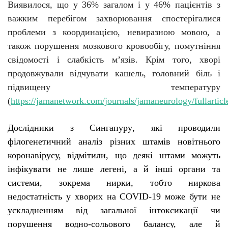
Виявилося, що у 36% загалом і у 46% пацієнтів з
важким перебігом захворювання спостерігалися
проблеми з координацією, невиразною мовою, а
також порушення мозкового кровообігу, помутніння
свідомості і слабкість м’язів. Крім того, хворі
продовжували відчувати кашель, головний біль і
підвищену температуру
(
https://jamanetwork.com/journals/jamaneurology/fullartic
Д
ослідники з Сингапуру
,
які
проводили
філогенетичний аналіз різних штамів новітнього
коронавірусу, відмі
тили
, що деякі штами можуть
інфікувати не лише легені, а й інші органи та
системи, зокрема нирки
, тобто
ниркова
недостатність у хворих на COVID-19 може бути не
ускладненням від загальної інтоксикації чи
порушення водно-сольового балансу, але й