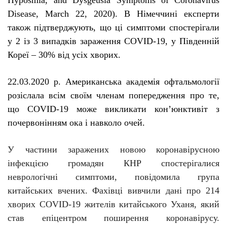
Disease
,
March
22, 2020).
В Німеччині експерти
також підтверджують, що ці симптоми спостерігали
у 2 із 3 випадків зараження
COVID
-19, у Південній
Кореї – 30% від усіх хворих.
22.03.2020 р. Американська академія офтальмології
розіслала всім своїм членам попередження про те,
що COVID-19 може викликати кон’юнктивіт з
почервонінням ока і
навколо очей
.
У частини заражених новою коронавірусною
інфекцією громадян КНР спостерігалися
неврологічні симптоми, повідомила група
китайських вчених. Фахівці вивчили дані про 214
хворих COVID-19 жителів китайського Уханя, який
став епіцентром поширення коронавірусу.