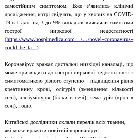
самостійним симптомом.
Вже з’явились клінічні
дослідження, котрі свідчать, що у хворих на
COVID
-
19 в Італії від 3 до 9% випадків виявляли симптоми
гострої ниркової недостатності
(
https
://
www
.
hospimedica
.
com
/…/
novel
–
coronavirus
–
could
–
be
–
ta
…
).
Коронавірус вражає дистальні низхідні канальці, що
може призводити до гострої ниркової недостатності з
симптоматикою різного ступеню – підвищення рівня
креатинину крові, олігурія (зменшення кількості
сечі), альбумінурія (білки в сечі), гематурія (кров в
сечі), тощо.
Китайські дослідники склали перелік всіх тканин,
які може вражати новітній коронавірус