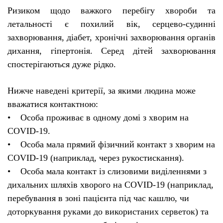
Ризиком щодо важкого перебігу хвороби та
летальності є похилий вік, серцево-судинні
захворювання, діабет, хронічні захворювання органів
дихання, гіпертонія. Серед дітей захворювання
спостерігаються дуже рідко.
Нижче наведені критерії, за якими людина може
вважатися контактною:
• Особа проживає в одному домі з хворим на
COVID-19.
• Особа мала прямий фізичний контакт з хворим на
COVID-19 (наприклад, через рукостискання).
• Особа мала контакт із слизовими виділеннями з
дихальних шляхів хворого на COVID-19 (наприклад,
перебування в зоні пацієнта під час кашлю, чи
доторкування руками до використаних серветок) та