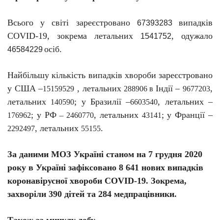
Всього у світі зареєстровано
випадків
67393283
C
O
VID-19, зокрема летальних
, одужало
1541752
осіб.
46584229
Найбільшу кількість випадків хвороби зареєстровано
у США –
, летальних
Індії –
,
15159529
288906
в
9677203
летальних
; у Бразилії –
, летальних –
140590
6603540
; у РФ
, летальних
; у Франції –
176962
–
2460770
43141
, летальних
.
2292497
55155
За даними МОЗ Україні станом на 7 грудня 2020
року в Україні зафіксовано
8 641 нових випадків
коронавірусної хвороби COVID-19. Зокрема,
захворіли 390 дітей та 284 медпрацівники.
Також за минулу добу