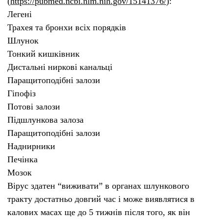
(
https
://
pubmed
.
ncbi
.
nlm
.
nih
.
gov
/15141376/
):
Легені
Трахея та бронхи всіх порядків
Шлунок
Тонкий кишківник
Дистальні ниркові канальці
Паращитоподібні залози
Гіпофіз
Потові залози
Підшлункова залоза
Паращитоподібні залози
Наднирники
Печінка
Мозок
Вірус здатен “виживати” в органах шлункового
тракту достатньо довгий час і може виявлятися в
калових масах ще до 5 тижнів після того, як він