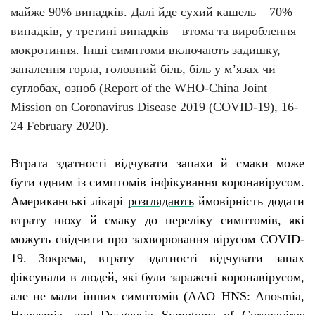
майже 90% випадків. Далі йде сухий кашель – 70%
випадків, у третині випадків – втома та вироблення
мокротиння. Інші симптоми включають задишку,
запалення горла, головний біль, біль у м’язах чи
суглобах, озноб (Report of the WHO-China Joint
Mission on Coronavirus Disease 2019 (COVID-19), 16-
24 February 2020).
Втрата здатності відчувати запахи й смаки може
бути одним із симптомів інфікування коронавірусом.
Американські лікарі
розглядають
ймовірність додати
втрату нюху й смаку до переліку симптомів, які
можуть свідчити про захворювання вірусом
COVID
-
19. Зокрема, втрату здатності відчувати запах
фіксували в людей, які були заражені коронавірусом,
але не мали інших симптомів (
AAO
–
HNS
:
Anosmia
,
Hyposmia
,
and
Dysgeusia
Symptoms
of
Coronavirus