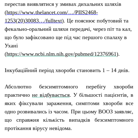
перестав виявлятися у змивах дихальних шляхів
(
https
://
www
.
thelancet
.
com
/…/
PIIS
2468-
1253(20)30083…/
fulltext
). Ц
е пояснює побутовий та
фекально-оральний шляхи передачі, через піт та кал,
що бул
о
зафіксован
о
ще під час першого спалаху в
Ухані
(
https://www.ncbi.nlm.nih.gov/pubmed/12376961
).
Інкубаційний період хвороби становить 1 – 14 днів.
Абсолютно безсимптомного
перебігу
хвороб
и
практично
не відбувається
. У більшості пацієнтів, в
яких фіксували зараження, симптоми хвороби все
одно розвивались із часом. При цьому ВООЗ заявляє,
що справжня кількість випадків безсимптомного
протікання вірусу невідома.