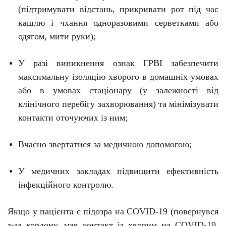
(підтримувати відстань, прикривати рот під час
кашлю і чхання одноразовими серветками або
одягом, мити руки);
У разі виникнення ознак ГРВІ забезпечити
максимальну ізоляцію хворого в домашніх умовах
або в умовах стаціонару (у залежності від
клінічного перебігу захворювання) та мінімізувати
контакти оточуючих із ним;
Вчасно звертатися за медичною допомогою;
У медичних
закладах підвищити ефективність
інфекційного
контролю
.
Якщо у пацієнта є підозра на C
O
VID-19 (повернувся
з-за кордону, мав контакт із хворим на C
O
VID-19,