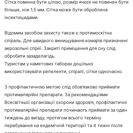
Сітка повинна бути цілою, розмір ячєєк не повинен бути
більше, ніж 1,5 мм. Сітка може бути оброблена
інсектицидами.
Відомим засобом захисту також є протимоскітна
спіраль. Для швидкого винищування комарів призначені
аерозольні спреї. Закриті приміщення для сну слід
обробити зазаделагідь.
Туристам у наметових таборах доцільно
використовувати репеленти, спіралі, сітки одночасно.
З профілактичною метою слід обов’язково приймати
протималярійні препарати. За рекомендаціями
Всесвітньої організації охорони здоров’я, профілактичні
протималярійні препарати починають приймати за один
тиждень до виїзду, протягом всього терміну
перебування на ендемічній території та 4 тижні після