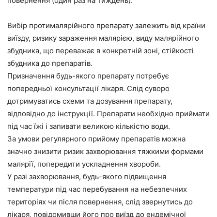
повернення (один раз на тиждень).
Вибір протималярійного препарату залежить від країни
виїзду, ризику зараження малярією, виду малярійного
збудника, що переважає в конкретній зоні, стійкості
збудника до препаратів.
Призначення будь-якого препарату потребує
попередньої консультації лікаря. Слід суворо
дотримуватись схеми та дозування препарату,
відповідно до інструкції. Препарати необхідно приймати
під час їжі і запивати великою кількістю води.
За умови регулярного прийому препаратів можна
значно знизити ризик захворювання тяжкими формами
малярії, попередити ускладнення хвороби.
У разі захворювання, будь-якого підвищення
температури під час перебування на небезпечних
територіях чи після повернення, слід звернутись до
лікаря, повідомивши його про виїзд до ендемічної