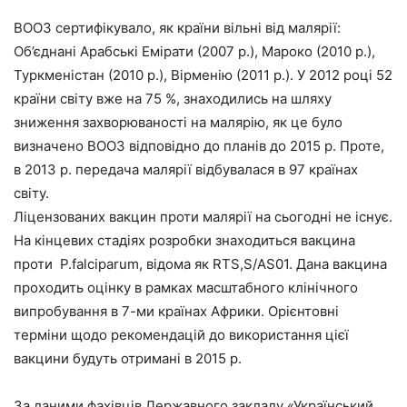
ВООЗ сертифікувало, як країни вільні від малярії:
Об’єднані Арабські Емірати (2007 р.), Мароко (2010 р.),
Туркменістан (2010 р.), Вірменію (2011 р.). У 2012 році 52
країни світу вже на 75 %, знаходились на шляху
зниження захворюваності на малярію, як це було
визначено ВООЗ відповідно до планів до 2015 р. Проте,
в 2013 р. передача малярії відбувалася в 97 країнах
світу.
Ліцензованих вакцин проти малярії на сьогодні не існує.
На кінцевих стадіях розробки знаходиться вакцина
проти P.falciparum, відома як RTS,S/AS01. Дана вакцина
проходить оцінку в рамках масштабного клінічного
випробування в 7-ми країнах Африки. Орієнтовні
терміни щодо рекомендацій до використання цієї
вакцини будуть отримані в 2015 р.
За даними фахівців Державного закладу «Український