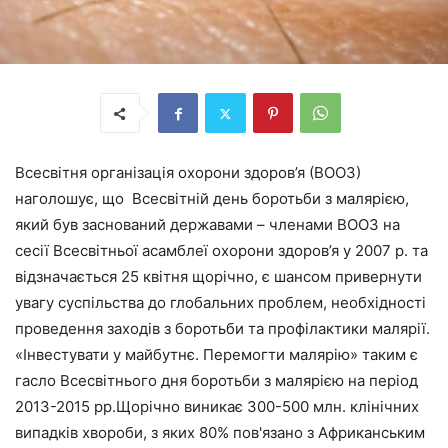
Всесвітня організація охорони здоров’я (ВООЗ)
наголошує, що Всесвітній день боротьби з малярією,
який був заснований державами – членами ВООЗ на
сесії Всесвітньої асамблеї охорони здоров’я у 2007 р. та
відзначається 25 квітня щорічно, є шансом привернути
увагу суспільства до глобальних проблем, необхідності
проведення заходів з боротьби та профілактики малярії.
«Інвестувати у майбутнє. Перемогти малярію» таким є
гасло Всесвітнього дня боротьби з малярією на період
2013-2015 рр.Щорічно виникає 300-500 млн. клінічних
випадків хвороби, з яких 80% пов'язано з Африканським