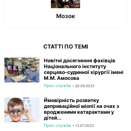
Мозок
СТАТТІ ПО ТЕМІ
Новітні досягнення фахівців
Національного інституту
серцево-судинної хірургії імeні
М.М. Амосова
Прес-служба
-
20.09.2023
Ймовірність розвитку
деприваційної міопії на очах з
вродженими катарактами у
дітей...
Прес-служба
-
13.07.2023