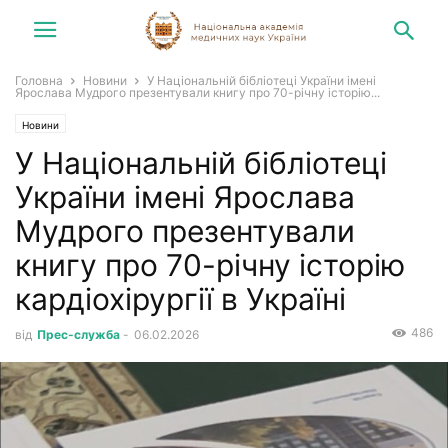
Головна
Новини
У Національній бібліотеці України імені
Ярослава Мудрого презентували книгу про 70-річну історію...
Новини
У Національній бібліотеці
України імені Ярослава
Мудрого презентували
книгу про 70-річну історію
кардіохірургії в Україні
486
від
Прес-служба
-
06.02.2026