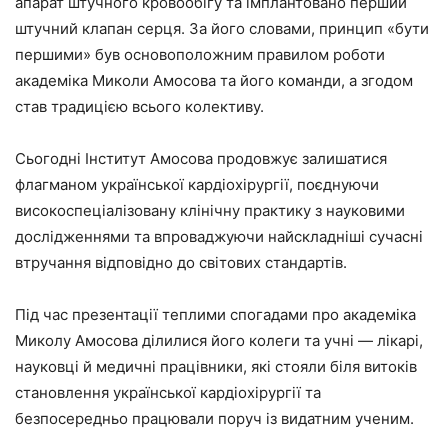
апарат штучного кровообігу та імплантовано перший
штучний клапан серця. За його словами, принцип «бути
першими» був основоположним правилом роботи
академіка Миколи Амосова та його команди, а згодом
став традицією всього колективу.
Сьогодні Інститут Амосова продовжує залишатися
флагманом української кардіохірургії, поєднуючи
високоспеціалізовану клінічну практику з науковими
дослідженнями та впроваджуючи найскладніші сучасні
втручання відповідно до світових стандартів.
Під час презентації теплими спогадами про академіка
Миколу Амосова ділилися його колеги та учні — лікарі,
науковці й медичні працівники, які стояли біля витоків
становлення української кардіохірургії та
безпосередньо працювали поруч із видатним ученим.