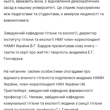
нього, вважають вони, є відновлення демократичних
засад в нашому університеті. Це сприяє порозумінню
між педагогами та студентами, є виміром людяності та
взаємоповаги.
Завідуючий кафедрою гігієни та екології, директор
інституту гігієни та екології НМУ член-кореспондент
НАМН України В.Г. Бардов презентував нову книгу –
третю із серії про життя і творчість академіка Е.Г.
Гончарука.
На читаннях своїми особистими спогадами про
відомого вченого-гігієніста поділилися академік НАМН
України, член-кореспондент НАН України І.М.
Трахтенберг, завідуючий кафедрою фармакології
професор І.С. Чекман, завідуючий кафедрою
комунальної гігієни та екології людини з секції гігієни
дітей та підлітків, професор С.І. Гаркавий.