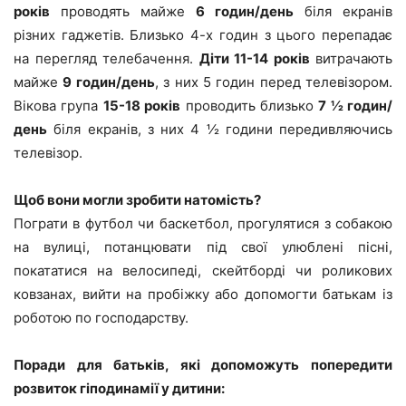
років
проводять майже
6 годин/день
біля екранів
різних гаджетів. Близько 4-х годин з цього перепадає
на перегляд телебачення.
Діти 11-14 років
витрачають
майже
9 годин/день
, з них 5 годин перед телевізором.
Вікова група
15-18 років
проводить близько
7 ½ годин/
день
біля екранів, з них 4 ½ години передивляючись
телевізор.
Щоб вони могли зробити натомість?
Пограти в футбол чи баскетбол, прогулятися з собакою
на вулиці, потанцювати під свої улюблені пісні,
покататися на велосипеді, скейтборді чи роликових
ковзанах, вийти на пробіжку або допомогти батькам із
роботою по господарству.
Поради для батьків, які допоможуть попередити
розвиток гіподинамії у дитини: