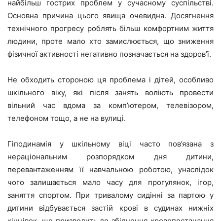
найбільш гострих проблем у сучасному суспільстві.
Основна причина цього явища очевидна. Досягнення
технічного прогресу роблять більш комфортним життя
людини, проте мало хто замислюється, що зниження
фізичної активності негативно позначається на здоров’ї.
Не обходить стороною ця проблема і дітей, особливо
шкільного віку, які після занять воліють провести
вільний час вдома за комп’ютером, телевізором,
телефоном тощо, а не на вулиці.
Гіподинамія у шкільному віці часто пов’язана з
нераціональним розпорядком дня дитини,
перевантаженням її навчальною роботою, унаслідок
чого залишається мало часу для прогулянок, ігор,
заняття спортом. При тривалому сидінні за партою у
дитини відбувається застій крові в судинах нижніх
кінцівок, що призводить до збіднення кровопостачання