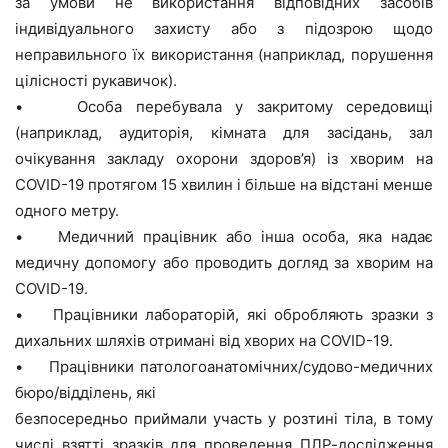
за умови не використання відповідних засобів
індивідуального захисту або з підозрою щодо
неправильного їх використання (наприклад, порушення
цілісності рукавичок).
• Особа перебувала у закритому середовищі
(наприклад, аудиторія, кімната для засідань, зал
очікування закладу охорони здоров’я) із хворим на
COVID-19 протягом 15 хвилин і більше на відстані менше
одного метру.
• Медичний працівник або інша особа, яка надає
медичну допомогу або проводить догляд за хворим на
COVID-19.
• Працівники лабораторій, які обробляють зразки з
дихальних шляхів отримані від хворих на COVID-19.
• Працівники патологоанатомічних/судово-медичних
бюро/відділень, які
безпосередньо приймали участь у розтині тіла, в тому
числі взятті зразків для проведення ПЛР-дослідження