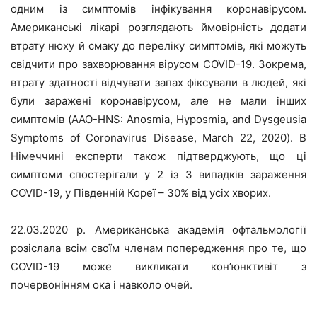
одним із симптомів інфікування коронавірусом.
Американські лікарі розглядають ймовірність додати
втрату нюху й смаку до переліку симптомів, які можуть
свідчити про захворювання вірусом COVID-19. Зокрема,
втрату здатності відчувати запах фіксували в людей, які
були заражені коронавірусом, але не мали інших
симптомів (AAO-HNS: Anosmia, Hyposmia, and Dysgeusia
Symptoms of Coronavirus Disease, March 22, 2020). В
Німеччині експерти також підтверджують, що ці
симптоми спостерігали у 2 із 3 випадків зараження
COVID-19, у Південній Кореї – 30% від усіх хворих.
22.03.2020 р. Американська академія офтальмології
розіслала всім своїм членам попередження про те, що
COVID-19 може викликати кон’юнктивіт з
почервонінням ока і навколо очей.