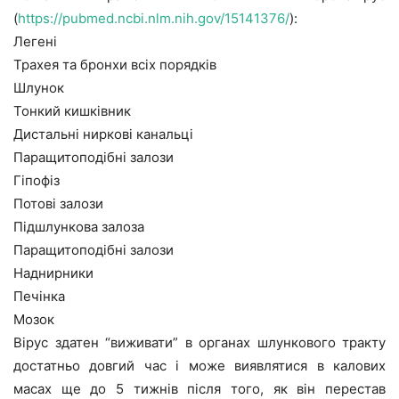
(
https://pubmed.ncbi.nlm.nih.gov/15141376/
):
Легені
Трахея та бронхи всіх порядків
Шлунок
Тонкий кишківник
Дистальні ниркові канальці
Паращитоподібні залози
Гіпофіз
Потові залози
Підшлункова залоза
Паращитоподібні залози
Наднирники
Печінка
Мозок
Вірус здатен “виживати” в органах шлункового тракту
достатньо довгий час і може виявлятися в калових
масах ще до 5 тижнів після того, як він перестав