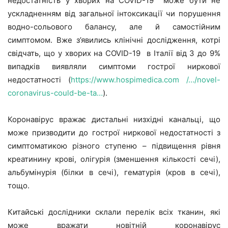
недостатність у хворих на COVID-19 може бути не
ускладненням від загальної інтоксикації чи порушення
водно-сольового балансу, але й самостійним
симптомом. Вже з’явились клінічні дослідження, котрі
свідчать, що у хворих на COVID-19 в Італії від 3 до 9%
випадків виявляли симптоми гострої ниркової
недостатності (
https://www.hospimedica.com /…/novel-
coronavirus-could-be-ta…
).
Коронавірус вражає дистальні низхідні канальці, що
може призводити до гострої ниркової недостатності з
симптоматикою різного ступеню – підвищення рівня
креатинину крові, олігурія (зменшення кількості сечі),
альбумінурія (білки в сечі), гематурія (кров в сечі),
тощо.
Китайські дослідники склали перелік всіх тканин, які
може вражати новітній коронавірус