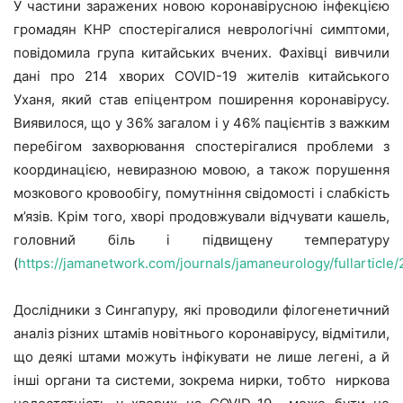
У частини заражених новою коронавірусною інфекцією
громадян КНР спостерігалися неврологічні симптоми,
повідомила група китайських вчених. Фахівці вивчили
дані про 214 хворих COVID-19 жителів китайського
Уханя, який став епіцентром поширення коронавірусу.
Виявилося, що у 36% загалом і у 46% пацієнтів з важким
перебігом захворювання спостерігалися проблеми з
координацією, невиразною мовою, а також порушення
мозкового кровообігу, помутніння свідомості і слабкість
м’язів. Крім того, хворі продовжували відчувати кашель,
головний біль і підвищену температуру
(
https://jamanetwork.com/journals/jamaneurology/fullarticl
Дослідники з Сингапуру, які проводили філогенетичний
аналіз різних штамів новітнього коронавірусу, відмітили,
що деякі штами можуть інфікувати не лише легені, а й
інші органи та системи, зокрема нирки, тобто ниркова