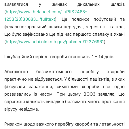
виявлятися у змивах дихальних шляхів
(
https://www.thelancet.com/…/PIIS2468-
1253(20)30083…/fulltext
). Це пояснює побутовий та
фекально-оральний шляхи передачі, через піт та кал,
що було зафіксовано ще під час першого спалаху в Ухані
(
https://www.ncbi.nlm.nih.gov/pubmed/12376961
).
Інкубаційний період хвороби становить 1 – 14 днів.
Абсолютно безсимптомного перебігу хвороби
практично не відбувається. У більшості пацієнтів, в яких
фіксували зараження, симптоми хвороби все одно
розвивались із часом. При цьому ВООЗ заявляє, що
справжня кількість випадків безсимптомного протікання
вірусу невідома.
Ризиком щодо важкого перебігу хвороби та летальності