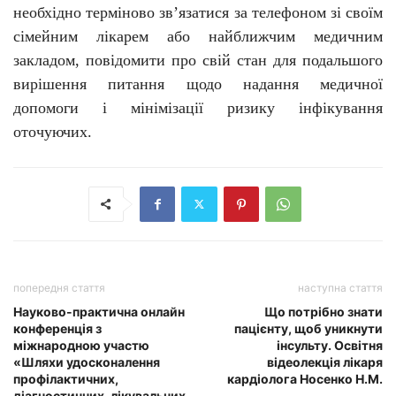
необхідно терміново зв’язатися за телефоном зі своїм
сімейним лікарем або найближчим медичним
закладом, повідомити про свій стан для подальшого
вирішення питання щодо надання медичної
допомоги і мінімізації ризику інфікування
оточуючих.
попередня стаття
наступна стаття
Науково-практична онлайн
Що потрібно знати
конференція з
пацієнту, щоб уникнути
міжнародною участю
інсульту. Освітня
«Шляхи удосконалення
відеолекція лікаря
профілактичних,
кардіолога Носенко Н.М.
діагностичних, лікувальних