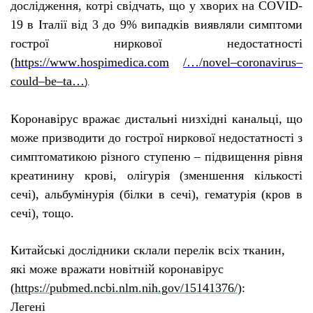
дослідження, котрі свідчать, що у хворих на
COVID
-
19 в Італії від 3 до 9% випадків виявляли симптоми
гострої ниркової недостатності
(
https
://
www
.
hospimedica
.
com
/…/
novel
–
coronavirus
–
could
–
be
–
ta
…
).
К
оронавірус вражає дистальні низхідні канальці, що
може призводити до гострої ниркової недостатності з
симптоматикою різного ступеню – підвищення рівня
креатинину крові, олігурія (зменшення кількості
сечі), альбумінурія (білки в сечі), гематурія (кров в
сечі), тощо.
Китайські дослідники склали перелік всіх тканин,
які може вражати новітній коронавірус
(
https://pubmed.ncbi.nlm.nih.gov/15141376/
):
Легені