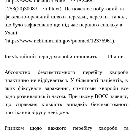
(
https://www.thelancet.com/…/PIIS2468-
1253(20)30083…/fulltext
)
. Ц
е пояснює побутовий та
фекально-оральний шляхи передачі, через піт та кал,
що бул
о
зафіксован
о
ще під час першого спалаху в
Ухані
(
https://www.ncbi.nlm.nih.gov/pubmed/12376961
).
Інкубаційний період хвороби становить 1 – 14 днів.
Абсолютно безсимптомного
перебігу
хвороб
и
практично
не відбувається
. У більшості пацієнтів, в
яких фіксували зараження, симптоми хвороби все
одно розвивались із часом. При цьому ВООЗ заявляє,
що справжня кількість випадків безсимптомного
протікання вірусу невідома.
Ризиком щодо важкого перебігу хвороби та