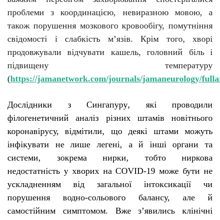
проблеми з координацією, невиразною мовою, а
також порушення мозкового кровообігу, помутніння
свідомості і слабкість м’язів. Крім того, хворі
продовжували відчувати кашель, головний біль і
підвищену температуру
(
https://jamanetwork.com/journals/jamaneurology/fulla
Д
ослідники з Сингапуру
,
які
проводили
філогенетичний аналіз різних штамів новітнього
коронавірусу, відмі
тили
, що деякі штами можуть
інфікувати не лише легені, а й інші органи та
системи, зокрема нирки
, тобто
ниркова
недостатність у хворих на COVID-19 може бути не
ускладненням від загальної інтоксикації чи
порушення водно-сольового балансу, але й
самостійним симптомом.
Вже з’явились клінічні