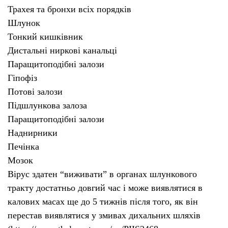
Трахея та бронхи всіх порядків
Шлунок
Тонкий кишківник
Дистальні ниркові канальц
і
Паращитоподібні залози
Гіпофіз
Потові залози
Підшлункова залоза
Паращитоподібні залози
Наднирники
Печінка
Мозок
В
ірус здатен “виживати” в органах шлункового
тракту достатньо довгий час
і
може виявлятися в
калових масах ще до 5 тижнів після того, як він
перестав виявлятися у змивах дихальних шляхів