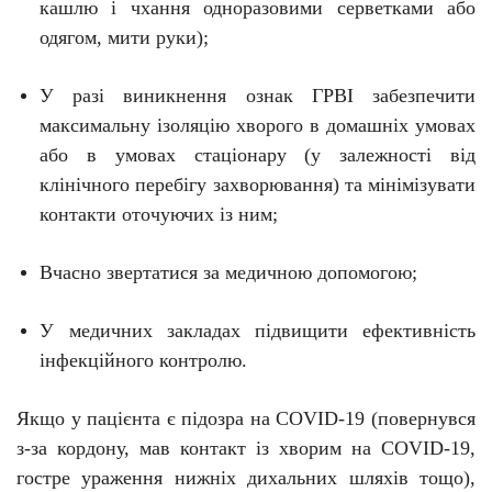
кашлю і чхання одноразовими серветками або
одягом, мити руки);
У разі виникнення ознак ГРВІ забезпечити
максимальну ізоляцію хворого в домашніх умовах
або в умовах стаціонару (у залежності від
клінічного перебігу захворювання) та мінімізувати
контакти оточуючих із ним;
Вчасно звертатися за медичною допомогою;
У медичних
закладах
підвищити ефективність
інфекційного
контролю
.
Якщо у пацієнта є підозра на C
O
VID-19 (повернувся
з-за кордону, мав контакт із хворим на C
O
VID-19,
гостре ураження нижніх дихальних шляхів тощо),