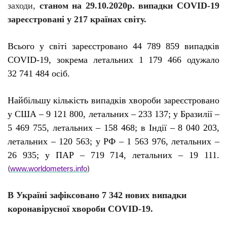
заходи,
станом на 29.10.2020р. випадки
COVID
-19
зареєстровані у 217 країнах світу.
Всього у світі зареєстровано 44 789 859 випадків
C
O
VID-19, зокрема летальних 1 179 466 одужало
32 741 484 осіб.
Найбільшу кількість випадків хвороби зареєстровано
у США – 9 121 800, летальних – 233 137; у Бразилії –
5 469 755, летальних – 158 468; в Індії – 8 040 203,
летальних – 120 563; у РФ – 1 563 976, летальних –
26 935;
у
ПАР – 719 714, летальних – 19 111.
(
)
www.worldometers.info
В Україні зафіксовано 7 342 нових випадки
коронавірусної хвороби COVID-19.