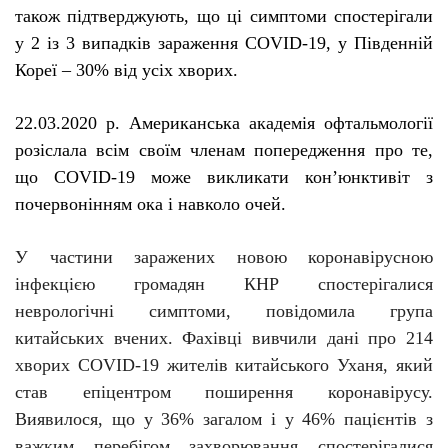
також підтверджують, що ці симптоми спостерігали
у 2 із 3 випадків зараження
COVID
-19, у Південній
Кореї – 30% від усіх хворих.
22.03.2020 р. Американська академія офтальмології
розіслала всім своїм членам попередження про те,
що COVID-19 може викликати кон’юнктивіт з
почервонінням ока і
навколо очей
.
У частини заражених новою коронавірусною
інфекцією громадян КНР спостерігалися
неврологічні симптоми, повідомила група
китайських вчених. Фахівці вивчили дані про 214
хворих COVID-19 жителів китайського Уханя, який
став епіцентром поширення коронавірусу.
Виявилося, що у 36% загалом і у 46% пацієнтів з
важким перебігом захворювання спостерігалися