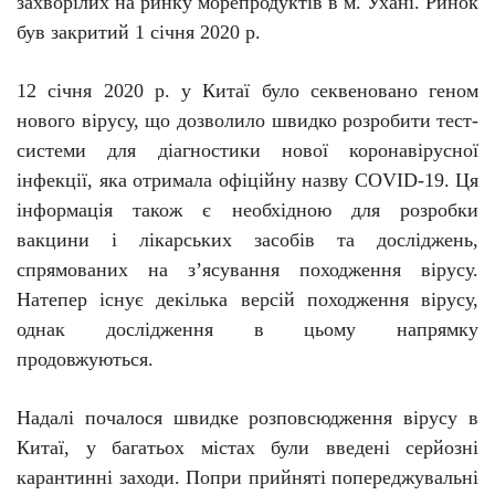
захворілих
на
ринку морепродуктів
в м.
Ухані. Ринок
був закритий 1 січня 2020 р
.
12 січня
2020 р. у
Китаї було секвеновано геном
нового вірусу, що дозволило швидко
розробити
тест-
системи
для діагностики нової коронавірусної
інфекції, яка отримала офіційну назву
COVID
-19
.
Ця
інформація також є необхідною для розробки
вакцини і лікарських засобів та досліджень,
спрямованих на з’ясування походження вірусу.
Натепер існує декілька версій походження вірусу,
однак дослідження в цьому напрямку
продовжуються.
Надалі почалося швидке розповсюдження вірусу в
Китаї, у багатьох містах були введені серйозні
карантинні заходи. Попри прийняті попереджувальні