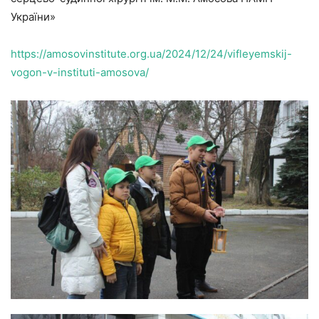
України»
https://amosovinstitute.org.ua/2024/12/24/vifleyemskij-
vogon-v-instituti-amosova/