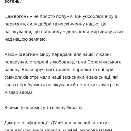
вогонь.
Цей вогонь – не просто полум’я. Він уособлює віру в
перемогу, силу добра та нескінченну надію. Це
нагадування, що попереду – день, коли мир знову засяє
над нашою землею.
Разом із вогнем миру передали для нашої лікарні
подарунки, створені з любов’ю дітьми Солом’янського
району. Власноруч виготовлені поробки та набори
смаколиків отримали наші захисники й захисниці, які
зараз перебувають на лікуванні й не можуть зустріти
Різдво вдома.
Віримо у перемогу та вільну Україну!
Джерело інформації: ДУ «Національний інститут
серцево-судинної хірургії ім. М.М. Амосова НАМН