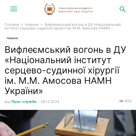
Головна
Новини
Вифлеємський вогонь в ДУ «Національний
інститут серцево-судинної хірургії ім. М.М. Амосова НАМН...
Новини
Вифлеємський вогонь в ДУ
«Національний інститут
серцево-судинної хірургії
ім. М.М. Амосова НАМН
України»
859
від
Прес-служба
-
26.12.2024