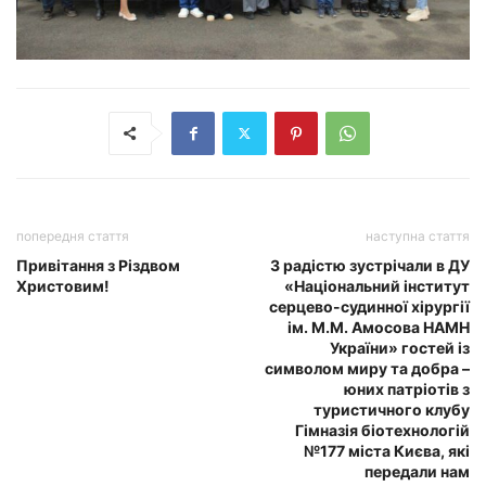
попередня стаття
наступна стаття
Привітання з Різдвом
З радістю зустрічали в ДУ
Христовим!
«Національний інститут
серцево-судинної хірургії
ім. М.М. Амосова НАМН
України» гостей із
символом миру та добра –
юних патріотів з
туристичного клубу
Гімназія біотехнологій
№177 міста Києва, які
передали нам