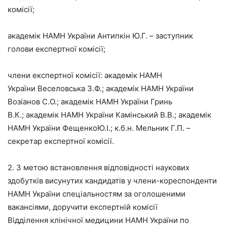
комісії;
академік НАМН України Антипкін Ю.Г. – заступник
голови експертної комісії;
члени експертної комісії: академік НАМН
України Веселовська З.Ф.; академік НАМН України
Возіанов С.О.; академік НАМН України Гринь
В.К.; академік НАМН України Камінський В.В.; академік
НАМН України ФещенкоЮ.І.; к.б.н. Мельник Г.П. –
секретар експертної комісії.
2. З метою встановлення відповідності наукових
здобутків висунутих кандидатів у члени-кореспонденти
НАМН України спеціальностям за оголошеними
вакансіями, доручити експертній комісії
Відділення клінічної медицини НАМН України по