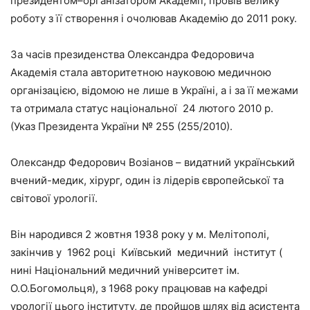
президентом–організатором Академії, провів велику
роботу з її створення і очолював Академію до 2011 року.
За часів президенства Олександра Федоровича
Академія стала авторитетною науковою медичною
організацією, відомою не лише в Україні, а і за її межами
та отримала статус національної 24 лютого 2010 р.
(Указ Президента України № 255 (255/2010).
Олександр Федорович Возіанов – видатний український
вчений-медик, хірург, один із лідерів європейської та
світової урології.
Він народився 2 жовтня 1938 року у м. Мелітополі,
закінчив у 1962 році Київський медичний інститут (
нині Національний медичний університет ім.
О.О.Богомольця), з 1968 року працював на кафедрі
урології цього інституту, де пройшов шлях від асистента