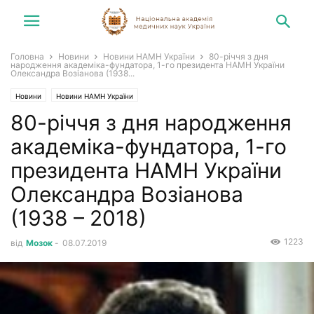
Головна
Новини
Новини НАМН України
80-річчя з дня
народження академіка-фундатора, 1-го президента НАМН України
Олександра Возіанова (1938...
Новини
Новини НАМН України
80-річчя з дня народження
академіка-фундатора, 1-го
президента НАМН України
Олександра Возіанова
(1938 – 2018)
1223
від
Мозок
-
08.07.2019