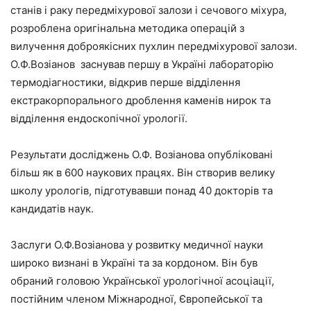
станів і раку передміхурової залози і сечового міхура,
розроблена оригінальна методика операцій з
вилучення доброякісних пухлин передміхурової залози.
О.Ф.Возіанов заснував першу в Україні лабораторію
термодіагностики, відкрив перше відділення
екстракорпорального дроблення каменів нирок та
відділення ендоскопічної урології.
Результати досліджень О.Ф. Возіанова опубліковані
більш як в 600 наукових працях. Він створив велику
школу урологів, підготувавши понад 40 докторів та
кандидатів наук.
Заслуги О.Ф.Возіанова у розвитку медичної науки
широко визнані в Україні та за кордоном. Він був
обраний головою Української урологічної асоціації,
постійним членом Міжнародної, Європейської та