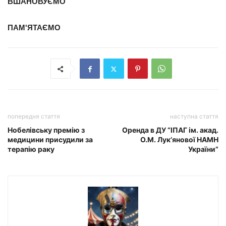
ВШАНОВУЄМО
ПАМ'ЯТАЄМО
попередня стаття
наступна стаття
Нобелівську премію з
Оренда в ДУ “ІПАГ ім. акад.
медицини присудили за
О.М. Лук’янової НАМН
терапію раку
України”