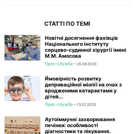
СТАТТІ ПО ТЕМІ
Новітні досягнення фахівців
Національного інституту
серцево-судинної хірургії імeні
М.М. Амосова
Прес-служба
-
20.09.2023
Ймовірність розвитку
деприваційної міопії на очах з
вродженими катарактами у
дітей...
Прес-служба
-
13.07.2023
Аутоіммунні захворювання
печінки: особливості
діагностики та лікування.