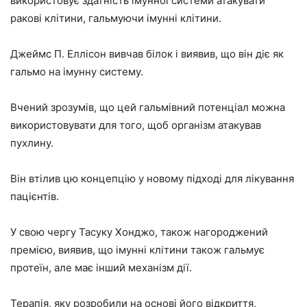
використовує здатність імунної системи атакувати
ракові клітини, гальмуючи імунні клітини.
Джеймс П. Еллісон вивчав білок і виявив, що він діє як
гальмо на імунну систему.
Вчений зрозумів, що цей гальмівний потенціал можна
використовувати для того, щоб організм атакував
пухлину.
Він втілив цю концепцію у новому підході для лікування
пацієнтів.
У свою чергу Тасуку Хонджо, також нагороджений
премією, виявив, що імунні клітини також гальмує
протеїн, але має інший механізм дії.
Терапія, яку розробили на основі його відкриття,