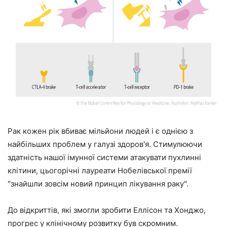
Рак кожен рік вбиває мільйони людей і є однією з
найбільших проблем у галузі здоров'я. Стимулюючи
здатність нашої імунної системи атакувати пухлинні
клітини, цьогорічні лауреати Нобелівської премії
"знайшли зовсім новий принцип лікування раку".
До відкриттів, які змогли зробити Еллісон та Хонджо,
прогрес у клінічному розвитку був скромним.