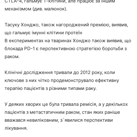
CTLA-4, гальмує Т-клітини, але працює за іншим
механізмом (див. малюнок).
Тасуку Хонджо, також нагороджений премією, виявив,
що гальмує імунні клітини протеїн
В експериментах на тваринах Хонджо також виявив, що
блокада PD-1 є перспективною стратегією боротьби з
раком.
Клінічні дослідження тривали до 2012 року, коли
ключове з них чітко продемонструвало ефективну
терапію пацієнтів з різними типами раку.
У деяких хворих це була тривала ремісія, а у декількох
пацієнтів з метастатичним раком, стан яких раніше
вважався невиліковним, з`явилися перспективи
лікування.