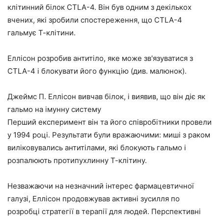
клітинний білок CTLA-4. Він був одним з декількох
вчених, які зробили спостереження, що CTLA-4
гальмує Т-клітини.
Еллісон розробив антитіло, яке може зв'язуватися з
CTLA-4 і блокувати його функцію (див. малюнок).
Джеймс П. Еллісон вивчав білок, і виявив, що він діє як
гальмо на імунну систему
Перший експеримент він та його співробітники провели
у 1994 році. Результати були вражаючими: миші з раком
виліковувались антитілами, які блокують гальмо і
розпалюють протипухлинну Т-клітину.
Незважаючи на незначний інтерес фармацевтичної
галузі, Еллісон продовжував активні зусилля по
розробці стратегії в терапії для людей. Перспективні