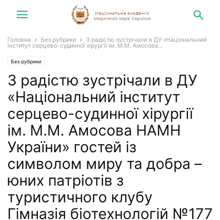
Головна
Без рубрики
З радістю зустрічали в ДУ «Національний
інститут серцево-судинної хірургії ім. М.М. Амосова...
Без рубрики
З радістю зустрічали в ДУ
«Національний інститут
серцево-судинної хірургії
ім. М.М. Амосова НАМН
України» гостей із
символом миру та добра –
юних патріотів з
туристичного клубу
Гімназія біотехнологій №177