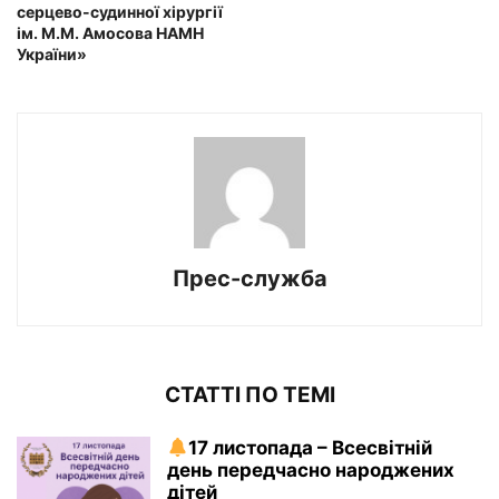
серцево-судинної хірургії
ім. М.М. Амосова НАМН
України»
Прес-служба
СТАТТІ ПО ТЕМІ
17 листопада – Всесвітній
день передчасно народжених
дітей