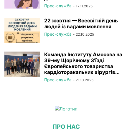
Прес-служба
-
17.11.2025
22 жовтня — Всесвітній день
людей із вадами мовлення
Прес-служба
-
22.10.2025
Команда Інституту Амосова на
39-му Щорічному З’їзді
Європейського товариства
кардіоторакальних хірургів...
Прес-служба
-
21.10.2025
ПРО НАС