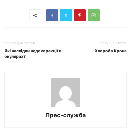
попередня стаття
наступна стаття
Які наслідки недокорекції в
Хвороба Крона
окулярах?
Прес-служба