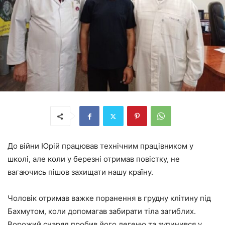
До війни Юрій працював технічним працівником у
школі, але коли у березні отримав повістку, не
вагаючись пішов захищати нашу країну.
Чоловік отримав важке поранення в грудну клітину під
Бахмутом, коли допомагав забирати тіла загиблих.
Ворожий снаряд пробив його легеню та зупинився у