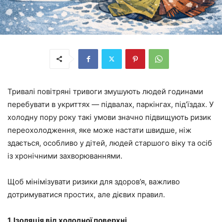
Тривалі повітряні тривоги змушують людей годинами
перебувати в укриттях — підвалах, паркінгах, під’їздах. У
холодну пору року такі умови значно підвищують ризик
переохолодження, яке може настати швидше, ніж
здається, особливо у дітей, людей старшого віку та осіб
із хронічними захворюваннями.
Щоб мінімізувати ризики для здоров’я, важливо
дотримуватися простих, але дієвих правил.
1. Ізоляція від холодної поверхні