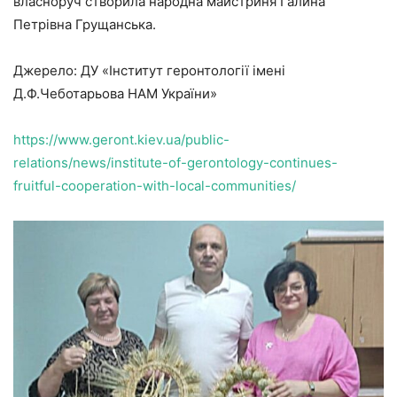
власноруч створила народна майстриня Галина
Петрівна Грущанська.
Джерело: ДУ «Інститут геронтології імені
Д.Ф.Чеботарьова НАМ України»
https://www.geront.kiev.ua/public-
relations/news/institute-of-gerontology-continues-
fruitful-cooperation-with-local-communities/