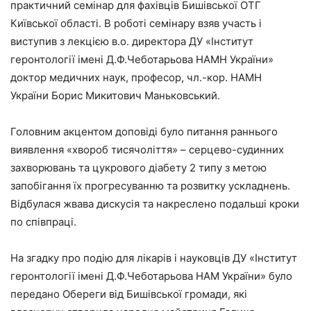
практичний семінар для фахівців Бишівської ОТГ
Київської області. В роботі семінару взяв участь і
виступив з лекцією в.о. директора ДУ «Інститут
геронтології імені Д.Ф.Чеботарьова НАМН України»
доктор медичних наук, професор, чл.-кор. НАМН
України Борис Микитович Маньковський.
Головним акцентом доповіді було питання раннього
виявлення «хвороб тисячоліття» – серцево-судинних
захворювань та цукрового діабету 2 типу з метою
запобігання їх прогресуванню та розвитку ускладнень.
Відбулася жвава дискусія та накреслено подальші кроки
по співпраці.
На згадку про подію для лікарів і науковців ДУ «Інститут
геронтології імені Д.Ф.Чеботарьова НАМ України» було
передано Обереги від Бишівської громади, які