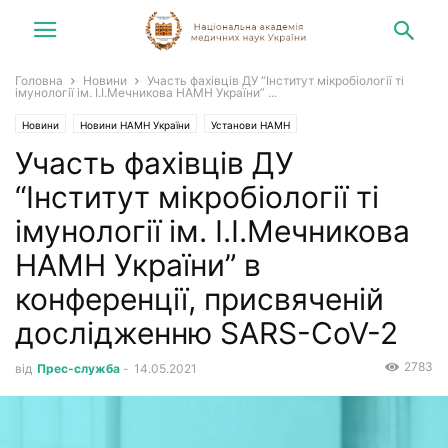
Головна
Новини
Участь фахівців ДУ “Інститут мікробіології ті
імунології ім. І.І.Мечникова НАМН України” ...
Новини
Новини НАМН України
Установи НАМН
Участь фахівців ДУ
“Інститут мікробіології ті
імунології ім. І.І.Мечникова
НАМН України” в
конференції, присвяченій
дослідженню SARS-CoV-2
2783
від
Прес-служба
-
14.05.2021