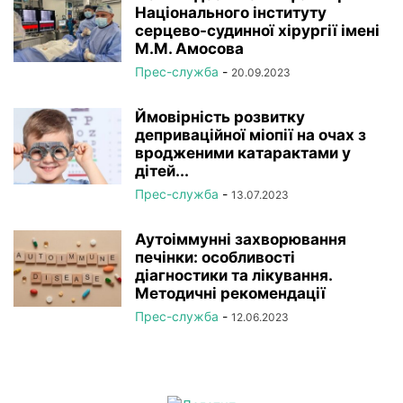
Національного інституту
серцево-судинної хірургії імeні
М.М. Амосова
Прес-служба
-
20.09.2023
Ймовірність розвитку
деприваційної міопії на очах з
вродженими катарактами у
дітей...
Прес-служба
-
13.07.2023
Аутоіммунні захворювання
печінки: особливості
діагностики та лікування.
Методичні рекомендації
Прес-служба
-
12.06.2023