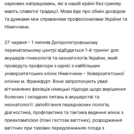
наукових напрацювань, які в нашій країні без сумніву
мають славетні традиції. Мова йде про обмін досвідом
та думками між справжніми професіоналами України та
Німеччини.
27 червня – 1 липняв Дніпропетровському
перинатальному центрі відбудеться 1-й тренінг для
акушерів-гінекологів та неонатологів України, який
проведуть професори з однієї з найбільших
університетських клінік Німеччини – Університетської
клініки м. Франкфурт. Вони запропонують увазі
вітчизняних фахівців німецькі підходи щодо вирішення
болючих і складних питань в акушерстві та
неонатології: запобігання передчасних пологів,
діагностика, профілактика та тактика ведення жінок з
прееклампсією (пізні гестози вагітних), розродження
вагітних при тазових передлежаннях плода з