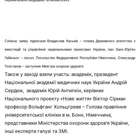
Спільну заяву підписали Владислав Каськів – голова Державного агентства з
інвестицій та управління національними проектами України, пан Ханс-Юрґен
Гаймзьот – посол, Посольство Федеративної Республіки Німеччина, Олександр
Толстанов – заступник Міністра охорони здоров'я
Також у заході взяли участь: академік, президент
Національної академії медичних наук України Андрій
Сердюк, академік Юрій Антипкін, керівник
Національного проекту «Нове життя» Віктор Сірман
професор Вольфганг Хольцгреве – Голова правління
університетської клініки в м. Бонн, Німеччина,
представники Міністерства охорони здоров'я України,
інші експерти галузі та ЗМІ.