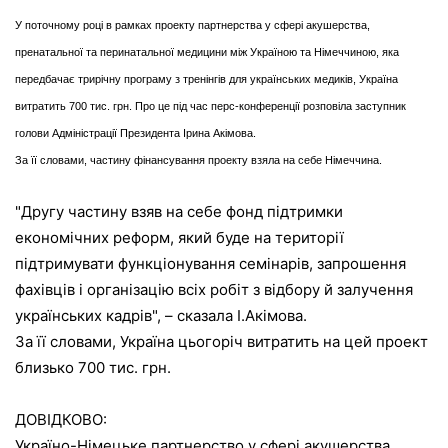
У поточному році в рамках проекту партнерства у сфері акушерства,
пренатальної та перинатальної медицини між Україною та Німеччиною, яка
передбачає трирічну програму з тренінгів для українських медиків, Україна
витратить 700 тис. грн. Про це під час перс-конференції розповіла заступник
голови Адміністрації Президента Ірина Акімова
.
За її словами, частину фінансування проекту взяла на себе Німеччина.
"Другу частину взяв на себе фонд підтримки
економічних реформ, який буде на території
підтримувати функціонування семінарів, запрошення
фахівців і організацію всіх робіт з відбору й залучення
українських кадрів", – сказала І.Акімова.
За її словами, Україна цьогоріч витратить на цей проект
близько 700 тис. грн.
ДОВІДКОВО:
Україно-Німецьке партнерство у сфері акушерства,