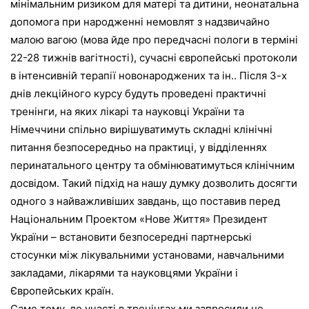
мінімальним ризиком для матері та дитини, неонатальна
допомога при народженні немовлят з надзвичайно
малою вагою (мова йде про передчасні пологи в терміні
22-28 тижнів вагітності), сучасні європейські протоколи
в інтенсивній терапії новонароджених та ін.. Після 3-х
днів лекційного курсу будуть проведені практичні
тренінги, на яких лікарі та науковці України та
Німеччини спільно вирішуватимуть складні клінічні
питання безпосередньо на практиці, у відділеннях
перинатального центру та обмінюватимуться клінічним
досвідом. Такий підхід на нашу думку дозволить досягти
одного з найважливіших завдань, що поставив перед
Національним Проектом «Нове Життя» Президент
України – встановити безпосередні партнерські
стосунки між лікувальними установами, навчальними
закладами, лікарями та науковцями України і
Європейських країн.
Саме тому, до участі в тренінгах ми запросили не