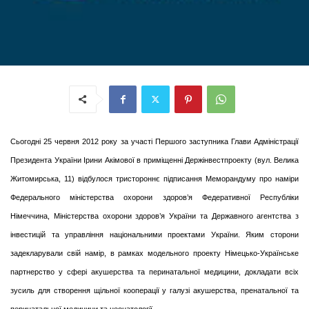
Сьогодні 25 червня 2012 року за участі Першого заступника Глави Адміністрації
Президента України Ірини Акімової в приміщенні Держінвестпроекту (вул. Велика
Житомирська, 11) відбулося тристороннє підписання Меморандуму про наміри
Федерального міністерства охорони здоров’я Федеративної Республіки
Німеччина, Міністерства охорони здоров’я України та Державного агентства з
інвестицій та управління національними проектами України. Яким сторони
задекларували свій намір, в рамках модельного проекту Німецько-Українське
партнерство у сфері акушерства та перинатальної медицини, докладати всіх
зусиль для створення щільної кооперації у галузі акушерства, пренатальної та
перинатальної медицини та неонатології.