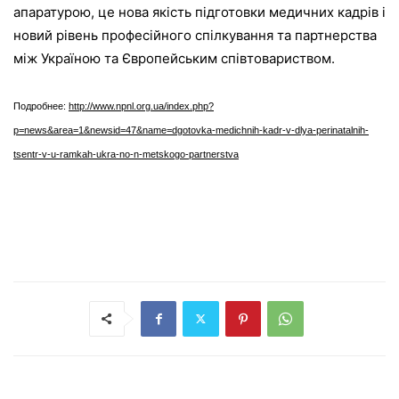
апаратурою, це нова якість підготовки медичних кадрів і
новий рівень професійного спілкування та партнерства
між Україною та Європейським співтовариством.
Подробнее:
http://www.npnl.org.ua/index.php?
p=news&area=1&newsid=47&name=dgotovka-medichnih-kadr-v-dlya-perinatalnih-
tsentr-v-u-ramkah-ukra-no-n-metskogo-partnerstva