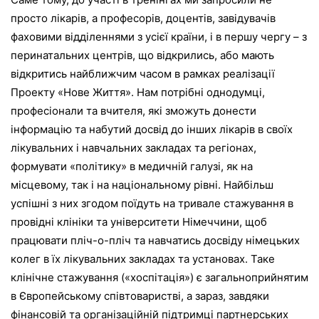
просто лікарів, а професорів, доцентів, завідувачів
фаховими відділеннями з усієї країни, і в першу чергу – з
перинатальних центрів, що відкрились, або мають
відкритись найближчим часом в рамках реалізації
Проекту «Нове Життя». Нам потрібні однодумці,
професіонали та вчителя, які зможуть донести
інформацію та набутий досвід до інших лікарів в своїх
лікувальних і навчальних закладах та регіонах,
формувати «політику» в медичній галузі, як на
місцевому, так і на національному рівні. Найбільш
успішні з них згодом поїдуть на тривале стажування в
провідні клініки та університети Німеччини, щоб
працювати пліч-о-пліч та навчатись досвіду німецьких
колег в їх лікувальних закладах та установах. Таке
клінічне стажування («хоспітація») є загальноприйнятим
в Європейському співтоваристві, а зараз, завдяки
фінансовій та організаційній підтримці партнерських