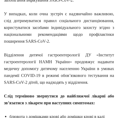
запобігання інфікування SARS-CoV-2.
У випадках, коли очна зустріч є надзвичайно важливою,
слід дотримуватися правил соціального дистанціювання,
користуватися засобами індивідуального захисту згідно з
національними рекомендаціями щодо профілактики
поширення SARS-CoV-2.
Відділення дитячої гастроентерології ДУ «Інститут
гастроентерології НАМН України» продовжує надавати
медичну допомогу дитячому населенню України в умовах
пандемії COVID-19 в режимі обов’язкового тестування на
SARS-CoV-2 дітей, що надходять у відділення.
Слід терміново звернутися до найближчої лікарні або
зв’язатися з лікарем при наступних симптомах:
блювота з домішками крові або домішки крові в калі