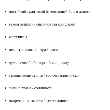
постійний / раптовий інтенсивний біль в животі
важка
безпричинна
блювота або діарея
жовтяниця
неконтрольована втрата ваги
дуже темний або чорний колір калу
темний колір сечі та / або безбарвний кал
сильна втома / сонливість
напруження живота / здуття живота