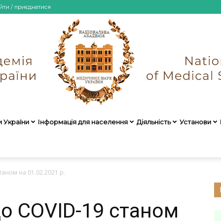
йти / приєднатися
и України
Інформація для населення
Діяльність
Установи
НАМН
аном на 01.02.2021 р.
о COVID-19 станом
України