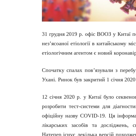
31 грудня 2019 р. офіс ВООЗ у Китаї 
нез’ясоаної етіології в китайському мі
етіологічним агентом є новий коронаві
Спочатку спалах пов’язували з перебу
Ухані. Ринок був закритий 1 січня 2020
12 січня 2020 р. у Китаї було секвен
розробити тест-системи для діагности
офіційну назву COVID-19. Ця інформа
лікарських засобів та досліджень, 
Натепер існує декілька версій походж