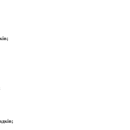
ків;
;
адків;