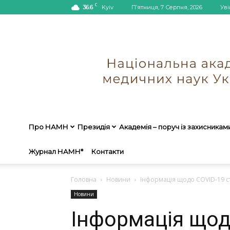
C
36.6
Kyiv
П’ятниця, 7 Серпня, 2026
Уві
Про НАМН
Президія
Академія – поруч із захисникам
Журнал НАМН*
Контакти
Головна
Новини
Інформація щодо COVID-19 ст
Новини
Інформація щод