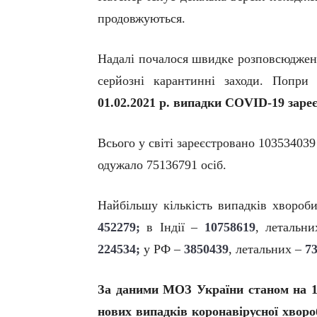
продовжуються.
Надалі почалося швидке розповсюдження
серйозні карантинні заходи. Попри
01.02.2021 р. випадки COVID-19
зареє
Всього у світі зареєстровано 10353403
одужало 75136791
осіб.
Найбільшу кількість випадків хворо
452279;
в Індії –
10758619
, летальн
224534;
у РФ –
3850439
, летальних –
7
За даними МОЗ України станом на 1 
нових випадків коронавірусної хворо