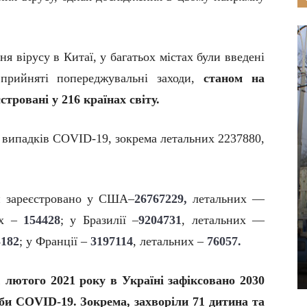
 вірусу в Китаї, у багатьох містах були введені
 прийняті попереджувальні заходи,
станом на
стровані у 216 країнах світу.
9 випадків COVID-19, зокрема летальних 2237880,
би зареєстровано у США–
26767229,
летальних —
их –
154428
; у Бразилії –
9204731
, летальних —
3182
; у Франції –
3197114
, летальних –
76057.
лютого 2021 року в Україні зафіксовано 2030
би COVID-19. Зокрема, захворіли 71 дитина та