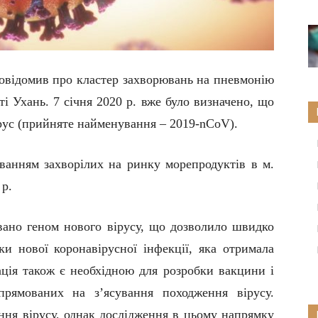
повідомив про кластер захворювань на пневмонію
сті Ухань. 7 січня 2020 р. вже було визначено, що
рус (прийняте найменування – 2019-nCoV).
ванням захворілих на ринку морепродуктів в м.
 р.
овано геном нового вірусу, що дозволило швидко
ки нової коронавірусної інфекції, яка отримала
ція також є необхідною для розробки вакцини і
спрямованих на з’ясування походження вірусу.
ення вірусу, однак дослідження в цьому напрямку