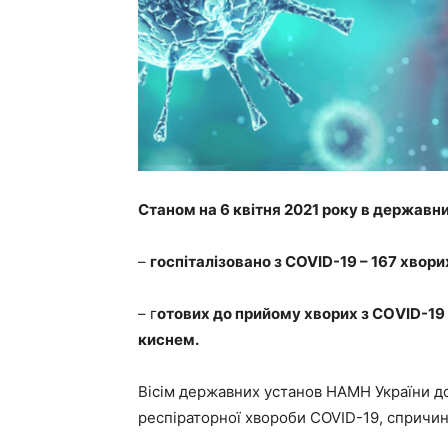
Станом на 6 квітня 2021 року в державн
–
госпіталізовано з COVID-19 – 167 хвори
– г
отових до прийому хворих з CОVID-19 
киснем.
Вісім державних установ НАМН України до
респіраторної хвороби COVID-19, спричи