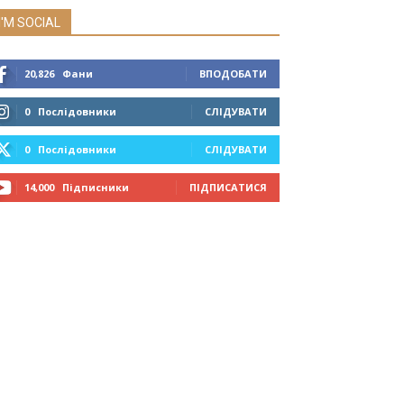
I'M SOCIAL
20,826
Фани
ВПОДОБАТИ
0
Послідовники
СЛІДУВАТИ
0
Послідовники
СЛІДУВАТИ
14,000
Підписники
ПІДПИСАТИСЯ