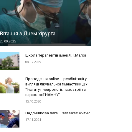
Вітання з Днем хірурга
20.09.2025
Школа терапевтів імені Л.Т.Малої
08.07.2019
Проведення online – реабілітації у
вигляді лікувальної гімнастики ДУ
“Інститут неврології, психіатрії та
наркології НАМНУ”
15.10.2020
Надлишкова вага – заважає жити?
17.11.2021