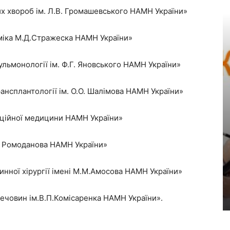
них хвороб ім. Л.В. Громашевського НАМН України»
деміка М.Д.Стражеска НАМН України»
пульмонології ім. Ф.Г. Яновського НАМН України»
трансплантології ім. О.О. Шалімова НАМН України»
аційної медицини НАМН України»
 П. Ромоданова НАМН України»
инної хірургії імені М.М.Амосова НАМН України»
речовин ім.В.П.Комісаренка НАМН України».