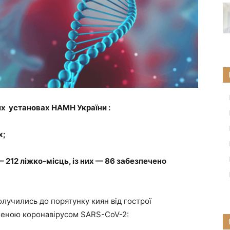
их установах НАМН України :
х;
– 212
ліжко-місць, із них — 86 забезпечено
лучились до порятунку киян від гострої
неною коронавірусом SARS-CoV-2: