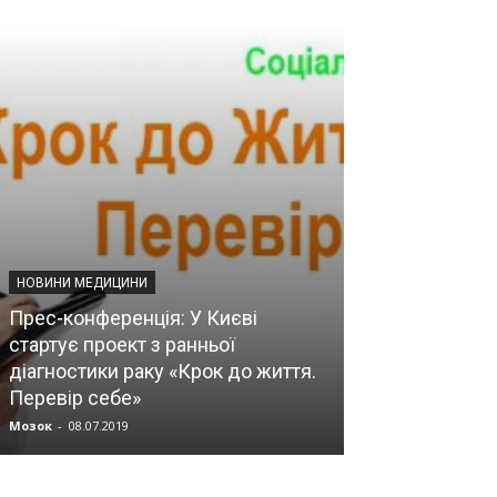
НОВИНИ МЕДИЦИНИ
НОВИНИ МЕДИЦИ
Прес-конференція: У Києві
стартує проект з ранньої
«Досягнення 
діагностики раку «Крок до життя.
експериментал
Перевір себе»
ендокринолог
Мозок
-
08.07.2019
Мозок
-
08.07.2019