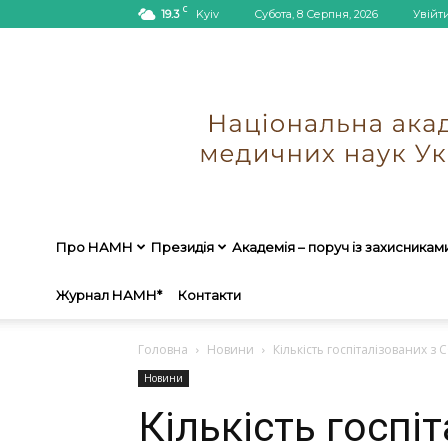
C
19.3
Kyiv
Субота, 8 Серпня, 2026
Увійт
Про НАМН
Президія
Академія – поруч із захисникам
Журнал НАМН*
Контакти
Головна
Новини
Кількість госпіталізованих з
Новини
Кількість госпі