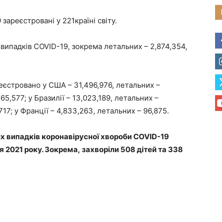
зареєстровані у 221країні світу.
 випадків COVID-19, зокрема летальних – 2,874,354,
еєстровано у США – 31,496,976, летальних –
165,577; у Бразилії – 13,023,189, летальних –
717; у Франції – 4,833,263, летальних – 96,875.
х випадків коронавірусної хвороби COVID-19
я 2021 року. Зокрема, захворіли 508 дітей та 338