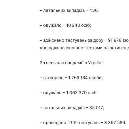
– летальних випадків – 430;
– одужало – 10 240 осіб;
– здійснено тестувань за добу – 91 978 (
досліджень експрес-тестами на антиген д
За весь час пандемії в Україні:
– захворіло – 1 769 164 особи;
– одужало – 1 362 379 осіб;
– летальних випадків – 35 017;
– проведено ПЛР-тестувань – 8 397 586.