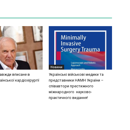
Новини
завжди вписане в
Українські військові медики та
аїнської кардіохірургії
представники НАМН України –
співавтори престижного
міжнародного науково-
практичного видання!