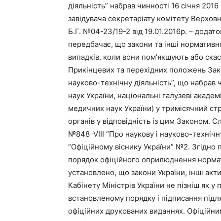
діяльність” набрав чинності 16 січня 201
завідувача секретаріату комітету Верховн
Б.Г. №04-23/19-2 від 19.01.2016р. – додато
передбачає, що закони та інші нормативно-
випадків, коли вони пом'якшують або скас
Прикінцевих та перехідних положень Закон
науково-технічну діяльність”, що набрав 
наук України, національні галузеві академ
медичних наук України) у тримісячний стр
органів у відповідність із цим Законом. Сл
№848-VIII “Про наукову і науково-технічну
“Офіційному віснику України” №2. Згідно п
порядок офіційного оприлюднення нормат
установлено, що закони України, інші акт
Кабінету Міністрів України не пізніш як у
встановленому порядку і підписання пі
офіційних друкованих виданнях. Офіційни