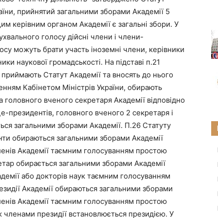
аїни, прийнятий загальними зборами Академії 5
щим керівним органом Академії є загальні збори. У
ухвального голосу дійсні члени і члени-
осу можуть брати участь іноземні члени, керівники
ики наукової громадськості. На підставі п.21
 приймають Статут Академії та вносять до нього
енням Кабінетом Міністрів України, обирають
та головного вченого секретаря Академії відповідно
е-президентів, головного вченого 2 секретаря і
ться загальними зборами Академії. П.26 Статуту
нти обираються загальними зборами Академії
 членів Академії таємним голосуванням простою
етар обирається загальними зборами Академії
кадемії або докторів наук таємним голосуванням
резидії Академії обираються загальними зборами
 членів Академії таємним голосуванням простою
іж членами президії встановлюється президією. У