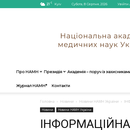
C
21
Kyiv
Субота, 8 Серпня, 2026
Увійти 
Про НАМН
Президія
Академія – поруч із захисникам
Журнал НАМН*
Контакти
Головна
Новини
Новини НАМН України
ІН
Новини
Новини НАМН України
ІНФОРМАЦІЙНА