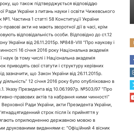
6 року, що також підтверджується відповіддю
ої Ради України з питань науки і освіти Чижевського
к №1. Частина 1 статті 58 Конституції України
правові акти не мають зворотної дії в часі, крім
овують відповідальність особи. Відповідно до ст.12
у України від 26.11.2015р. №848-VIII “Про наукову і
чинності 16 січня 2016 року Національна академія
ії наук (в тому числі і Національна академія
ок приводять свої статути і структуру керівних
ід зазначити, що Закон України від 26.11.2015р.
 діяльність” 12 січня 2016 року було опубліковано в
.1. Указу Президента від 10.06.1997р. №503/97 “Про
ивно-правових актів та набрання ними чинності”
и Верховної Ради України, акти Президента України,
 п'ятнадцятиденний строк після їх прийняття у
длягають оприлюдненню державною мовою в
ми друкованими виданнями є: "Офіційний 4 вісник