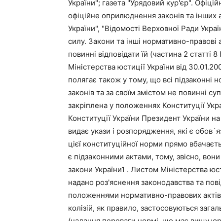
України"; газета "Урядовий кур'єр". Офіц
офіційне оприлюднення законів та інших а
України", "Відомості Верховної Ради Укра
силу. Закони та інші нормативно-правові 
повинні відповідати їй (частина 2 статті 8
Міністерства юстиції України від 30.01.
полягає також у тому, що всі підзаконні 
законів та за своїм змістом не повинні су
закріплена у положеннях Конституції Украї
Конституції України Президент України на 
видає укази і розпорядження, які є обов´я
цієї конституційної норми прямо вбачаєт
є підзаконними актами, тому, звісно, вон
закони України1 . Листом Міністерства юст
надано роз'яснення законодавства та по
положеннями нормативно-правових актів 
колізій, як правило, застосовуються заг
(надання переваги нормі, що має вищу юр