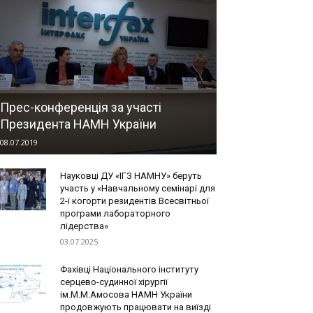
Прес-конференція за участі
Президента НАМН України
08.07.2019
Науковці ДУ «ІГЗ НАМНУ» беруть
участь у «Навчальному семінарі для
2-ї когорти резидентів Всесвітньої
програми лабораторного
лідерства»
03.07.2025
Фахівці Національного інституту
серцево-судинної хірургії
ім.М.М.Амосова НАМН України
продовжують працювати на виїзді