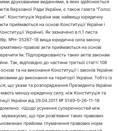
ійними друкованими виданнями, в яких здійснюється
ктів Верховної Ради України, є також газета "Голос
їни". Конституція України має найвищу юридичну
акти приймаються на основі Конституції України і
 Конституції України). Як зазначено в п.1 листа
2009р. №Н-35267-18 вища юридична сила закону
нормативно-правові акти приймаються на основі
перечити їм. Підпорядкованість таких актів законам
ни. Так, відповідно до частини третьої статті 106
основі та на виконання Конституції і законів України
зковими до виконання на території України. Тобто із
ься, що укази та розпорядження Президента України
и мають меншу юридичну силу, ніж Конституція та
иції України від 29.04.2011 № 5149-0-26-11-18
відомлено: «Щодо усунення суперечностей між
зауважуємо, що при розв'язанні таких правових
альновизнані прийоми тлумачення правових норм
идичну силу, а у разі виявлення суперечностей