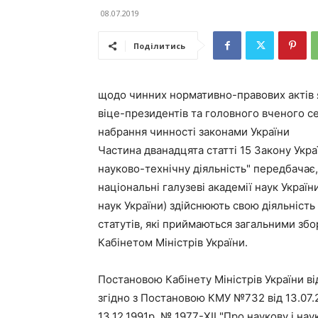
08.07.2019
Поділитись
щодо чинних нормативно-правових актів я
віце-президентів та головного вченого с
набрання чинності законами України
Частина дванадцята статті 15 Закону Украї
науково-технічну діяльність" передбачає,
національні галузеві академії наук Україн
наук України) здійснюють свою діяльність 
статутів, які приймаються загальними збо
Кабінетом Міністрів України.
Постановою Кабінету Міністрів України ві
згідно з Постановою КМУ №732 від 13.07.20
13.12.1991р. № 1977-XII "Про наукову і на