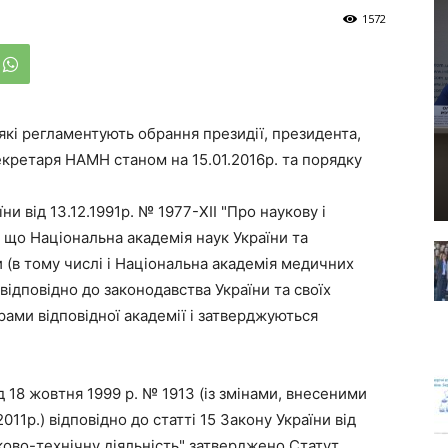
1572
кі регламентують обрання президії, президента,
екретаря НАМН станом на 15.01.2016р. та порядку
ни від 13.12.1991р. № 1977-XII "Про наукову і
 що Національна академія наук України та
и (в тому числі і Національна академія медичних
відповідно до законодавства України та своїх
рами відповідної академії і затверджуються
д 18 жовтня 1999 р. № 1913 (із змінами, внесеними
11р.) відповідно до статті 15 Закону України від
уково-технічну діяльність" затверджено Статут