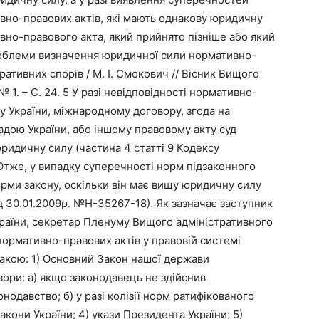
ивно-правових актів, які мають однакову юридичну
но-правового акта, який прийнято пізніше або який
Проблеми визначення юридичної сили нормативно-
ративних спорів / М. І. Смокович // Вісник Вищого
№ 1. – С. 24. 5 У разі невідповідності нормативно-
ну України, міжнародному договору, згода на
адою України, або іншому правовому акту суд
ридичну силу (частина 4 статті 9 Кодексу
 Отже, у випадку суперечності норм підзаконного
орми закону, оскільки він має вищу юридичну силу
ід 30.01.2009р. №Н-35267-18). Як зазначає заступник
країни, секретар Пленуму Вищого адміністративного
нормативно-правових актів у правовій системі
такою: 1) Основний Закон нашої держави
овори: а) якщо законодавець не здійснив
одавство; б) у разі колізії норм ратифікованого
акони України; 4) укази Президента України; 5)