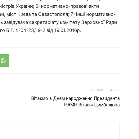
істрів України; 6) нормативно-правові акти
й, міст Києва та Севастополя; 7) інші нормативно-
ідь завідувача секретаріату комітету Верховної Ради
го Б.Г. №04-23/19-2 від 19.01.2016р.
наступна стаття
а
Вітаємо з Днем народження Президента
НАМН Віталія Цимбалюка