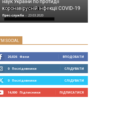
наук України по протидії
Кила стравох
коронавірусній інфекції COVID-19
діафрагми
Прес-служба
-
23.03.2020
Прес-служба
-
11.0
I'M SOCIAL
20,826
Фани
ВПОДОБАТИ
0
Послідовники
СЛІДУВАТИ
0
Послідовники
СЛІДУВАТИ
14,000
Підписники
ПІДПИСАТИСЯ