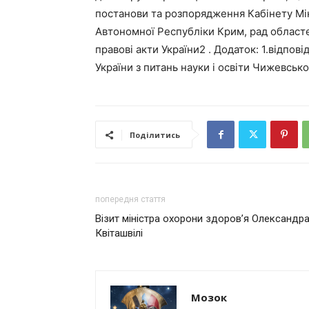
постанови та розпорядження Кабінету Мін
Автономної Республіки Крим, рад областе
правові акти України2 . Додаток: 1.відпов
України з питань науки і освіти Чижевсько
Поділитись
попередня стаття
Візит міністра охорони здоров’я Олександр
Квіташвілі
Мозок