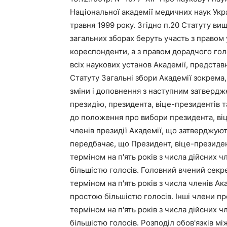
Національної академії медичних наук Укр
травня 1999 року. Згідно п.20 Статуту ви
загальних зборах беруть участь з правом 
кореспонденти, а з правом дорадчого гол
всіх наукових установ Академії, представн
Статуту Загальні збори Академії зокрема,
зміни і доповнення з наступним затвердж
президію, президента, віце-президентів 
до положення про вибори президента, віц
членів президії Академії, що затверджую
передбачає, що Президент, віце-президе
терміном на п'ять років з числа дійсних
більшістю голосів. Головний вчений секр
терміном на п'ять років з числа членів А
простою більшістю голосів. Інші члени п
терміном на п'ять років з числа дійсних
більшістю голосів. Розподіл обов'язків м