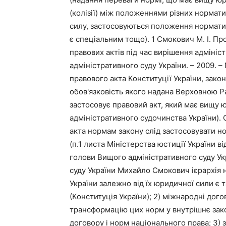
(колізії) між положеннями різних нормат
силу, застосовуються положення норматив
є спеціальним тощо). 1 Смокович М. І. 
правових актів під час вирішення адмініст
адміністративного суду України. – 2009. – 
правового акта Конституції України, зако
обов'язковість якого надана Верховною Р
застосовує правовий акт, який має вищу ю
адміністративного судочинства України).
акта нормам закону слід застосовувати н
(п.1 листа Міністерства юстиції України в
голови Вищого адміністративного суду У
суду України Михайло Смокович ієрархія 
України залежно від їх юридичної сили є 
(Конституція України); 2) міжнародні дог
трансформацію цих норм у внутрішнє закон
договору і норм національного права; 3) з