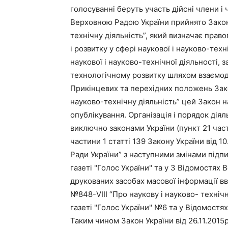
голосуванні беруть участь дійсні члени і
Верховною Радою України прийнято Закон 
технічну діяльність”, який визначає право
і розвитку у сфері наукової і науково-те
наукової і науково-технічної діяльності, 
технологічному розвитку шляхом взаємодії 
Прикінцевих та перехідних положень Закон
науково-технічну діяльність” цей Закон н
опублікування. Організація і порядок дія
виключно законами України (пункт 21 части
частини 1 статті 139 Закону України від 
Ради України” з наступними змінами підп
газеті "Голос України" та у 3 Відомостях 
друкованих засобах масової інформації вв
№848-VIII “Про наукову і науково- технічн
газеті "Голос України" №6 та у Відомостях
Таким чином Закон України від 26.11.2015