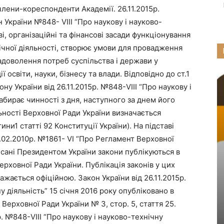
 члени-кореспонденти Академії. 26.11.2015р.
України №848- VIII “Про наукову і науково-
ві, організаційні та фінансові засади функціонування
хнічної діяльності, створює умови для провадження
задоволення потреб суспільства і держави у
освіти, науки, бізнесу та влади. Відповідно до ст.1
у України від 26.11.2015р. №848-VIII “Про наукову і
абирає чинності з дня, наступного за днем його
льності Верховної Ради України визначається
ни1 статті 92 Конституції України). На підставі
10.02.2010р. №1861- VI “Про Регламент Верховної
исані Президентом України закони публікуються в
Верховної Ради України. Публікація законів у цих
ажається офіційною. Закон України від 26.11.2015р.
у діяльність” 15 січня 2016 року опубліковано в
 Верховної Ради України № 3, стор. 5, стаття 25.
р. №848-VIII “Про наукову і науково-технічну