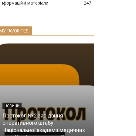
Інформаційні матеріали
247
MY FAVORITES
НОВИНИ
Протокол №2 засідання
оперативного штабу
ІНФОРМАЦІЯ ДЛЯ
Національної академії медичних