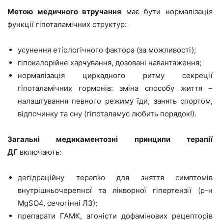
Метою медичного втручання
має бути нормалізація
функції гіпоталамічних структур:
усунення етіологічного фактора (за можливості);
гіпокалорійне харчування, дозовані навантаження;
нормалізація циркадного ритму секреції
гіпоталамічних гормонів: зміна способу життя –
налаштування певного режиму їди, занять спортом,
відпочинку та сну (гіпоталамус любить порядок!).
Загальні медикаментозні принципи терапії
ДГ
включають:
дегідраційну терапію для зняття симптомів
внутрішньочерепної та лікворної гіпертензії (р-н
MgSO4, сечогінні ЛЗ);
препарати ГАМК, агоністи дофамінових рецепторів