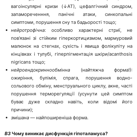
вагоінсулярні кризи (↓АТ), цефалгічний синдром,
запамореченння, панічні атаки, синкопальні
симптоми, порушення сну та бадьорості тощо;
нейротрофічна
: особливо характерні стриї, не
пов’язані зі стійким гіперкортицизмом, мармуровий
малюнок на стегнах, сухість і явища фолікуліту на
кінцівках і тулубі, гіперпігментація шкіри/acanthosis
nigricans тощо;
нейроендокриннообмінна
(найтяжча форма!):
ожиріння, булімія, спрага, порушення водно-
сольового обміну, менструального циклу, акне, часті
порушення терморегуляції (усунути цей симптом
буває дуже складно навіть, коли відомі його
причини);
змішана
— найпоширеніша форма.
ВЗ
Чому виникає дисфункція гіпоталамуса?