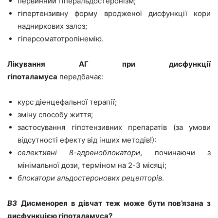
первинний гіперальдостеронізм;
гіпертензивну форму вродженої дисфункції кори
надниркових залоз;
гіперсоматотропінемію.
Лікування АГ при дисфункції
гіпоталамуса
передбачає:
курс діенцефальної терапії;
зміну способу життя;
застосування гіпотензивних препаратів (за умови
відсутності ефекту від інших методів!):
селективні ß-адреноблокатори
, починаючи з
мінімальної дози, терміном на 2-3 місяці;
блокатори альдостеронових рецепторів
.
ВЗ
Дисменорея в дівчат теж може бути пов’язана з
дисфункцією гіпоталамуса?