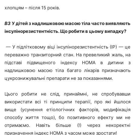
хлопцям – після 15 років.
ВЗ
У дітей з надлишковою масою тіла часто виявляють
інсулінорезистентність. Що робити в цьому випадку?
— У підлітковому віці інсулінорезистентність (ІР) — це
переважно транзиторний стан. На превеликий жаль, на
підставі підвищеного індексу HOMA в дитини з
надлишковою масою тіла багато лікарів призначають
цукрознижувальні препарати не за показаннями.
Цього робити не слід, принаймні, не спробувавши
використати всі ті принципи терапії, про які йшлося
вище (усунення етіологічних факторів, модифікація
способу життя тощо), бо позитивного ефекту ми не
отримаємо. Навіть більше (!) через некоректні
призначення індекс HOMA з часом може зростати!