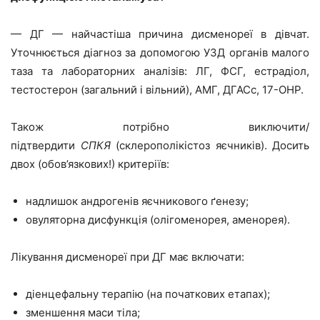
— ДГ — найчастіша причина дисменореї в дівчат.
Уточнюється діагноз за допомогою УЗД органів малого
таза та лабораторних аналізів: ЛГ, ФСГ, естрадіол,
тестостерон (загальний і вільний), АМГ, ДГАСс, 17-ОНР.
Також потрібно виключити/
підтвердити
СПКЯ
(склерополікістоз яєчників). Досить
двох (обов’язкових!) критеріїв:
надлишок андрогенів яєчникового ґенезу;
овуляторна дисфункція (олігоменорея, аменорея).
Лікування дисменореї при ДГ має включати:
діенцефальну терапію (на початкових етапах);
зменшення маси тіла;