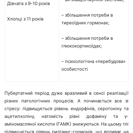
Дівчата з 9-10 років
– збільшення потреби в
Хлопці з 11 років
тиреоїдних гормонах;
– збільшення потреби в
глюкокортикоїдах;
– психологічна «перебудова»
особистості
Пубертатний період дуже вразливий в сенсі реалізації
різних патологічних процесів. А починається все зі
стресу: підвищується рівень ендорфінів, серотоніну та
ацетилхоліну, натомість рівні дофаміну та γ-
аміномасляної кислоти (ГАМК) знижуються. На цьому тлі
підвищується рівень рилізинг-гормонів, що впливає на