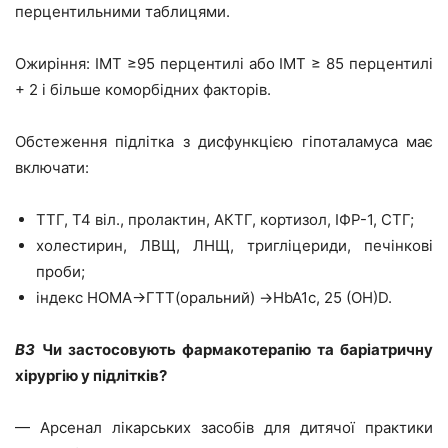
перцентильними таблицями.
Ожиріння: ІМТ ≥95 перцентилі або ІМТ ≥ 85 перцентилі
+ 2 і більше коморбідних факторів.
Обстеження підлітка з дисфункцією гіпоталамуса має
включати:
ТТГ, Т4 віл., пролактин, АКТГ, кортизол, ІФР-1, СТГ;
холестирин, ЛВЩ, ЛНЩ, тригліцериди, печінкові
проби;
індекс HOMA→ГТТ(оральний) →HbA1c, 25 (OH)D.
ВЗ
Чи застосовують фармакотерапію та баріатричну
хірургію у підлітків?
— Арсенал лікарських засобів для дитячої практики