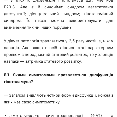
— У МКХ-10 дисфункція гіпоталамуса (ДГ) має код
Е23.3. Але є й синоніми: синдром вегетативної
дисфункції; діенцефальний синдром; гіпоталамічний
синдром. Їх також можна використовувати для
визначення тих чи інших порушень.
У дівчат патологія трапляється у 2,5 разу частіше, ніж у
хлопців. Але, якщо в осіб жіночої статі характерним
проявом є передчасний статевий розвиток, то у хлопців
навпаки — затримка статевого розвитку.
ВЗ
Якими симптомами проявляється дисфункція
гіпоталамуса?
— Загалом виділяють чотири форми дисфункції, кожна з
яких має свою симптоматику:
вегетосудинна
: симпатоадреналові (↑АТ) та