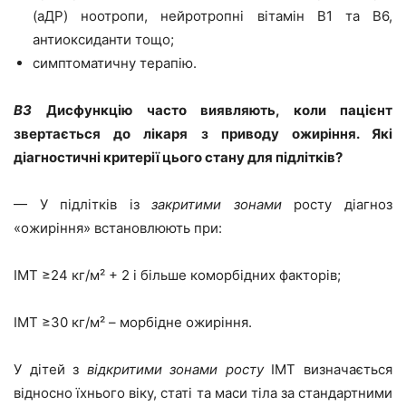
(аДР) ноотропи, нейротропні вітамін В1 та В6,
антиоксиданти тощо;
симптоматичну терапію.
ВЗ
Дисфункцію часто виявляють, коли пацієнт
звертається до лікаря з приводу ожиріння. Які
діагностичні критерії цього стану для підлітків?
— У підлітків із
закритими зонами
росту діагноз
«ожиріння» встановлюють при:
ІМТ ≥24 кг/м² + 2 і більше коморбідних факторів;
ІМТ ≥30 кг/м² – морбідне ожиріння.
У дітей з
відкритими зонами росту
ІМТ визначається
відносно їхнього віку, статі та маси тіла за стандартними