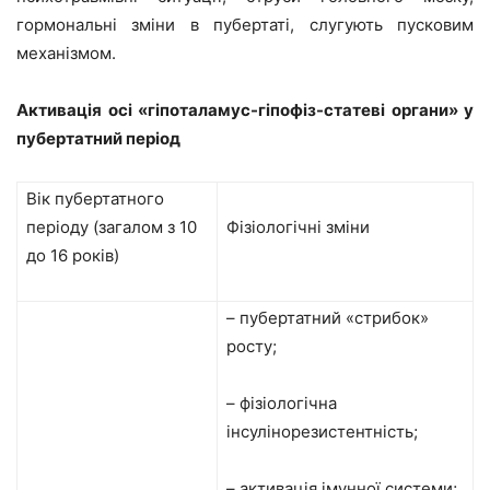
гормональні зміни в пубертаті, слугують пусковим
механізмом.
Активація осі «гіпоталамус-гіпофіз-статеві органи» у
пубертатний період
Вік пубертатного
періоду (загалом з 10
Фізіологічні зміни
до 16 років)
– пубертатний «стрибок»
росту;
– фізіологічна
інсулінорезистентність;
– активація імунної системи;