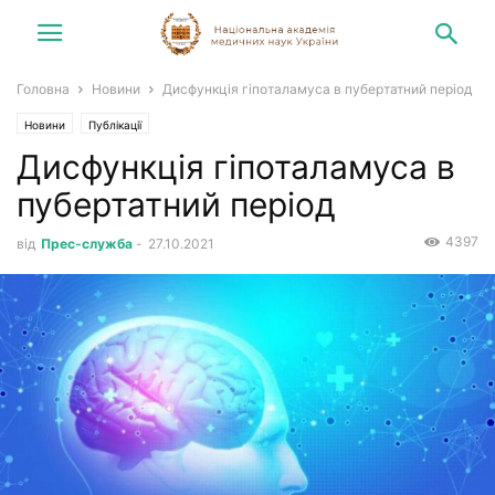
Головна
Новини
Дисфункція гіпоталамуса в пубертатний період
Новини
Публікації
Дисфункція гіпоталамуса в
пубертатний період
4397
від
Прес-служба
-
27.10.2021