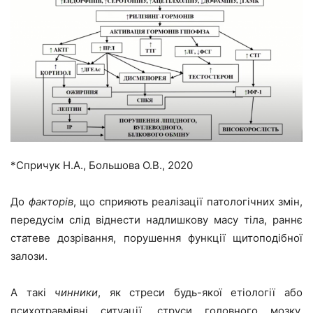
*Спричук Н.А., Большова О.В., 2020
До
факторів
, що сприяють реалізації патологічних змін,
передусім слід віднести надлишкову масу тіла, раннє
статеве дозрівання, порушення функції щитоподібної
залози.
А такі
чинники
, як стреси будь-якої етіології або
психотравмівні ситуації, струси головного мозку,