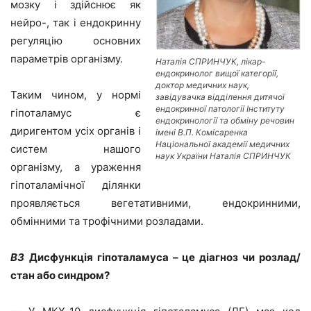
мозку і здійснює як
нейро-, так і ендокринну
регуляцію основних
параметрів організму.
Наталія СПРИНЧУК, лікар-
ендокринолог вищої категорії,
доктор медичних наук,
Таким чином, у нормі
завідувачка відділення дитячої
ендокринної патології Інституту
гіпоталамус є
ендокринології та обміну речовин
диригентом усіх органів і
імені В.П. Комісаренка
Національної академії медичних
систем нашого
наук України Наталія СПРИНЧУК
організму, а ураження
гіпоталамічної ділянки
проявляється вегетативними, ендокринними,
обмінними та трофічними розладами.
ВЗ
Дисфункція гіпоталамуса – це діагноз чи розлад/
стан або синдром?