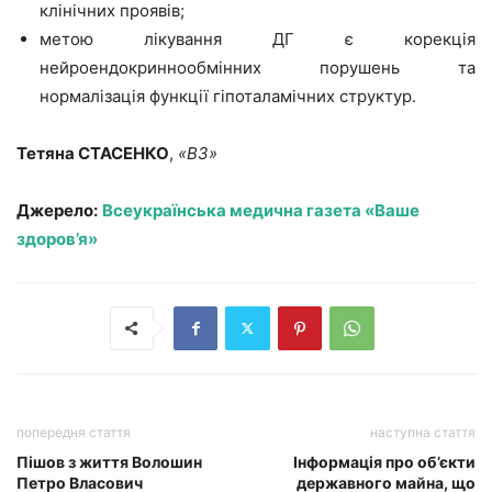
клінічних проявів;
метою лікування ДГ є корекція
нейроендокриннообмінних порушень та
нормалізація функції гіпоталамічних структур.
Тетяна СТАСЕНКО
,
«ВЗ»
Джерело:
Всеукраїнська медична газета «Ваше
здоров’я»
попередня стаття
наступна стаття
Пішов з життя Волошин
Інформація про об’єкти
Петро Власович
державного майна, що