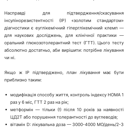
Насправді для підтвердження/скасування
інсулінорезистентності (ІР) «золотим стандартом»
діагностики є еуглікемічний гіперглікемічний клемп —
для наукових досліджень, для клінічної практики —
оральний глюкозотолерантний тест (ГТТ). Цього тесту
абсолютно достатньо, аби вирішити: потрібне лікування
чи ні.
Якщо ж ІР підтверджено,
план лікування
має бути
приблизно таким:
модифікація способу життя, контроль індексу НОМА 1
раз у 6 міс, ГТТ 2 раз на рік;
метформін — тільки (!) після 10 років за наявності
ЦД2Т або порушення толерантності до вуглеводів;
вітамін D: лікувальна доза — 3000-4000 МО/день/2-3