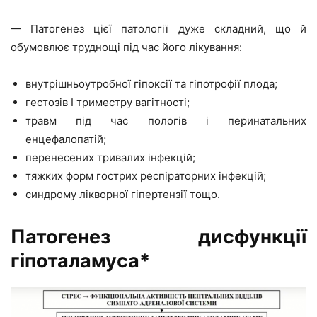
— Патогенез цієї патології дуже складний, що й
обумовлює труднощі під час його лікування:
внутрішньоутробної гіпоксії та гіпотрофії плода;
гестозів I триместру вагітності;
травм під час пологів і перинатальних
енцефалопатій;
перенесених тривалих інфекцій;
тяжких форм гострих респіраторних інфекцій;
синдрому лікворної гіпертензії тощо.
Патогенез дисфункції
гіпоталамуса*