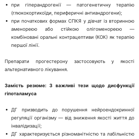
при гіперандрогенії — патогенетичну терапію
(глюкокортикоїди, периферичні антиандрогени);
при початкових формах СПКЯ у дівчат із вторинною
аменореєю або стійкою олігоменореєю —
комбіновані оральні контрацептиви (КОК) як терапію
першої лінії.
Препарати прогестерону застосовують у якості
альтернативного лікування.
Замість резюме: 3 важливі тези щодо дисфункції
гіпоталамуса
ДГ призводить до порушення нейроендокринної
регуляції організму — від зниження якості життя до
інвалідизації;
ДГ характеризується різноманітністю та лабільністю