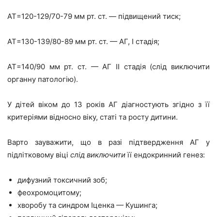
АТ=120-129/70-79 мм рт. ст. — підвищений тиск;
АТ=130-139/80-89 мм рт. ст. — АГ, I стадія;
АТ=140/90 мм рт. ст. — АГ II стадія (слід виключити
органну патологію).
У дітей віком до 13 років АГ діагностують згідно з її
критеріями відносно віку, статі та росту дитини.
Варто зауважити, що в разі підтвердження АГ у
підлітковому віці
слід виключити
її ендокринний генез:
дифузний токсичний зоб;
феохромоцитому;
хворобу та синдром Іценка — Кушинга;