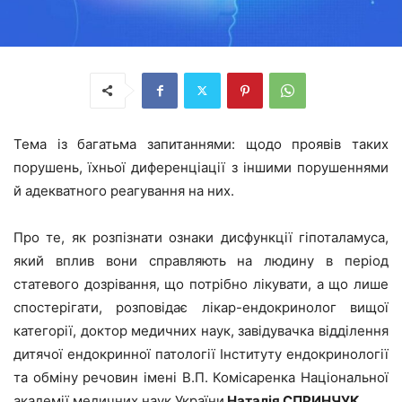
Тема із багатьма запитаннями: щодо проявів таких
порушень, їхньої диференціації з іншими порушеннями
й адекватного реагування на них.
Про те, як розпізнати ознаки дисфункції гіпоталамуса,
який вплив вони справляють на людину в період
статевого дозрівання, що потрібно лікувати, а що лише
спостерігати, розповідає лікар-ендокринолог вищої
категорії, доктор медичних наук, завідувачка відділення
дитячої ендокринної патології Інституту ендокринології
та обміну речовин імені В.П. Комісаренка Національної
академії медичних наук України
Наталія СПРИНЧУК
.