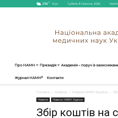
C
23.6
Kyiv
Субота, 8 Серпня, 2026
Увійт
Про НАМН
Президія
Академія – поруч із захисникам
Журнал НАМН*
Контакти
Головна
Новини
Новини НАМН України
Збі
Новини
Новини НАМН України
Збір коштів на 