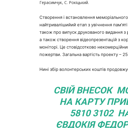
Герасимчук, С. Рокіцький.
Створення і встановлення меморіального
найтривалішийий етап з увічнення пам'яті
також про випуск друкованого видання з 
а також створення відеопрезентацій з ко
моніторі. Це стовідсотково некомерційний
пожертви. Загальна вартість проекту – 2
Нині збір волонтерських коштів продовжу
СВІЙ ВНЕСОК М
НА КАРТУ ПРИ
5810 3102 Н
ЄВДОКІЯ ФЕДОР