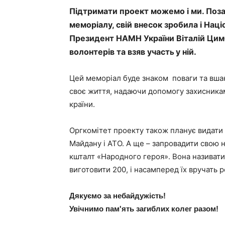
Підтримати проект можемо і ми. Позая
меморіалу, свій внесок зробила і Нац
Президент НАМН України Віталій Цимб
волонтерів та взяв участ
у ній.
ь
Цей меморіал буде знаком поваги та вшанув
своє життя, надаючи допомогу захисникам
країни.
Оргкомітет проекту також планує видати 
Майдану і АТО. А ще – запровадити свою 
кшталт «Народного героя». Вона називати
виготовити 200, і насамперед їх вручать 
Дякуємо за небайдужість!
Увічнимо пам'ять загиблих колег разом!