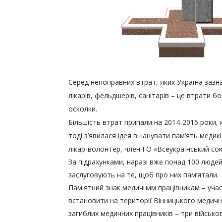
Серед непоправних втрат, яких Україна зазн
лікарів, фельдшерів, санітарів – це втрати бойо
осколки.
Більшість втрат припали на 2014-2015 роки, 
тоді з’явилася ідея вшанувати пам’ять медик
лікар-волонтер, член ГО «Всеукраїнський со
За підрахунками, наразі вже понад 100 людей
заслуговують на те, щоб про них пам’ятали.
Пам'ятний знак медичним працівникам – учас
встановити на території Вінницького медичн
загиблих медичних працівників – три військов