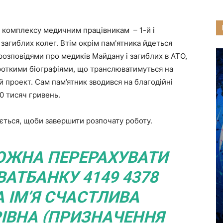
 комплексу медичним працівникам – 1-й і
 загиблих колег. Втім окрім пам'ятника йдеться
розповідями про медиків Майдану і загиблих в АТО,
роткими біографіями, що транслюватимуться на
 проект. Сам пам’ятник зводився на благодійні
50 тисяч гривень.
ється, щоби завершити розпочату роботу.
ОЖНА ПЕРЕРАХУВАТИ
ВАТБАНКУ 4149 4378
А ІМ’Я СЧАСТЛИВА
ІВНА (ПРИЗНАЧЕННЯ