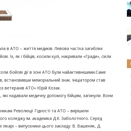
ала в АТО – життя медиків. Левова частка загиблих
ві. Їх, як і бійців, косили кулі, накривали «Гради», сікли
коли бойові дії в зоні АТО були найактивнішими.
Саме
ів, встановивши меморіальний знак. Ініціатором став
юз ветеранів АТО» Юрій Козак.
, які надавали медичну допомогу бійцям, загинули. Вони
никам Революції Гідності та АТО – вирішили
ого коледжу ім. академіка Д.К. Заболотного
.
Серед
і лікарі – випускники цього закладу: В. Вашеняк, Д.