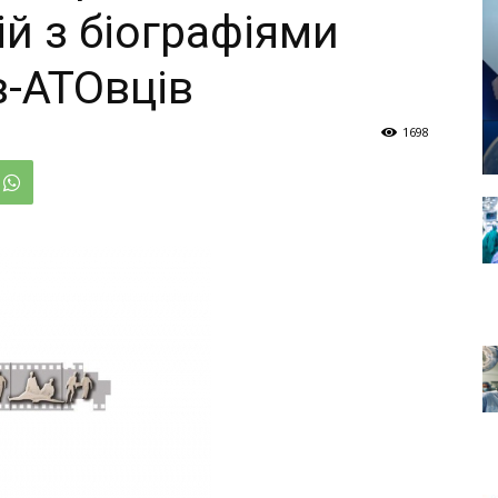
й з біографіями
в-АТОвців
1698