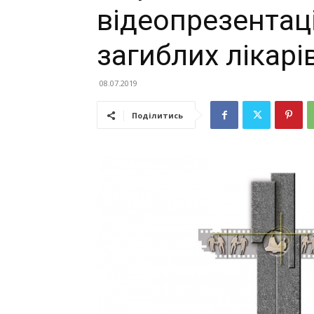
відеопрезентаці
загиблих лікарі
08.07.2019
Поділитись