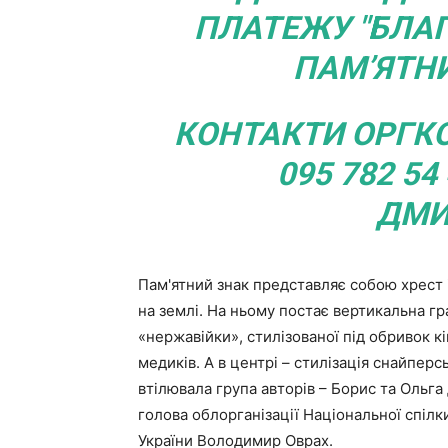
ПЛАТЕЖУ "БЛАГ
ПАМ’ЯТНИ
КОНТАКТИ ОРГКОМ
095 782 54
ДМИ
Пам'ятний знак представляє собою хрест 
на землі. На ньому постає вертикальна гр
«нержавійки», стилізованої під обривок 
медиків. А в центрі – стилізація снайперс
втілювала група авторів – Борис та Ольга
голова облорганізації Національної спілк
України Володимир Оврах.