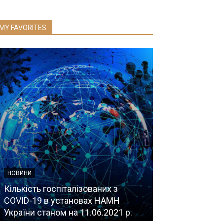
MY FAVORITES
НОВИНИ
Вийшла черго
“Акушерсько-
НОВИНИ
допомога та 
Кількість госпіталізованих з
репродуктивн
COVID-19 в установах НАМН
жінок в умов
України станом на 11.06.2021 р.
конфлікту”