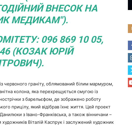
ОДІЙНИЙ ВНЕСОК НА
К МЕДИКАМ").
ІТЕТУ: 096 869 10 05,
 46 (КОЗАК ЮРІЙ
ТРОВИЧ).
із червоного граніту, облямований білим мармуром,
анітна колона, яка перехрещується смугою із
кінострічки з барельєфом, де зображено роботу
ького прицілу, який відібрав їхнє життя. Цей проект
 Данилюки з Івано-Франківська, а також вінничани –
и художників Віталій Каспрук і заслужений художник