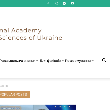
Рада молодих вчених
Для фахівців
Реформування
Овців
POPULAR POSTS