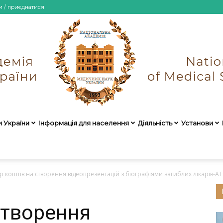
и / приєднатися
и України
Інформація для населення
Діяльність
Установи
НАМН
р коштів на створення відеопрезентацій з біографіями загиблих лікарів-АТ
створення
України